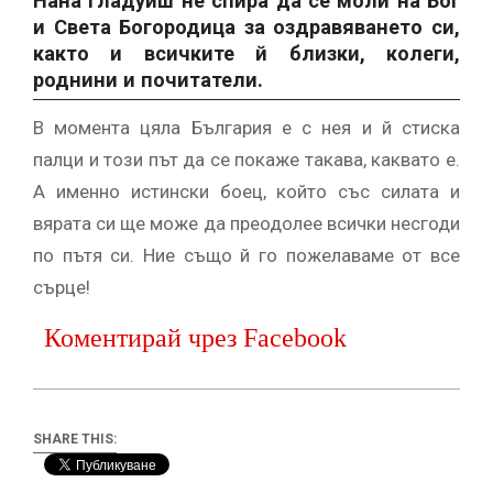
Нана Гладуиш не спира да се моли на Бог
и Света Богородица за оздравяването си,
както и всичките й близки, колеги,
роднини и почитатели.
В момента цяла България е с нея и й стиска
палци и този път да се покаже такава, каквато е.
А именно истински боец, който със силата и
вярата си ще може да преодолее всички несгоди
по пътя си. Ние също й го пожелаваме от все
сърце!
Коментирай чрез Facebook
SHARE THIS: