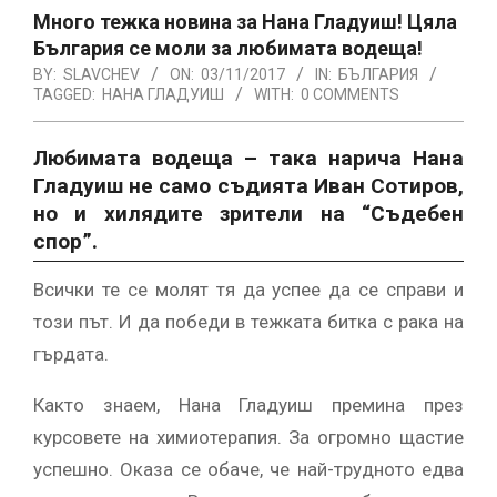
Много тежка новина за Нана Гладуиш! Цяла
България се моли за любимата водеща!
BY:
SLAVCHEV
ON:
03/11/2017
IN:
БЪЛГАРИЯ
TAGGED:
НАНА ГЛАДУИШ
WITH:
0 COMMENTS
Любимата водеща – така нарича Нана
Гладуиш не само съдията Иван Сотиров,
но и хилядите зрители на “Съдебен
спор”.
Всички те се молят тя да успее да се справи и
този път. И да победи в тежката битка с рака на
гърдата.
Както знаем, Нана Гладуиш премина през
курсовете на химиотерапия. За огромно щастие
успешно. Оказа се обаче, че най-трудното едва