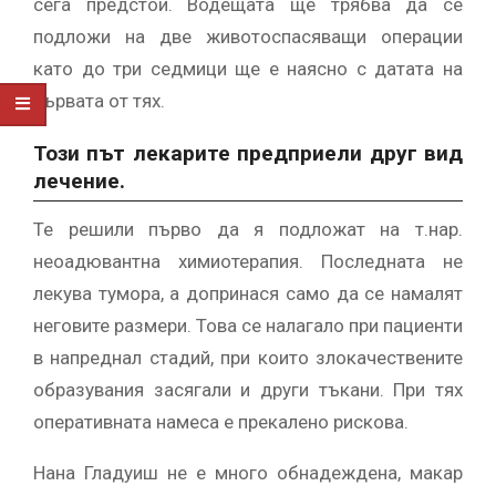
сега предстои. Водещата ще трябва да се
подложи на две животоспасяващи операции
като до три седмици ще е наясно с датата на
първата от тях.
Този път лекарите предприели друг вид
лечение.
Те решили първо да я подложат на т.нар.
неоадювантна химиотерапия. Последната не
лекува тумора, а допринася само да се намалят
неговите размери. Това се налагало при пациенти
в напреднал стадий, при които злокачествените
образувания засягали и други тъкани. При тях
оперативната намеса е прекалено рискова.
Нана Гладуиш не е много обнадеждена, макар