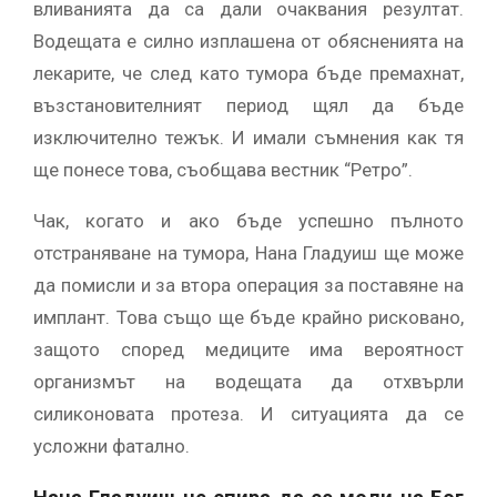
вливанията да са дали очаквания резултат.
Водещата е силно изплашена от обясненията на
лекарите, че след като тумора бъде премахнат,
възстановителният период щял да бъде
изключително тежък. И имали съмнения как тя
ще понесе това, съобщава вестник “Ретро”.
Чак, когато и ако бъде успешно пълното
отстраняване на тумора, Нана Гладуиш ще може
да помисли и за втора операция за поставяне на
имплант. Това също ще бъде крайно рисковано,
защото според медиците има вероятност
организмът на водещата да отхвърли
силиконовата протеза. И ситуацията да се
усложни фатално.