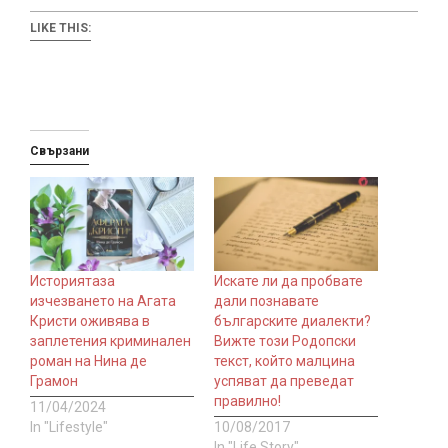
LIKE THIS:
Свързани
Историятаза
Искате ли да пробвате
изчезването на Агата
дали познавате
Кристи оживява в
българските диалекти?
заплетения криминален
Вижте този Родопски
роман на Нина де
текст, който малцина
Грамон
успяват да преведат
правилно!
11/04/2024
In "Lifestyle"
10/08/2017
In "Life Story"