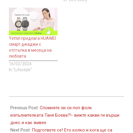
Yettel предлага HUAWEI
смарт джаджи с
отстъпка в месеца на
любовта
16/02/2024
In "Lifestyle"
2017-
11-
Previous Post:
Спомняте ли си поп фолк
03
изпълнителката Таня Боева?!- вижте какви ги върши
днес и как живее
Next Post:
Подгответе се! Ето колко и кога ще са