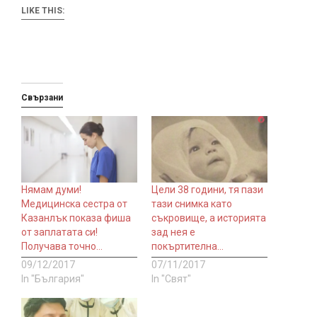
LIKE THIS:
Свързани
Нямам думи!
Цели 38 години, тя пази
Медицинска сестра от
тази снимка като
Казанлък показа фиша
съкровище, а историята
от заплатата си!
зад нея е
Получава точно…
покъртителна…
09/12/2017
07/11/2017
In "България"
In "Свят"