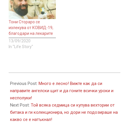
Тони Стораро се
излекува от КОВИД-19,
благодари на лекарите
13/09/2020
In "Life Story"
2017-
11-
Previous Post:
Много е лесно! Вижте как да си
04
направите ангелски щит и да гоните всички уроки и
несполуки!
Next Post:
Той всяка седмица си купува вехтории от
битака и ги колекционира, но дори не подозираше на
какво се е натъкнал!