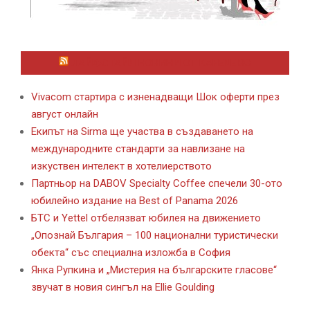
ЛАЙФСТАЙЛ НОВИНИ ОТ KAFENE.BG
Vivacom стартира с изненадващи Шок оферти през
август онлайн
Екипът на Sirma ще участва в създаването на
международните стандарти за навлизане на
изкуствен интелект в хотелиерството
Партньор на DABOV Specialty Coffee спечели 30-ото
юбилейно издание на Best of Panama 2026
БТС и Yettel отбелязват юбилея на движението
„Опознай България – 100 национални туристически
обекта“ със специална изложба в София
Янка Рупкина и „Мистерия на българските гласове“
звучат в новия сингъл на Ellie Goulding