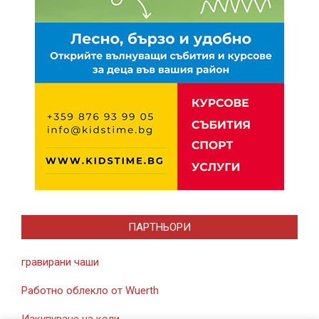
ПАРТНЬОРИ
гравирани чаши
Работно облекло от Wuerth
Изкупуване на коли