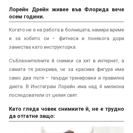
Лорейн Дрейн живее във Флорида вече
осем години.
Когато не е на работа в болницата, намира време
и за хобито си – фитнеса и понякога дори
замества като инструкторка.
Съблазнителните й снимки са хит в интернет, а
самата тя разкрива, че за красива фигура има
само два пътя – твърди тренировки и правилна
диета. В Инстаграм Лорейн има над 4 милиона
последователи от целия свят.
Като гледа човек снимките й, не е трудно
да отгатне защо: