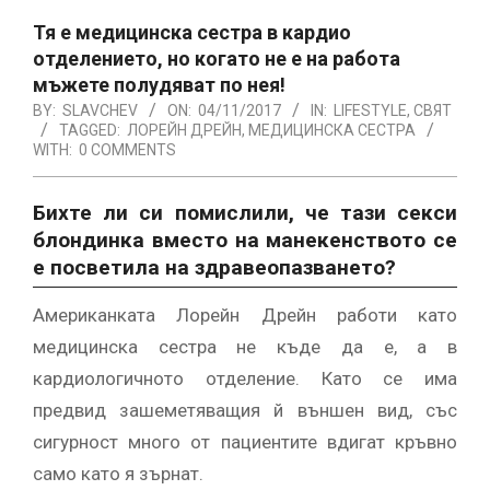
Тя е медицинска сестра в кардио
отделението, но когато не е на работа
мъжете полудяват по нея!
BY:
SLAVCHEV
ON:
04/11/2017
IN:
LIFESTYLE
,
СВЯТ
TAGGED:
ЛОРЕЙН ДРЕЙН
,
МЕДИЦИНСКА СЕСТРА
WITH:
0 COMMENTS
Бихте ли си помислили, че тази секси
блондинка вместо на манекенството се
е посветила на здравеопазването?
Американката Лорейн Дрейн работи като
медицинска сестра не къде да е, а в
кардиологичното отделение. Като се има
предвид зашеметяващия й външен вид, със
сигурност много от пациентите вдигат кръвно
само като я зърнат.