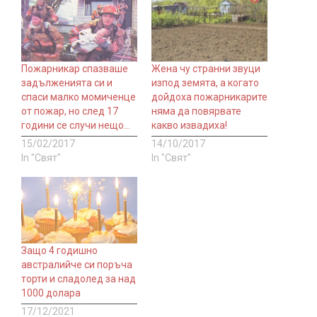
Пожарникар спазваше
Жена чу странни звуци
задълженията си и
изпод земята, а когато
спаси малко момиченце
дойдоха пожарникарите
от пожар, но след 17
няма да повярвате
години се случи нещо…
какво извадиха!
15/02/2017
14/10/2017
In "Свят"
In "Свят"
Защо 4 годишно
австралийче си поръча
торти и сладолед за над
1000 долара
17/12/2021