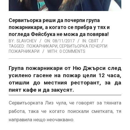
Сервитьорка реши да почерпи група
пожарникари, а когато се прибра у тях и
погледа Фейсбука не можа да повярва!
BY:
SLAVCHEV
ON:
08/11/2017
IN:
СВЯТ
TAGGED:
ПОЖАРНИКАРИ
,
СЕРВИТЬОРКА ПОЧЕРПИ
ПОЖАРНИКАРИ
WITH:
0 COMMENTS
Група пожарникари от Ню Джърси след
усилено гасене на пожар цели 12 часа,
отишли ​​до местния ресторант, за да
пият кафе и да закусят.
Сервитьорката Лиз чула, че говорят за тяхната
работа, така че когато поискали сметката, тя
направила нещо неочаквано.