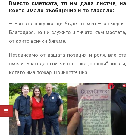
Вместо сметката, тя им дала листче, на
което имало съобщение и то гласяло:
– Вашата закуска ще бъде от мен – аз черпя.
Благодаря, че ни служите и тичате към местата,
от които всички бягаме.
Независимо от вашата позиция и роля, вие сте
смели. Благодаря ви, че сте така „опасни“ винаги,
когато има пожар. Починете! Лиз.