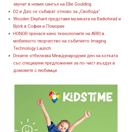
звучат в новия сингъл на Ellie Goulding
D2 и Део се събират отново за „Свобода“
Wooden Elephant представя музиката на Radiohead и
Björk в София и Поморие
HONOR пренася кино технологиите на ARRI в
мобилното творчество на събитието Imaging
Technology Launch
Dreame отбелязва Международния ден на котката
със специални предложения за по-чист въздух в
домовете с любимци