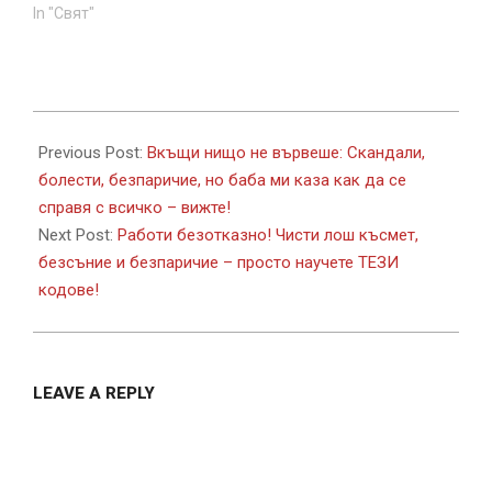
In "Свят"
2017-
11-
Previous Post:
Вкъщи нищо не вървеше: Скандали,
08
болести, безпаричие, но баба ми каза как да се
справя с всичко – вижте!
Next Post:
Работи безотказно! Чисти лош късмет,
безсъние и безпаричие – просто научете ТЕЗИ
кодове!
LEAVE A REPLY