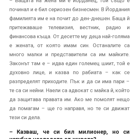
– Бащата на жена ми е йорданец, той също е
починал и е бил сериозен бизнесмен. В Йордания
фамилията им е на почит до ден-днешен. Баща й
притежаваше телевизия, вестник, радио и
финансова къща. От десетте му деца най-голяма
е жената, от която имам син. Останалите са
много малки и представители са им майките.
Законът там е – идва един големец шиит, той е
духовно лице, и казва по рабиата – как се
разпределят приходите. Пък и да си има пари –
те са си нейни. Наели са адвокат с майка й, който
да защитава правата им. Ако ме помолят нещо
да помагам – ще го направя, но те си движат
тези си дела.
– Казваш, че си бил милионер, но си