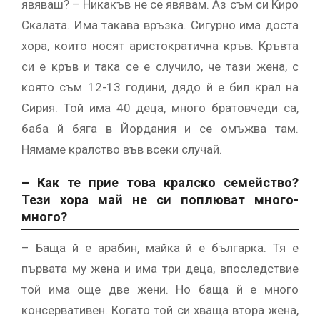
явяваш? – Никакъв не се явявам. Аз съм си Киро
Скалата. Има такава връзка. Сигурно има доста
хора, които носят аристократична кръв. Кръвта
си е кръв и така се е случило, че тази жена, с
която съм 12-13 години, дядо й е бил крал на
Сирия. Той има 40 деца, много братовчеди са,
баба й бяга в Йордания и се омъжва там.
Нямаме кралство във всеки случай.
– Как те прие това кралско семейство?
Тези хора май не си поплюват много-
много?
– Баща й е арабин, майка й е българка. Тя е
първата му жена и има три деца, впоследствие
той има още две жени. Но баща й е много
консервативен. Когато той си хваща втора жена,