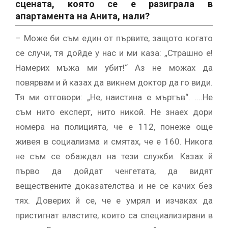
сцената, която се е разиграла в
апартамента на Анита, нали?
– Може би съм един от първите, защото когато
се случи, тя дойде у нас и ми каза: „Страшно е!
Намерих мъжа ми убит!“ Аз не можах да
повярвам и й казах да викнем доктор да го види.
Тя ми отговори: „Не, наистина е мъртъв“. ….Не
съм нито експерт, нито никой. Не знаех дори
номера на полицията, че е 112, понеже още
живея в социализма и смятах, че е 160. Никога
не съм се обаждал на тези служби. Казах й
първо да дойдат ченгетата, да видят
веществените доказателства и не се качих без
тях. Доверих й се, че е умрял и изчаках да
пристигнат властите, които са специализирани в