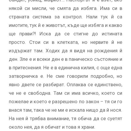
някой си мисли, че смята да избяга. Има си в
страната система за контрол. Нали тук й са
имотите, тук й е животът, къде ще избяга и какво
ще прави?! Иска да се стигне до истината
просто. Стои си в клетката, но нервите й не
издържат там. Ходих да я видя на рождения й
ден. Зле е и всеки ден е в паническо състояние и
в притеснения. Не е в единична килия, с още една
затворничка е. Не сме говорили подробно, но
явно двете се разбират. Оплаква се единствено,
че не е свободна. Там си има всичко, което си
пожелае и което е разрешено по закон – тя си го
внася там, така че не ми е искала нищо да й нося.
На нея й трябва внимание, тя обича да се суетят
около нея, да я обичат и това я храни.