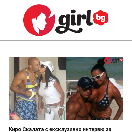
Skip
to
content
GIRL.BG
Primary
Navigation
Menu
Киро Скалата с ексклузивно интервю за