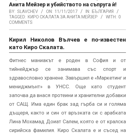
Анита Мейзер и убийството на съпруга ѝ!
BY:
SLAVCHEV
ON:
11/11/2017
IN:
БЪЛГАРИЯ
TAGGED:
КИРО СКАЛАТА ЗА АНИТА МЕЙЗЕР
WITH:
0
COMMENTS
Кирил Николов Вълчев е по-известен
като Киро Скалата.
Фитнес маниакът е роден в София и от
тийнейджър се занимава със спорт и
здравословно хранене. Завършил е «Маркетинг и
мениджмънт» в УНСС. Още като студент
започва да внася протеини и хранителни добавки
от САЩ. Има един брак зад гърба си и голяма
дъщеря, както и син от връзката си с арабката
Лина Мохамад Доиат Салем, която е от кралска
сирийска фамилия. Киро Скалата е и съсед на