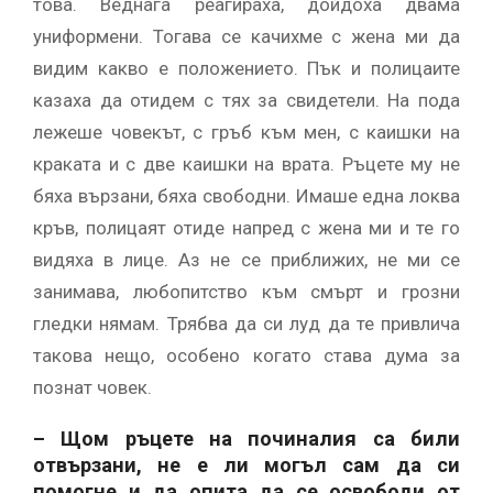
това. Веднага реагираха, дойдоха двама
униформени. Тогава се качихме с жена ми да
видим какво е положението. Пък и полицаите
казаха да отидем с тях за свидетели. На пода
лежеше човекът, с гръб към мен, с каишки на
краката и с две каишки на врата. Ръцете му не
бяха вързани, бяха свободни. Имаше една локва
кръв, полицаят отиде напред с жена ми и те го
видяха в лице. Аз не се приближих, не ми се
занимава, любопитство към смърт и грозни
гледки нямам. Трябва да си луд да те привлича
такова нещо, особено когато става дума за
познат човек.
– Щом ръцете на починалия са били
отвързани, не е ли могъл сам да си
помогне и да опита да се освободи от