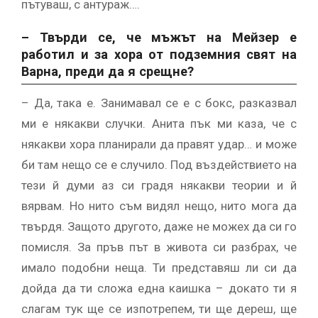
пътуваш, с антураж….
– Твърди се, че мъжът на Мейзер е
работил и за хора от подземния свят на
Варна, преди да я срещне?
– Да, така е. Занимавал се е с бокс, разказвал
ми е някакви случки. Анита пък ми каза, че с
някакви хора планирали да правят удар… и може
би там нещо се е случило. Под въздействието на
тези й думи аз си градя някакви теории и й
вярвам. Но нито съм видял нещо, нито мога да
твърдя. Защото другото, даже не можех да си го
помисля. За пръв път в живота си разбрах, че
имало подобни неща. Ти представяш ли си да
дойда да ти сложа една каишка – докато ти я
слагам тук ще се изпотрепем, ти ще дереш, ще