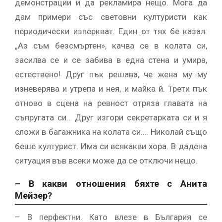
демонстрации и да рекламира нещо. Мога да
дам примери със световни културисти как
периодически изперкват. Един от тях бе казал:
„Аз съм безсмъртен», качва се в колата си,
засилва се и се забива в една стена и умира,
естествено! Друг пък решава, че жена му му
изневерява и утрепа и нея, и майка й. Трети пък
отново в сцена на ревност отряза главата на
съпругата си… Друг изгори секретарката си и я
сложи в багажника на колата си…. Николай също
беше културист. Има си всякакви хора. В дадена
ситуация във всеки може да се отключи нещо.
– В какви отношения бяхте с Анита
Мейзер?
– В перфектни. Като влезе в България се