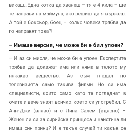
викаш…Една котка да хванеш – тя е 4 кила – ще
те направи на маймуна, ако решиш да я вържеш.
А той е боксьор, боец – колко човека трябва да
го направят това?!
– Имаше версия, че може би е бил упоен?
– И аз си мисля, че може би е упоен. Експертите
трябва да докажат има или няма в тялото му
някакво вещество. Аз съм гледал по
телевизията само такива филми. Но си има
специалисти, които само като те погледнат в
очите и вече знаят всичко, което си употребил. С
Анн-Джи (вляво) и с Лина Салем (вдясно) –
Женен ли си за сирийска принцеса и наистина ли
имаш син принц? И в такъв случай ти какъв се