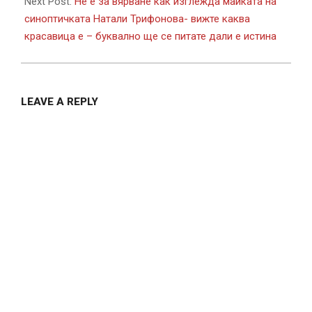
Next Post:
Не е за вярване как изглежда майката на
синоптичката Натали Трифонова- вижте каква
красавица е – буквално ще се питате дали е истина
LEAVE A REPLY