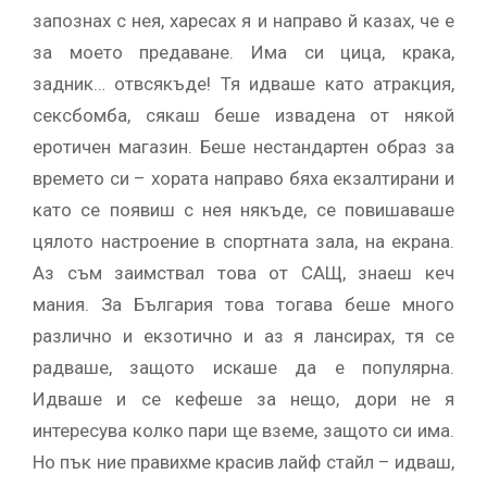
запознах с нея, харесах я и направо й казах, че е
за моето предаване. Има си цица, крака,
задник… отвсякъде! Тя идваше като атракция,
сексбомба, сякаш беше извадена от някой
еротичен магазин. Беше нестандартен образ за
времето си – хората направо бяха екзалтирани и
като се появиш с нея някъде, се повишаваше
цялото настроение в спортната зала, на екрана.
Аз съм заимствал това от САЩ, знаеш кеч
мания. За България това тогава беше много
различно и екзотично и аз я лансирах, тя се
радваше, защото искаше да е популярна.
Идваше и се кефеше за нещо, дори не я
интересува колко пари ще вземе, защото си има.
Но пък ние правихме красив лайф стайл – идваш,