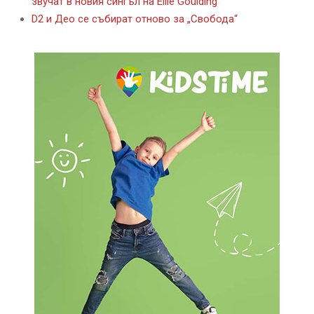
звучат в новия сингъл на Ellie Goulding
D2 и Део се събират отново за „Свобода“