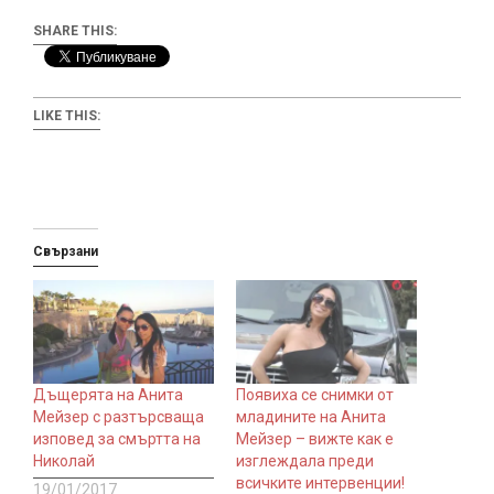
SHARE THIS:
LIKE THIS:
Свързани
Дъщерята на Анита
Появиха се снимки от
Мейзер с разтърсваща
младините на Анита
изповед за смъртта на
Мейзер – вижте как е
Николай
изглеждала преди
всичките интервенции!
19/01/2017