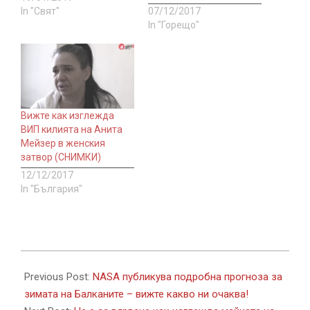
In "Свят"
07/12/2017
In "Горещо"
Вижте как изглежда
ВИП килията на Анита
Мейзер в женския
затвор (СНИМКИ)
12/12/2017
In "България"
2017-
11-
Previous Post:
NASA публикува подробна прогноза за
11
зимата на Балканите – вижте какво ни очаква!