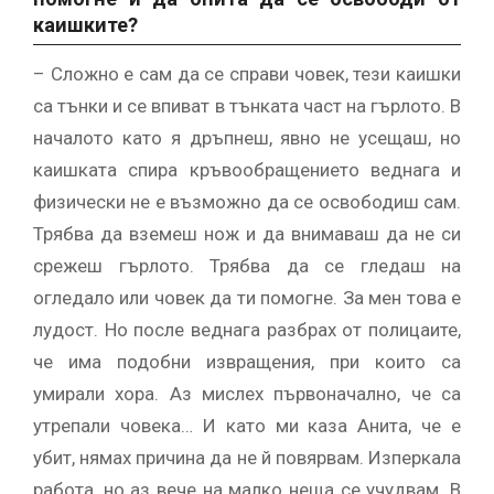
каишките?
– Сложно е сам да се справи човек, тези каишки
са тънки и се впиват в тънката част на гърлото. В
началото като я дръпнеш, явно не усещаш, но
каишката спира кръвообращението веднага и
физически не е възможно да се освободиш сам.
Трябва да вземеш нож и да внимаваш да не си
срежеш гърлото. Трябва да се гледаш на
огледало или човек да ти помогне. За мен това е
лудост. Но после веднага разбрах от полицаите,
че има подобни извращения, при които са
умирали хора. Аз мислех първоначално, че са
утрепали човека… И като ми каза Анита, че е
убит, нямах причина да не й повярвам. Изперкала
работа, но аз вече на малко неща се учудвам. В