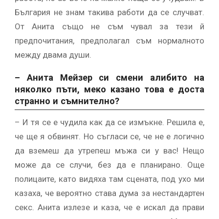
България не знам такива работи да се случват.
От Анита също не съм чувал за тези й
предпочитания, предполагал съм нормалното
между двама души.
– Анита Мейзер си смени алибито на
няколко пъти, меко казано това е доста
странно и съмнително?
– И тя се е чудила как да се измъкне. Решила е,
че ще я обвинят. Но съгласи се, че не е логично
да вземеш да утрепеш мъжа си у вас! Нещо
може да се случи, без да е планирано. Още
полицаите, като видяха там сцената, под ухо ми
казаха, че вероятно става дума за нестандартен
секс. Анита излезе и каза, че е искал да прави