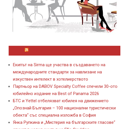
ЛАЙФСТАЙЛ НОВИНИ ОТ KAFENE.BG
Екипът на Sirma ще участва в създаването на
международните стандарти за навлизане на
изкуствен интелект в хотелиерството
Партньор на DABOV Specialty Coffee спечели 30-ото
юбилейно издание на Best of Panama 2026
БТС и Yettel отбелязват юбилея на движението
„Опознай България – 100 национални туристически
обекта“ със специална изложба в София
Янка Рупкина и „Мистерия на българските гласове“