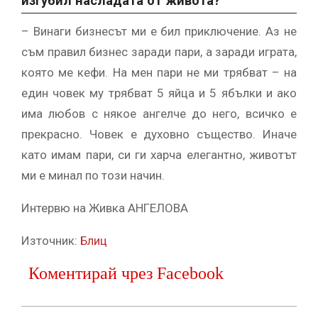
изгубил насладата от живота?
– Винаги бизнесът ми е бил приключение. Аз не
съм правил бизнес заради пари, а заради играта,
която ме кефи. На мен пари не ми трябват – на
един човек му трябват 5 яйца и 5 ябълки и ако
има любов с някое ангелче до него, всичко е
прекрасно. Човек е духовно същество. Иначе
като имам пари, си ги харча елегантно, животът
ми е минал по този начин.
Интервю на Живка АНГЕЛОВА
Източник:
Блиц
Коментирай чрез Facebook