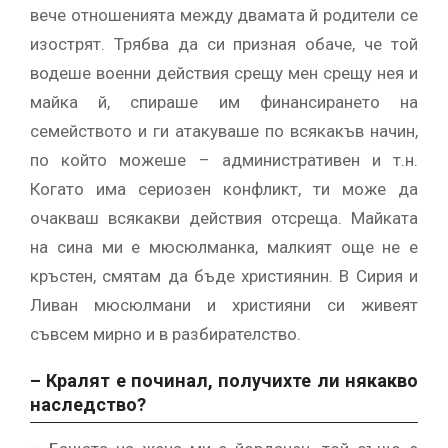
вече отношенията между двамата й родители се
изострят. Трябва да си призная обаче, че той
водеше военни действия срещу мен срещу нея и
майка й, спираше им финансирането на
семейството и ги атакуваше по всякакъв начин,
по който можеше – административен и т.н.
Когато има сериозен конфликт, ти може да
очакваш всякакви действия отсреща. Майката
на сина ми е мюсюлманка, малкият още не е
кръстен, смятам да бъде християнин. В Сирия и
Ливан мюсюлмани и християни си живеят
съвсем мирно и в разбирателство.
– Кралят е починал, получихте ли някакво
наследство?