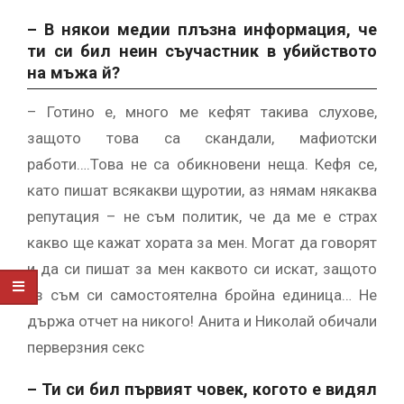
– В някои медии плъзна информация, че
ти си бил неин съучастник в убийството
на мъжа й?
– Готино е, много ме кефят такива слухове,
защото това са скандали, мафиотски
работи….Това не са обикновени неща. Кефя се,
като пишат всякакви щуротии, аз нямам някаква
репутация – не съм политик, че да ме е страх
какво ще кажат хората за мен. Могат да говорят
и да си пишат за мен каквото си искат, защото
аз съм си самостоятелна бройна единица… Не
държа отчет на никого! Анита и Николай обичали
перверзния секс
– Ти си бил първият човек, когото е видял