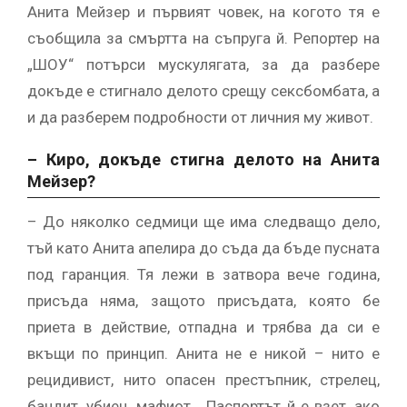
Анита Мейзер и първият човек, на когото тя е
съобщила за смъртта на съпруга й. Репортер на
„ШОУ“ потърси мускулягата, за да разбере
докъде е стигнало делото срещу сексбомбата, а
и да разберем подробности от личния му живот.
– Киро, докъде стигна делото на Анита
Мейзер?
– До няколко седмици ще има следващо дело,
тъй като Анита апелира до съда да бъде пусната
под гаранция. Тя лежи в затвора вече година,
присъда няма, защото присъдата, която бе
приета в действие, отпадна и трябва да си е
вкъщи по принцип. Анита не е никой – нито е
рецидивист, нито опасен престъпник, стрелец,
бандит, убиец, мафиот… Паспортът й е взет, ако