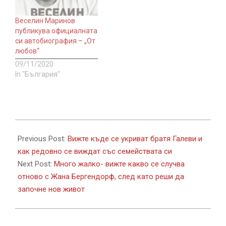
Веселин Маринов
публикува официалната
си автобиография – „От
любов“
09/11/2020
In "България"
2017-
11-
Previous Post:
Вижте къде се укриват братя Галеви и
11
как редовно се виждат със семействата си
Next Post:
Много жалко- вижте какво се случва
отново с Жана Бергендорф, след като реши да
започне нов живот