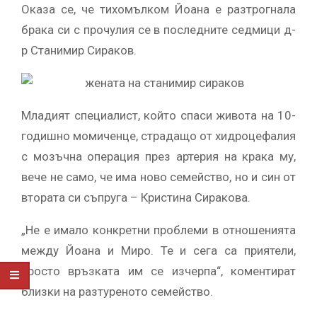
Оказа се, че тихомълком Йоана е разтрогнала
брака си с прочулия се в последните седмици д-
р Станимир Сираков.
Младият специалист, който спаси живота на 10-
годишно момиченце, страдащо от хидроцефалия
с мозъчна операция през артерия на крака му,
вече не само, че има ново семейство, но и син от
втората си съпруга – Кристина Сиракова.
„Не е имало конкретни проблеми в отношенията
между Йоана и Миро. Те и сега са приятели,
просто връзката им се изчерпа“, коментират
близки на разтуреното семейство.