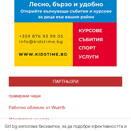
ПАРТНЬОРИ
гравирани чаши
Работно облекло от Wuerth
Изкупуване на коли
Girl.bg използва бисквитки, за да подобри ефективността и