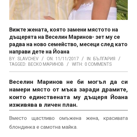
Вижте жената, която замени мястото на
дъщерята на Веселин Маринов- зет му се
радва на ново семейство, месеци след като
направи дете на Йоана
BY:
SLAVCHEV
ON:
11/11/2017
IN:
БЪЛГАРИЯ
TAGGED:
ВЕСКО МАРИНОВ
WITH:
0 COMMENTS
Веселин Маринов не би могъл да си
намери място от мъка заради драмите,
които единствената му дъщеря Йоана
изживява в личен план.
Вместо щастливо омъжена жена, красивата
блондинка е самотна майка.