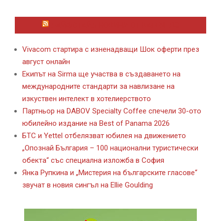
ЛАЙФСТАЙЛ НОВИНИ ОТ KAFENE.BG
Vivacom стартира с изненадващи Шок оферти през
август онлайн
Екипът на Sirma ще участва в създаването на
международните стандарти за навлизане на
изкуствен интелект в хотелиерството
Партньор на DABOV Specialty Coffee спечели 30-ото
юбилейно издание на Best of Panama 2026
БТС и Yettel отбелязват юбилея на движението
„Опознай България – 100 национални туристически
обекта“ със специална изложба в София
Янка Рупкина и „Мистерия на българските гласове“
звучат в новия сингъл на Ellie Goulding