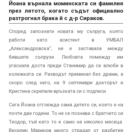
Йоана върнала моминската си фамилия
през лятото, когато съдът официално
разтрогнал брака й с д-р Сираков.
Според запознати новата му съпруга, която
работи като асистент в УМБАЛ
„Александровска“, не е заставала между
бившите съпрузи. Любовта помежду им
угаснала доста преди Станимир да се влюби в
колежката си. Разводът преминал без драми, а
скоро след него, на 9 септември докторът и
Кристина скрепили връзката си с подписи.
Сега Йоана отглежда сама детето си, което е на
почти две години. То не се познава с братчето си
Теодор, тъй като то е само на няколко месеца.
Веселин Маринов много страдал от разбития