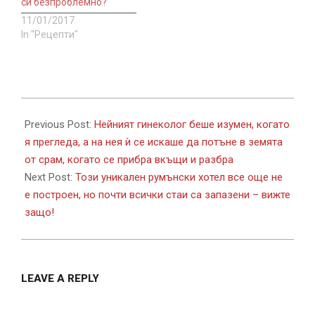
си безпроблемно?
11/01/2017
In "Рецепти"
2017-
11-
Previous Post:
Нейният гинеколог беше изумен, когато
26
я прегледа, а на нея ѝ се искаше да потъне в земята
от срам, когато се прибра вкъщи и разбра
Next Post:
Този уникален румънски хотел все още не
е построен, но почти всички стаи са запазени – вижте
защо!
LEAVE A REPLY