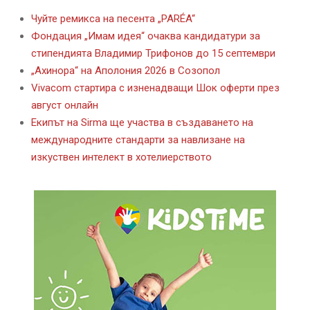
Чуйте ремикса на песента „PARÉA“
Фондация „Имам идея“ очаква кандидатури за
стипендията Владимир Трифонов до 15 септември
„Ахинора“ на Аполония 2026 в Созопол
Vivacom стартира с изненадващи Шок оферти през
август онлайн
Екипът на Sirma ще участва в създаването на
международните стандарти за навлизане на
изкуствен интелект в хотелиерството