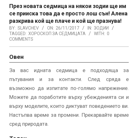
През новата седмица на някои зодии ще им
се прииска това да е просто лош сън! Алена
разкрива кой ще плаче и кой ще празнува!
BY:
SLAVCHEV
ON:
26/11/2017
IN:
ЗОДИИ
TAGGED:
ХОРОСКОП ЗА СЕДМИЦАТА
WITH:
0
COMMENTS
Овен
За вас идната седмица е подходяща за
пътувания и за контакти. След сряда е
възможно да изпитате по-голямо напрежение.
Можете да поработите върху убежденията си и
върху моделите, които диктуват поведението ви.
Настъпва време за промени. Прекарвайте време
сред природата.