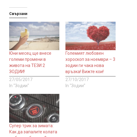
Свързани
Юни месец ще внесе
Големият любовен
големи промени в
хороскоп за ноември – 3
живота на ТЕЗИ 2
зодии ги чака нова
ЗОДИИ!
връзка! Вижте кои!
27/05/2017
27/10/2017
In "Зодии"
In "Зодии"
Супер трик за зимата:
Как да запалите колата