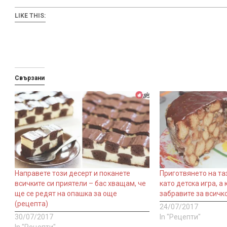
LIKE THIS:
Свързани
Направете този десерт и поканете
Приготвянето на та
всичките си приятели – бас хващам, че
като детска игра, а
ще се редят на опашка за още
забравите за всичко
(рецепта)
24/07/2017
30/07/2017
In "Рецепти"
In "Рецепти"