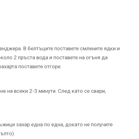
енджера. В белтъците поставете смлените ядки и
коло 2 пръста вода и поставете на огъня да
захарта поставете отгоре.
е на всеки 2-3 минути. След като се свари,
жици захар една по една, докато не получите
ълто).