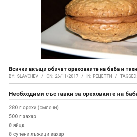
Всички вкъщи обичат ореховките на баба и тях
BY:
SLAVCHEV
ON:
26/11/2017
IN:
РЕЦЕПТИ
TAGGED
Необходими съставки за ореховките на баб
280 г орехи (смлени)
500 г захар
8 яйца
8 супени лъжици захар