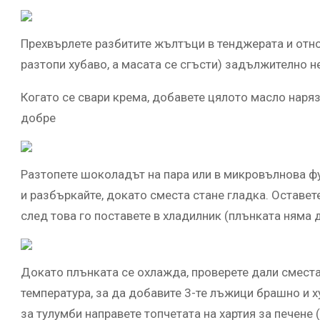
Прехвърлете разбитите жълтъци в тенджерата и отнов
разтопи хубаво, а масата се сгъсти) задължително 
Когато се свари крема, добавете цялото масло наряз
добре
Разтопете шоколадът на пара или в микровълнова фу
и разбъркайте, докато сместа стане гладка. Оставет
след това го поставете в хладилник (плънката няма да
Докато плънката се охлажда, проверете дали сместа з
температура, за да добавите 3-те лъжици брашно и 
за тулумби направете топчетата на хартия за печене