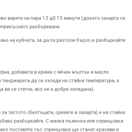
о варете на пара 13 д0 15 минути (докато захарта се
непрекъснато разбъркване.
ано на кубчета, за да се разтопи бързо и разбъркайте
рна, добавете в крема с яйчен жълтък и масло
е тенджерата да се охлади на стайна температура, а
 ви се стегне, ако не е добре охладена).
а тестото (белтъците, орехите и захарта) е на стайна
хубаво разбъркайте. С малка лъжичка или спринцовка
 (ако поставяте със спринцовка ще станат красиви и