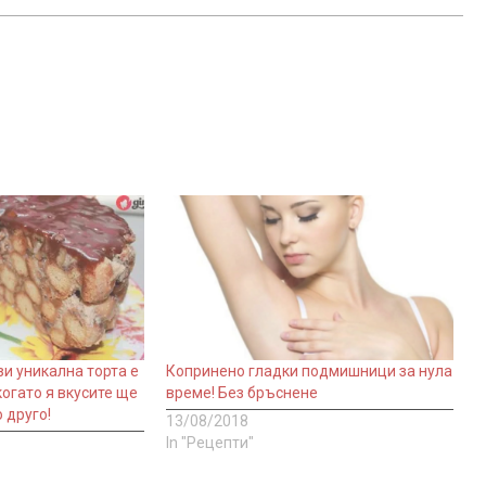
зи уникална торта е
Копринено гладки подмишници за нула
 когато я вкусите ще
време! Без бръснене
 друго!
13/08/2018
In "Рецепти"