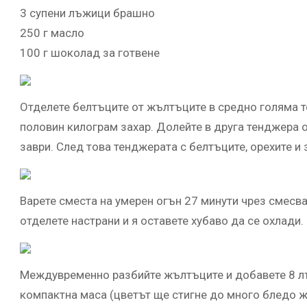
3 супени лъжици брашно
250 г масло
100 г шоколад за готвене
Отделете белтъците от жълтъците в средно голяма т
половин килограм захар. Долейте в друга тенджера о
заври. След това тенджерата с белтъците, орехите и 
Варете сместа на умерен огън 27 минути чрез смесван
отделете настрани и я оставете хубаво да се охлади.
Междувременно разбийте жълтъците и добавете 8 лъ
компактна маса (цветът ще стигне до много бледо ж