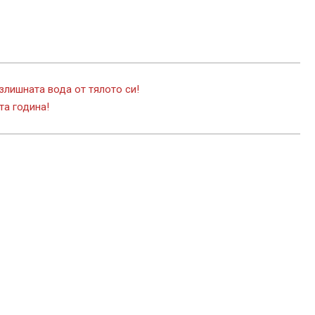
излишната вода от тялото си!
та година!