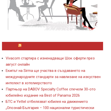
ЛАЙФСТАЙЛ НОВИНИ ОТ KAFENE.BG
Vivacom стартира с изненадващи Шок оферти през
август онлайн
Екипът на Sirma ще участва в създаването на
международните стандарти за навлизане на изкуствен
интелект в хотелиерството
Партньор на DABOV Specialty Coffee спечели 30-ото
юбилейно издание на Best of Panama 2026
БТС и Yettel отбелязват юбилея на движението
„Опознай България – 100 национални туристически