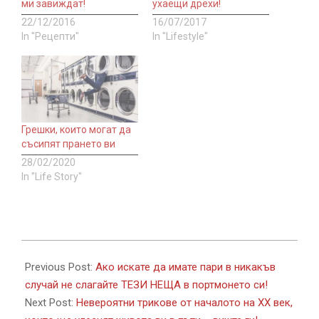
ми завиждат!
ухаещи дрехи!
22/12/2016
16/07/2017
In "Рецепти"
In "Lifestyle"
Грешки, които могат да
съсипят прането ви
28/02/2020
In "Life Story"
2017-
11-
Previous Post:
Ако искате да имате пари в никакъв
28
случай не слагайте ТЕЗИ НЕЩА в портмонето си!
Next Post:
Невероятни трикове от началото на XX век,