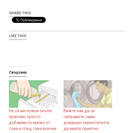
SHARE THIS:
LIKE THIS:
Свързани
Не са ми нужни скъпи
Вижте как да си
прахове, просто
направите сами
добавям по малко от
домашен омекотител и
това и след това всички
да имате приятно