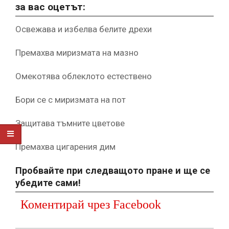
за вас оцетът:
Освежава и избелва белите дрехи
Премахва миризмата на мазно
Омекотява облеклото естествено
Бори се с миризмата на пот
Защитава тъмните цветове
Премахва цигарения дим
Пробвайте при следващото пране и ще се
убедите сами!
Коментирай чрез Facebook