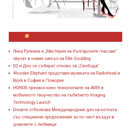
ЛАЙФСТАЙЛ НОВИНИ ОТ KAFENE.BG
Янка Рупкина и „Мистерия на българските гласове“
звучат в новия сингъл на Ellie Goulding
D2 и Део се събират отново за „Свобода“
Wooden Elephant представя музиката на Radiohead и
Björk в София и Поморие
HONOR пренася кино технологиите на ARRI в
мобилното творчество на събитието Imaging
Technology Launch
Dreame отбелязва Международния ден на котката
със специални предложения за по-чист въздух в
домовете с любимци