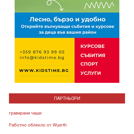
ПАРТНЬОРИ
гравирани чаши
Работно облекло от Wuerth