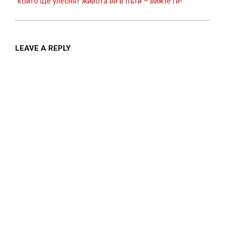
които ще улеснят живота ви в пъти – вижте ги!
LEAVE A REPLY