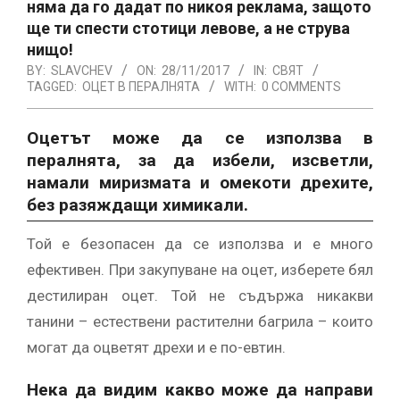
няма да го дадат по никоя реклама, защото
ще ти спести стотици левове, а не струва
нищо!
BY:
SLAVCHEV
ON:
28/11/2017
IN:
СВЯТ
TAGGED:
ОЦЕТ В ПЕРАЛНЯТА
WITH:
0 COMMENTS
Оцетът може да се използва в
пералнята, за да избели, изсветли,
намали миризмата и омекоти дрехите,
без разяждащи химикали.
Той е безопасен да се използва и е много
ефективен. При закупуване на оцет, изберете бял
дестилиран оцет. Той не съдържа никакви
танини – естествени растителни багрила – които
могат да оцветят дрехи и е по-евтин.
Нека да видим какво може да направи