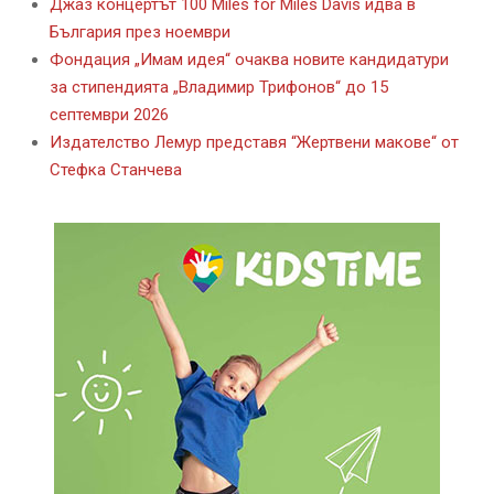
Джаз концертът 100 Miles for Miles Davis идва в
България през ноември
Фондация „Имам идея“ очаква новите кандидатури
за стипендията „Владимир Трифонов“ до 15
септември 2026
Издателство Лемур представя “Жертвени макове“ от
Стефка Станчева