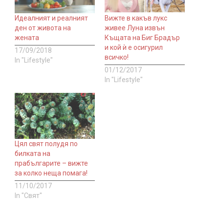
Идеалният и реалният
Вижте в какъв лукс
ден от живота на
живее Луна извън
жената
Къщата на Биг Брадър
и кой ѝ е осигурил
17/09/2018
всичко!
In "Lifestyle"
01/12/2017
In "Lifestyle"
Цял свят полудя по
билката на
прабългарите – вижте
за колко неща помага!
11/10/2017
In "Свят"