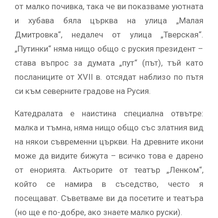
от малко почивка, така че ви показваме уютната
и хубава бяла църква на улица „Малая
Дмитровка“, недалеч от улица „Тверская“.
„Путинки“ няма нищо общо с руския президент –
става въпрос за думата „пут“ (път), тъй като
посланиците от XVII в. отсядат наблизо по пътя
си към северните градове на Русия.
Катедралата е наистина специална отвътре:
малка и тъмна, няма нищо общо със златния вид
на някои съвременни църкви. На древните икони
може да видите бижута – всичко това е дарено
от енорията. Актьорите от театър „Ленком“,
който се намира в съседство, често я
посещават. Съветваме ви да посетите и театъра
(но ще е по-добре, ако знаете малко руски).