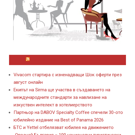
ЛАЙФСТАЙЛ НОВИНИ ОТ KAFENE.BG
Vivacom стартира с изненадващи Шок оферти през
август онлайн
Екипът на Sirma ще участва в създаването на
международните стандарти за навлизане на
изкуствен интелект в хотелиерството
Партньор на DABOV Specialty Coffee спечели 30-ото
юбилейно издание на Best of Panama 2026
БТС и Yettel отбелязват юбилея на движението
„Опознай България – 100 национални туристически