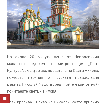
На около 20 минути пеша от Новодевичия
манастир, недалеч от метростанция „Парк
Култура“, има църква, посветена на Свети Никола,
по-често наричан от руската православна
църква Николай Чудотворец. Той е един от най-
почитаните светци в Русия.
Тази красива църква на Николай, която прилича