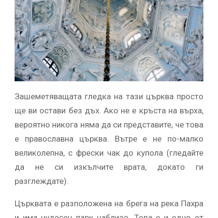
Зашеметяващата гледка на тази църква просто
ще ви остави без дъх. Ако не е кръста на върха,
вероятно никога няма да си представите, че това
е православна църква. Вътре е не по-малко
великолепна, с фрески чак до купола (гледайте
да не си изкълчите врата, докато ги
разглеждате).
Църквата е разположена на брега на река Пахра
и има чудесен парк наблизо. Това е и едно от