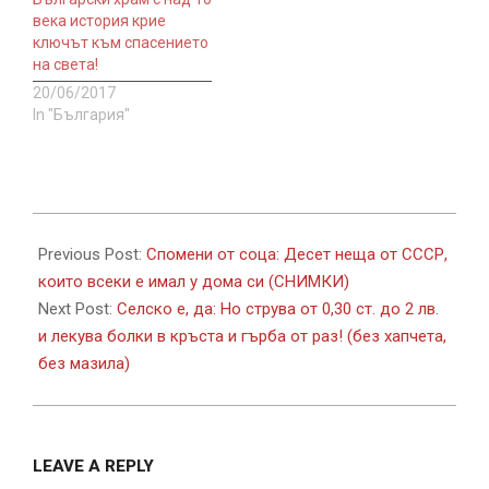
века история крие
ключът към спасението
на света!
20/06/2017
In "България"
2017-
12-
Previous Post:
Спомени от соца: Десет неща от СССР,
08
които всеки е имал у дома си (СНИМКИ)
Next Post:
Селско е, да: Но струва от 0,30 ст. до 2 лв.
и лекува болки в кръста и гърба от раз! (без хапчета,
без мазила)
LEAVE A REPLY