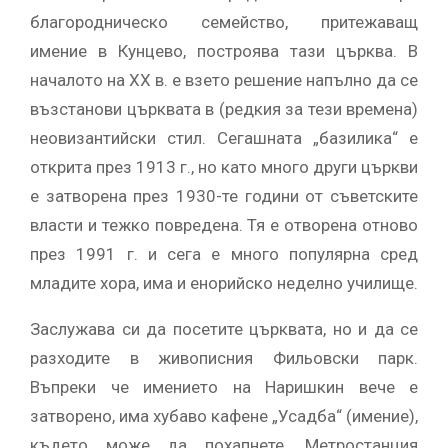
благородническо семейство, притежаващ
имение в Кунцево, построява тази църква. В
началото на XX в. е взето решение напълно да се
възстанови църквата в (редкия за тези времена)
неовизантийски стил. Сегашната „базилика“ е
открита през 1913 г., но като много други църкви
е затворена през 1930-те години от съветските
власти и тежко повредена. Тя е отворена отново
през 1991 г. и сега е много популярна сред
младите хора, има и енорийско неделно училище.
Заслужава си да посетите църквата, но и да се
разходите в живописния Фильовски парк.
Въпреки че имението на Наришкин вече е
затворено, има хубаво кафене „Усадба“ (имение),
където може да похапнете. Метростанция