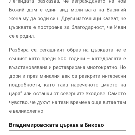
Легендата разказва, че изграждането на нов
Божий дом е един вид молитвата на Василий
жена му да роди син. Други източници казват, че
църквата е построена за благодарност, че Иван
се е родил.
Разбира се, сегашният образ на църквата не е
същият като преди 500 години – катедралата е
възстановявана и реставрирана многократно. Но
дори и през миналия век са разкрити интересни
подробности, като така нареченото „място на
царя“ или останки от северните входове. Самото
чувство, че духът на тези времена още витае там
е великолепно.
Владимировската църква в Биково