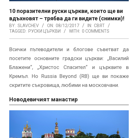
10 поразителни руски църкви, които ще ви
вдъхновят – трябва да ги видите (снимки)!
BY:
SLAVCHEV
ON:
08/12/2017
IN:
СВЯТ
TAGGED:
РУСКИ ЦЪРКВИ
WITH:
0 COMMENTS
Всички пътеводители и блогове съветват да
посетите основните градски църкви: „Василий
Блажени“, „Христос Спасител“ и църквите в
Кремъл. Но Russia Beyond (RB) ще ви покаже
скритите съкровища, любими на московчани.
Новодевичият манастир