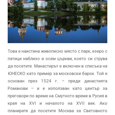
Това е наистина живописно място с парк, езеро с
патици наблизо и осем църкви, което си струва
да посетите. Манастирът е включен в списъка на
ЮНЕСКО като пример за московски барок. Той е
основан през 1524 г. – преди династията
Романови – и е използван като център за
преговори по време на Смутното време в Русия в
края на XVI и началото на XVII век. Ако
планирате да посетите Москва за Световното