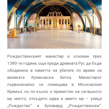
Рождественският манастир е основан през
1380-те години, още преди древната Рус да бъде
обединена в паметта на убитите по време на
великата Куликовска битка. Манастирът
първоначално се помещава в Московския
Кремъл, но по-късно е преместен на сегашното
му място, откъдето идва и името му – улица
„Рождество“ и булевард „Рождественски“.