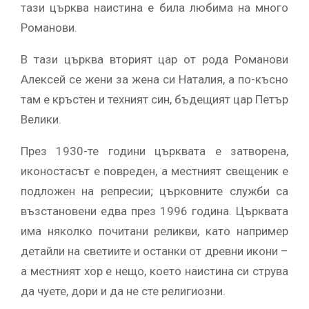
тази църква наистина е била любима на много
Романови.
В тази църква вторият цар от рода Романови
Алексей се жени за жена си Наталия, а по-късно
там е кръстен и техният син, бъдещият цар Петър
Велики.
През 1930-те години църквата е затворена,
иконостасът е повреден, а местният свещеник е
подложен на репресии; църковните служби са
възстановени едва през 1996 година. Църквата
има няколко почитани реликви, като например
детайли на светиите и останки от древни икони –
а местният хор е нещо, което наистина си струва
да чуете, дори и да не сте религиозни.