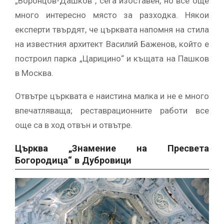
„Воронцов-Дашков“, сега изоставен, но все още
много интересно място за разходка. Някои
експерти твърдят, че църквата напомня на стила
на известния архитект Василий Баженов, който е
построил парка „Царицино“ и къщата на Пашков
в Москва.
Отвътре църквата е наистина малка и не е много
впечатляваща; реставрационните работи все
още са в ход отвън и отвътре.
Църква „Знамение на Пресвета
Богородица“ в Дубровици