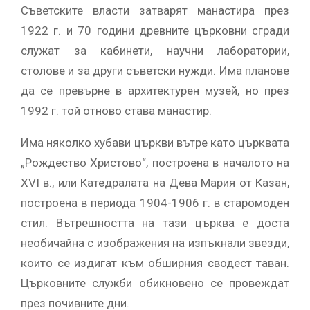
Съветските власти затварят манастира през
1922 г. и 70 години древните църковни сгради
служат за кабинети, научни лаборатории,
столове и за други съветски нужди. Има планове
да се превърне в архитектурен музей, но през
1992 г. той отново става манастир.
Има няколко хубави църкви вътре като църквата
„Рождество Христово“, построена в началото на
XVI в., или Катедралата на Дева Мария от Казан,
построена в периода 1904-1906 г. в старомоден
стил. Вътрешността на тази църква е доста
необичайна с изображения на изпъкнали звезди,
които се издигат към обширния сводест таван.
Църковните служби обикновено се провеждат
през почивните дни.