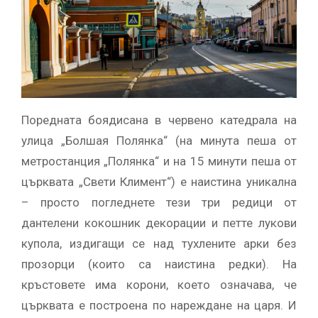
Поредната боядисана в червено катедрала на
улица „Болшая Полянка“ (на минута пеша от
метростанция „Полянка“ и на 15 минути пеша от
църквата „Свети Климент“) е наистина уникална
– просто погледнете тези три редици от
дантелени кокошник декорации и петте лукови
купола, издигащи се над тухлените арки без
прозорци (които са наистина редки). На
кръстовете има корони, което означава, че
църквата е построена по нареждане на царя. И