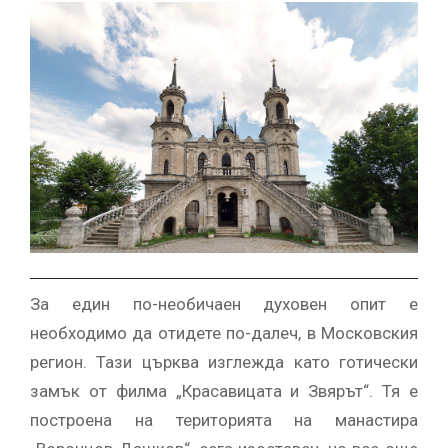
За един по-необичаен духовен опит е
необходимо да отидете по-далеч, в Московския
регион. Тази църква изглежда като готически
замък от филма „Красавицата и Звярът“. Тя е
построена на територията на манастира