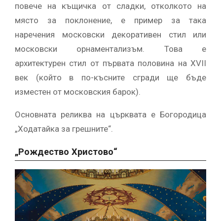
повече на къщичка от сладки, отколкото на
място за поклонение, е пример за така
наречения московски декоративен стил или
московски орнаментализъм. Това е
архитектурен стил от първата половина на XVII
век (който в по-късните сгради ще бъде
изместен от московския барок).
Основната реликва на църквата е Богородица
„Ходатайка за грешните“.
„Рождество Христово“