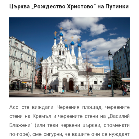
Църква „Рождество Христово“ на Путинки
Ако сте виждали Червения площад, червените
стени на Кремъл и червените стени на „Василий
Блажени“ (или тези червени църкви, споменати
по-горе), сме сигурни, че вашите очи се нуждаят