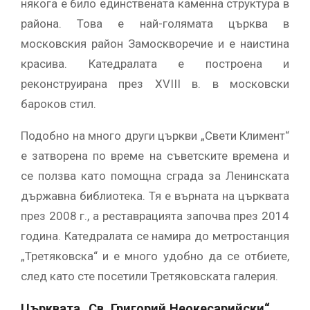
някога е било единствената каменна структура в
района. Това е най-голямата църква в
московския район Замоскворечие и е наистина
красива. Катедралата е построена и
реконструирана през XVIII в. в московски
бароков стил.
Подобно на много други църкви „Свети Климент“
е затворена по време на съветските времена и
се ползва като помощна сграда за Ленинската
държавна библиотека. Тя е върната на църквата
през 2008 г., а реставрацията започва през 2014
година. Катедралата се намира до метростанция
„Третяковска“ и е много удобно да се отбиете,
след като сте посетили Третяковската галерия.
Църквата „Св. Григорий Неокесарийски“