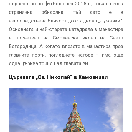
първенство по футбол през 2018 г., това е лесна
странична обиколка, тъй като е в
непосредствена близост до стадиона „Лужники“.
Основната и най-старата катедрала в манастира
е посветена на Смоленска икона на Света
Богородица. А когато влезете в манастира през
главните порти, погледнете нагоре – има още
една църква точно над главата ви.
Църквата „Св. Николай“ в Хамовники