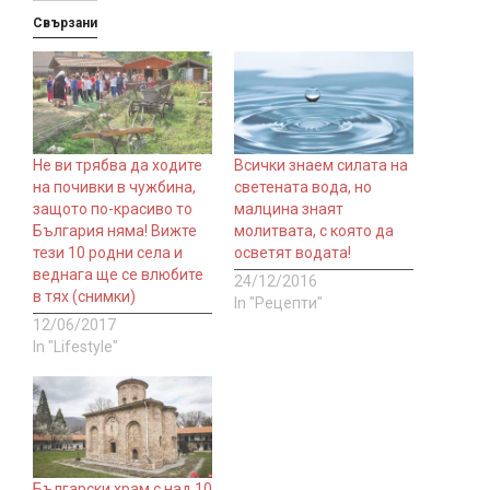
Свързани
Не ви трябва да ходите
Всички знаем силата на
на почивки в чужбина,
светената вода, но
защото по-красиво то
малцина знаят
България няма! Вижте
молитвата, с която да
тези 10 родни села и
осветят водата!
веднага ще се влюбите
24/12/2016
в тях (снимки)
In "Рецепти"
12/06/2017
In "Lifestyle"
Български храм с над 10