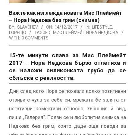
Вижте как изглежда новата Мис Плеймейт
– Нора Недкова без грим (снимка)
BY:
SLAVCHEV
ON:
14/12/2017
IN:
LIFESTYLE
,
ГОРЕЩО
TAGGED:
МИС ПЛЕЙМЕЙТ НОРА НЕДКОВА
WITH:
0 COMMENTS
15-те минути слава за Мис Плеймейт
2017 – Нора Недкова бързо отлетяха и
се наложи силиконката грубо да се
сблъска с реалността.
Дни след като Нора се похвали колко позитивни
отзиви е чула за себе си, мрежата бе залята от
негативни коментари относно външния й вид,
пише „Галерия“. Появи се и любопитна снимка на
Недкова без грим, която даде още поводи за
обиди. Безспорно на фотото плеймейтката не е в