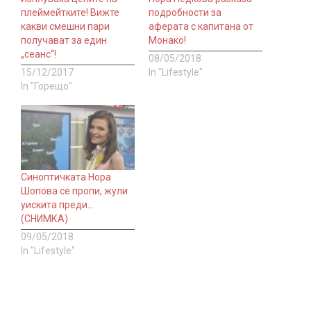
плеймейтките! Вижте
подробности за
какви смешни пари
аферата с капитана от
получават за един
Монако!
„сеанс“!
08/05/2018
15/12/2017
In "Lifestyle"
In "Горещо"
Синоптичката Нора
Шопова се пропи, жули
уискита преди…
(СНИМКА)
09/05/2018
In "Lifestyle"