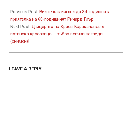
2017-
12-
Previous Post:
Вижте как изглежда 34-годишната
14
приятелка на 68-годишният Ричард Гиър
Next Post:
Дъщерята на Краси Каракачанов е
истинска красавица – събра всички погледи
(снимки)!
LEAVE A REPLY