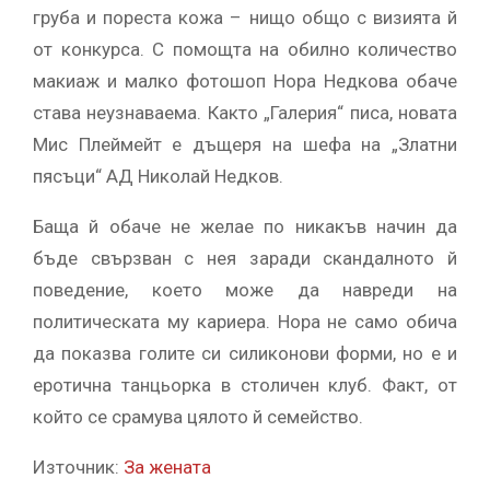
груба и пореста кожа – нищо общо с визията й
от конкурса. С помощта на обилно количество
макиаж и малко фотошоп Нора Недкова обаче
става неузнаваема. Както „Галерия“ писа, новата
Мис Плеймейт е дъщеря на шефа на „Златни
пясъци“ АД Николай Недков.
Баща й обаче не желае по никакъв начин да
бъде свързван с нея заради скандалното й
поведение, което може да навреди на
политическата му кариера. Нора не само обича
да показва голите си силиконови форми, но е и
еротична танцьорка в столичен клуб. Факт, от
който се срамува цялото й семейство.
Източник:
За жената