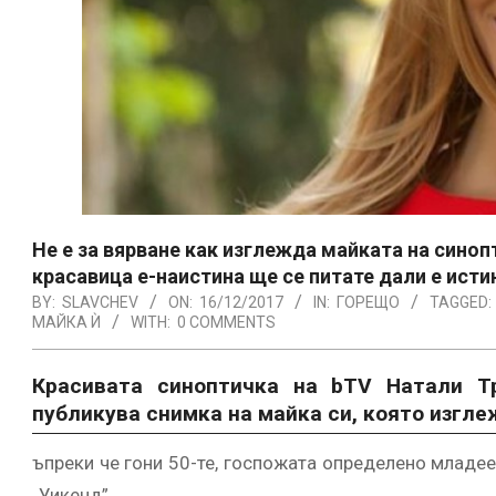
Не е за вярване как изглежда майката на сино
красавица е-наистина ще се питате дали е исти
BY:
SLAVCHEV
ON:
16/12/2017
IN:
ГОРЕЩО
TAGGED:
МАЙКА Ѝ
WITH:
0 COMMENTS
Красивата синоптичка на bTV Натали Тр
публикува снимка на майка си, която изгле
ъпреки че гони 50-те, госпожата определено младее
„Уикенд”.