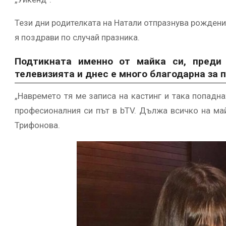
Тези дни родителката на Натали отпразнува рождени
я поздрави по случай празника.
Подтикната именно от майка си, преди 
телевизията и днес е много благодарна за 
„Навремето тя ме записа на кастинг и така попадн
професионалния си път в bTV. Дължа всичко на майк
Трифонова.