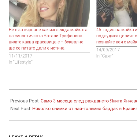
Не е за вярване как изглежда майката
45-годишна майка 
на синоптичката Натали Трифонова-
подлудиха целият с
вижте каква красавица е – буквално
познайте коя е майк
ще се питате дали е истина
14/09/2017
11/11/2017
In "Свят"
In "Lifestyle"
2017-
12-
Previous Post:
Само 3 месеца след раждането Янита Янчева 
16
Next Post:
Няколко снимки от най-големия бардак в Брази