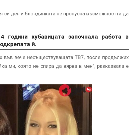
я си ден и блондинката не пропусна възможността да
4 години хубавицата започнала работа в
подкрепата й.
ах във вече несъществуващата ТВ7, после продължих
а ми, която не спира да вярва в мен”, разказвала е