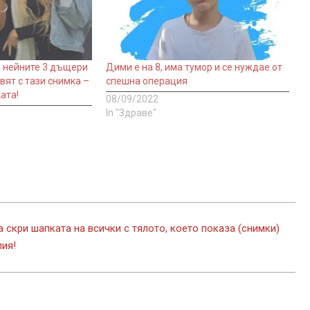
и нейните 3 дъщери
Дими е на 8, има тумор и се нуждае от
вят с тази снимка –
спешна операция
ата!
08/09/2022
In "Здраве"
скри шапката на всички с тялото, което показа (снимки)
лия!