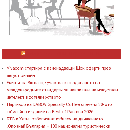
ЛАЙФСТАЙЛ НОВИНИ ОТ KAFENE.BG
Vivacom стартира с изненадващи Шок оферти през
август онлайн
Екипът на Sirma ще участва в създаването на
международните стандарти за навлизане на изкуствен
интелект в хотелиерството
Партньор на DABOV Specialty Coffee спечели 30-ото
юбилейно издание на Best of Panama 2026
БТС и Yettel отбелязват юбилея на движението
„Опознай България – 100 национални туристически