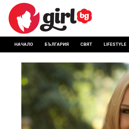
Skip
to
content
GIRL.BG
НАЧАЛО
БЪЛГАРИЯ
СВЯТ
LIFESTYLE
Primary
Navigation
Menu