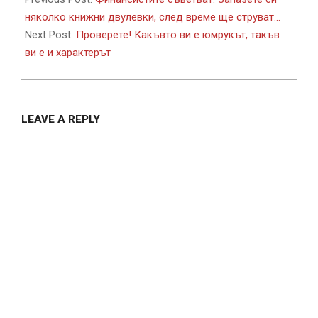
22
няколко книжни двулевки, след време ще струват…
Next Post:
Проверете! Какъвто ви е юмрукът, такъв
ви е и характерът
LEAVE A REPLY