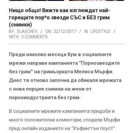
Нищо общо! Вижте как изглеждат най-
горещите пор*о звезди СЪС и БЕЗ грим
(снимки)
BY:
SLAVCHEV
ON:
22/12/2017
IN:
LIFESTYLE
WITH:
0 COMMENTS
Преди няколко месеца бум в социалните
мрежи направи кампанията “Порнозвездите
без грим” на гримьорката Мелиса Мърфи.
Днес тя отново започна да обикаля мрежата
с нова порция снимки на жени от
порноиндустрията без грим.
В социалните мрежите кампанията придоби и
много положителни коментари, сподели Мърфи
пред онлайн изданието на “Хъфингтън поуст”.