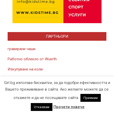
ПАРТНЬОРИ
гравирани чаши
Работно облекло от Wuerth
Изкупуване на коли
Girl.bg използва бисквитки, за да подобри ефективността и
Вашето преживяване в сайта. Ако желаете можете да се
откажете и да не посещавате сайта.
Приемам
Designed using
Magazine News Byte
. Powered by
WordPress
.
Прочети повече
Отказвам