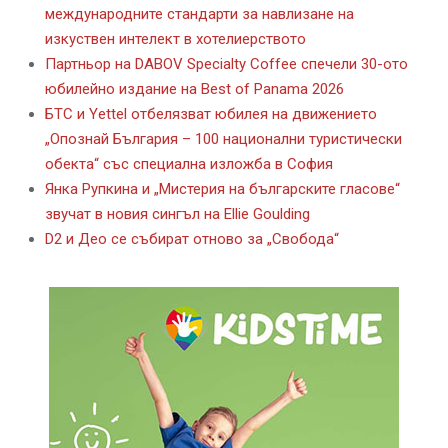
международните стандарти за навлизане на
изкуствен интелект в хотелиерството
Партньор на DABOV Specialty Coffee спечели 30-ото
юбилейно издание на Best of Panama 2026
БТС и Yettel отбелязват юбилея на движението
„Опознай България – 100 национални туристически
обекта“ със специална изложба в София
Янка Рупкина и „Мистерия на българските гласове“
звучат в новия сингъл на Ellie Goulding
D2 и Део се събират отново за „Свобода“