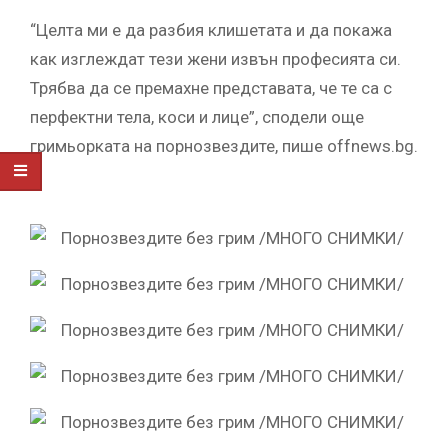
“Целта ми е да разбия клишетата и да покажа
как изглеждат тези жени извън професията си.
Трябва да се премахне представата, че те са с
перфектни тела, коси и лице”, сподели още
гримьорката на порнозвездите, пише offnews.bg.