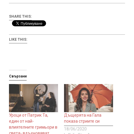
SHARE THIS:
LIKE THIS:
Свързани
Уроци от Патрик Та,
Дъщерята на Гала
един от най-
показа стриите си
влиятелните гримьори в
18/06/2020
света- вдъхновяват