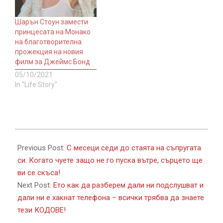
Шарън Стоун замести
принцесата на Монако
на благотворителна
прожекция на новия
филм за Джеймс Бонд
05/10/2021
In "Life Story"
2018-
03-
Previous Post:
С месеци седи до стаята на съпругата
17
си: Когато чуете защо не го пуска вътре, сърцето ще
ви се скъса!
Next Post:
Ето как да разберем дали ни подслушват и
дали ни е хакнат телефона – всички трябва да знаете
тези КОДОВЕ!