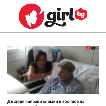
Skip
to
content
GIRL.BG
Primary
Navigation
Menu
Дъщеря направи снимки в хосписа на