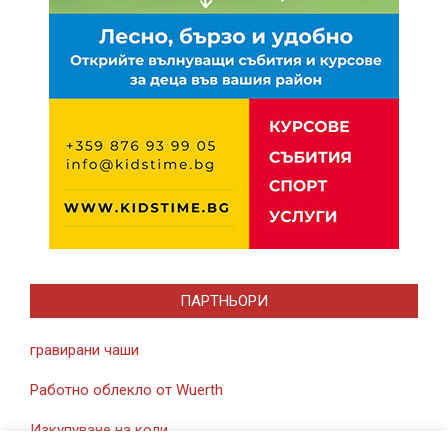
ПАРТНЬОРИ
гравирани чаши
Работно облекло от Wuerth
Изкупуване на коли