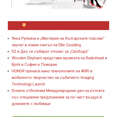
ЛАЙФСТАЙЛ НОВИНИ ОТ KAFENE.BG
Янка Рупкина и „Мистерия на българските гласове“
звучат в новия сингъл на Ellie Goulding
D2 и Део се събират отново за „Свобода“
Wooden Elephant представя музиката на Radiohead и
Björk в София и Поморие
HONOR пренася кино технологиите на ARRI в
мобилното творчество на събитието Imaging
Technology Launch
Dreame отбелязва Международния ден на котката
със специални предложения за по-чист въздух в
домовете с любимци