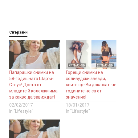
Свързани
Папарашки снимки на
Горещи снимки на
58-годишната Шарън
холивудски звезди,
Стоун! Доста от
които ще Ви докажат, че
младите й колежки има
годините не са от
за какво да завиждат!
значение!
02/02/2017
18/01/2017
In "Lifestyle"
In "Lifestyle"