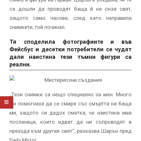
са дошли да проводят баща й на онзи свят,
защото само часове, след като направила
снимките, той починал.
Тя споделила фотографиите и във
Фейсбус и десетки потребители се чудят
дали наистина тези тъмни фигури са
реални.
„Тези снимки са нещо специално за мен. Много
ми помогнаха да се смиря със смъртта на баща
ми, защото си дадох сметка, че наистина има
посланици, които идват да ни съпроводят в
прехода към другия свят“, разказва Шарън пред
Daily Mirror.