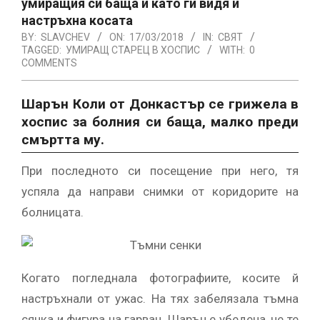
умиращия си баща и като ги видя ѝ
настръхна косата
BY:
SLAVCHEV
ON:
17/03/2018
IN:
СВЯТ
TAGGED:
УМИРАЩ СТАРЕЦ В ХОСПИС
WITH:
0
COMMENTS
Шарън Коли от Донкастър се грижела в
хоспис за болния си баща, малко преди
смъртта му.
При последното си посещение при него, тя
успяла да направи снимки от коридорите на
болницата.
Когато погледнала фотографиите, косите й
настръхнали от ужас. На тях забелязала тъмна
сянка и фигура на гарван. Шарън е убедена, че те