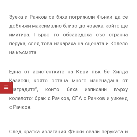
Зуека и Рачков се бяха погрижили Фънки да се
доближи максимално близо до човека, който ще
имитира. Първо го обзаведоха със странна
перука, след това изкараха на сцената и Колело
на късмета.
Една от асистентките на Къци пък бе Хилда
Казасян, която остана много изненадана от
„наградите”, които бяха изписани върху
колелото: брак с Рачков, СПА с Рачков и уикенд
с Рачков.
След кратка излагация Фънки свали перуката и