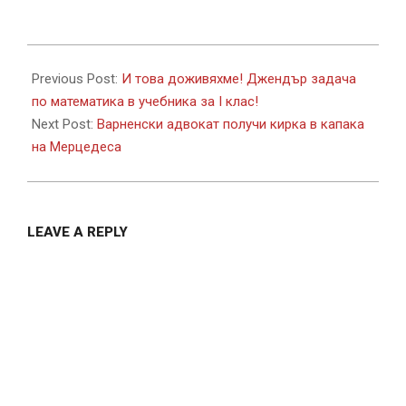
2018-
04-
Previous Post:
И това доживяхме! Джендър задача
17
по математика в учебника за I клас!
Next Post:
Варненски адвокат получи кирка в капака
на Мерцедеса
LEAVE A REPLY