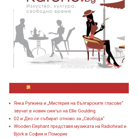
ЛАЙФСТАЙЛ НОВИНИ ОТ KAFENE.BG
Янка Рупкина и „Мистерия на българските гласове“
звучат в новия сингъл на Ellie Goulding
D2 и Део се събират отново за „Свобода“
Wooden Elephant представя музиката на Radiohead и
Björk в София и Поморие