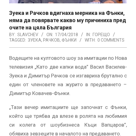
Зуека и Рачков вдигнаха мерника на Фънки,
няма да повярвате какво му причиниха пред
очите на цяла България
BY:
SLAVCHEV
ON:
17/04/2018
IN:
ГОРЕЩО
TAGGED:
ЗУЕКА
,
РАЧКОВ
,
ФЪНКИ
WITH:
0 COMMENTS
Водещите на култовото шоу за имитации по Нова
телевизия „Като две капки вода” Васил Василев-
Зуека и Димитър Рачков се изгавриха брутално с
един от членовете на журито в предаването –
Димитър Ковачев-Фънки.
„Тази вечер имитациите ще започнат с Фънки,
който ще трябва да влезе в ролята на любимия
си колега от шоубизнеса Къци Вапцаров”,
обявиха зевзеците в началото на предаването.