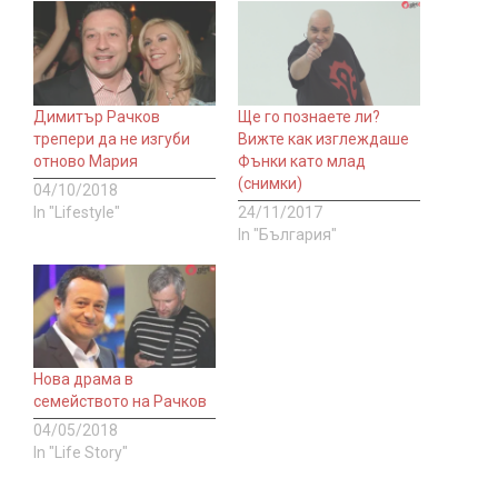
Димитър Рачков
Ще го познаете ли?
трепери да не изгуби
Вижте как изглеждаше
отново Мария
Фънки като млад
(снимки)
04/10/2018
In "Lifestyle"
24/11/2017
In "България"
Нова драма в
семейството на Рачков
04/05/2018
In "Life Story"