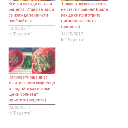
Всички са луди по тази
Толкова вкусни и сочни
рецепта: Става за час, а
не сте ги правили! Вижте
се изяжда за минути –
как да си приготвите
пробвайте я!
цигански кюфтета
(рецепта)
10/03/2017
In "Рецепти"
11/05/2017
In "Рецепти"
Направете още днес
тези цигански кюфтенца
и гледайте как всички
ще си облизват
пръстите (рецепта)
03/03/2017
In "Рецепти"