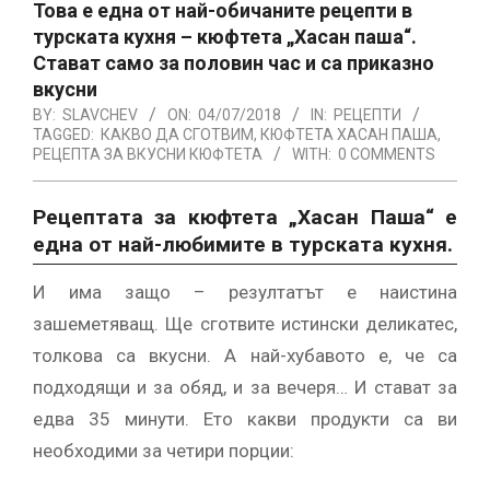
Това е една от най-обичаните рецепти в
турската кухня – кюфтета „Хасан паша“.
Стават само за половин час и са приказно
вкусни
BY:
SLAVCHEV
ON:
04/07/2018
IN:
РЕЦЕПТИ
TAGGED:
КАКВО ДА СГОТВИМ
,
КЮФТЕТА ХАСАН ПАША
,
РЕЦЕПТА ЗА ВКУСНИ КЮФТЕТА
WITH:
0 COMMENTS
Рецептата за кюфтета „Хасан Паша“ е
една от най-любимите в турската кухня.
И има защо – резултатът е наистина
зашеметяващ. Ще сготвите истински деликатес,
толкова са вкусни. А най-хубавото е, че са
подходящи и за обяд, и за вечеря… И стават за
едва 35 минути. Ето какви продукти са ви
необходими за четири порции: