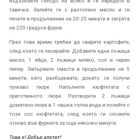
издълбаете гнездо на всяко и ги наредете в
тавичка. Залейте ги с разтопено масло и ги
печете в продължение на 20-25 минути в загрята
на 220 градуса фурна.
През това време трябва да сварите картофите,
след което ги пасирайте. Добавете една лъжица
масло, 1 яйце, 2 лъжици мляко, сол и черен
пипер. Запържете сместа в продължение на 5
минути, като разбърквате, докато се получи
пухкаво пюре. Напълнете кюфтетата с
приготвеното пюре. Разтворете 2 лъжици
доматено пюре в 1 чашка топла вода и полейте с
този сос кюфтетата, след което ги сложете
отново във фурната за още няколко минути.
Това е! Добър апетит!