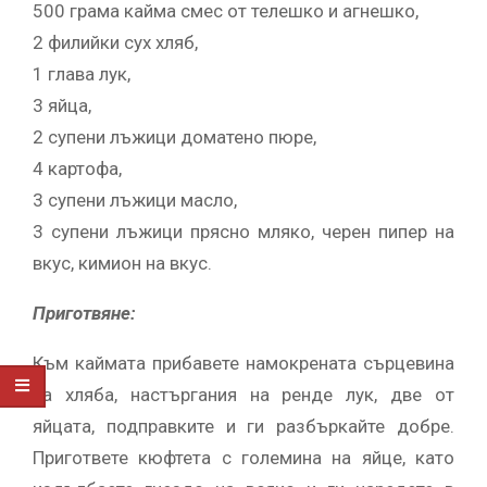
500 грама кайма смес от телешко и агнешко,
2 филийки сух хляб,
1 глава лук,
3 яйца,
2 супени лъжици доматено пюре,
4 картофа,
3 супени лъжици масло,
3 супени лъжици прясно мляко, черен пипер на
вкус, кимион на вкус.
Приготвяне:
Към каймата прибавете намокрената сърцевина
на хляба, настъргания на ренде лук, две от
яйцата, подправките и ги разбъркайте добре.
Пригответе кюфтета с големина на яйце, като