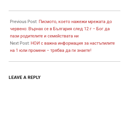
2018-
07-
Previous Post:
Писмото, което нажежи мрежата до
04
червено: Върнах се в България след 12 г – Бог да
пази родителите и семействата ни
Next Post:
НОИ с важна информация за настъпилите
на 1 юли промени – трябва да ги знаете!
LEAVE A REPLY