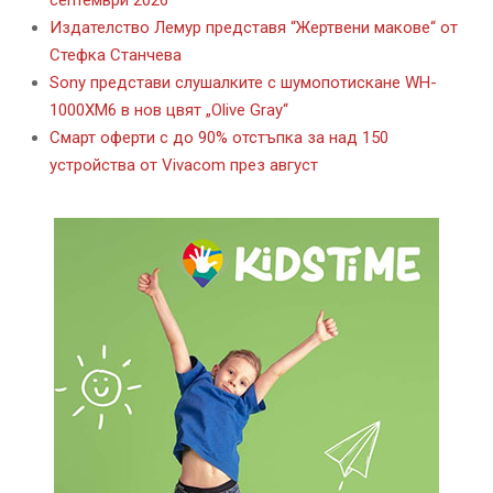
септември 2026
Издателство Лемур представя “Жертвени макове“ от
Стефка Станчева
Sony представи слушалките с шумопотискане WH-
1000XM6 в нов цвят „Olive Gray“
Смарт оферти с до 90% отстъпка за над 150
устройства от Vivacom през август