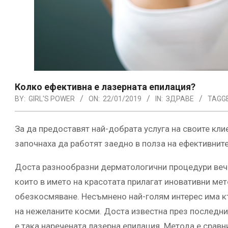
Колко ефективна е лазерната епилация?
BY:
GIRL'S POWER
ON:
22/01/2019
IN:
ЗДРАВЕ
TAGGE
За да предоставят най-добрата услуга на своите кл
започнаха да работят заедно в полза на ефективнит
Доста разнообразни дерматологични процедури веч
които в името на красотата прилагат иновативни мет
обезкосмяване. Несъмнено най-голям интерес има к
на нежеланите косми. Доста известна през последни
е така наречената лазерна епилация. Метода е срав