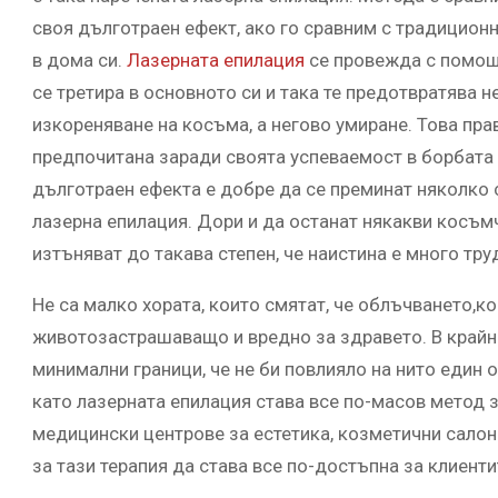
своя дълготраен ефект, ако го сравним с традицио
в дома си.
Лазерната епилация
се провежда с помощт
се третира в основното си и така те предотвратява н
изкореняване на косъма, а негово умиране. Това пр
предпочитана заради своята успеваемост в борбата 
дълготраен ефекта е добре да се преминат няколко с
лазерна епилация. Дори и да останат някакви косъмч
изтъняват до такава степен, че наистина е много тр
Не са малко хората, които смятат, че облъчването,к
животозастрашаващо и вредно за здравето. В крайна 
минимални граници, че не би повлияло на нито един о
като лазерната епилация става все по-масов метод з
медицински центрове за естетика, козметични салони
за тази терапия да става все по-достъпна за клиенти