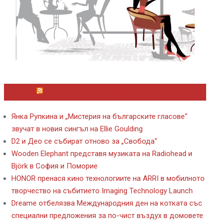
ЛАЙФСТАЙЛ НОВИНИ ОТ KAFENE.BG
Янка Рупкина и „Мистерия на българските гласове“
звучат в новия сингъл на Ellie Goulding
D2 и Део се събират отново за „Свобода“
Wooden Elephant представя музиката на Radiohead и
Björk в София и Поморие
HONOR пренася кино технологиите на ARRI в мобилното
творчество на събитието Imaging Technology Launch
Dreame отбелязва Международния ден на котката със
специални предложения за по-чист въздух в домовете