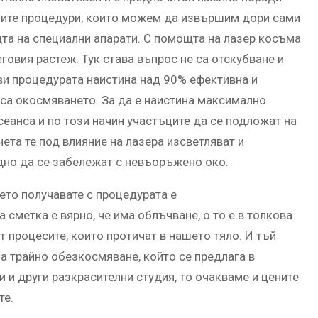
нните процедури, които можем да извършим дори сами
а на специални апарати. С помощта на лазер косъма
еговия растеж. Тук става въпрос не са отскубване и
ави процедурата наистина над 90% ефективна и
са окосмяването. За да е наистина максимално
еанса и по този начин участъците да се подложат на
ета те под влияние на лазера изсветляват и
удно да се забележат с невъоръжено око.
оето получавате с процедурата е
сметка е вярно, че има облъчване, о то е в толкова
т процесите, които протичат в нашето тяло. И тъй
а трайно обезкосмяване, който се предлага в
 и други разкрасителни студия, то очакваме и цените
те.