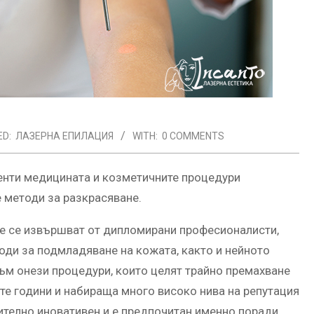
D:
ЛАЗЕРНА ЕПИЛАЦИЯ
WITH:
0 COMMENTS
иенти медицината и козметичните процедури
е методи за разкрасяване.
е се извършват от дипломирани професионалисти,
оди за подмладяване на кожата, както и нейното
ъм онези процедури, които целят трайно премахване
те години и набираща много високо нива на репутация
нително иновативен и е предпочитан именно поради