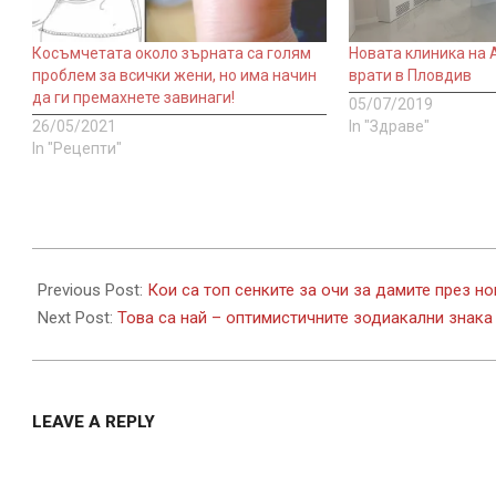
Косъмчетата около зърната са голям
Новата клиника на
проблем за всички жени, но има начин
врати в Пловдив
да ги премахнете завинаги!
05/07/2019
26/05/2021
In "Здраве"
In "Рецепти"
2019-
01-
Previous Post:
Кои са топ сенките за очи за дамите през но
22
Next Post:
Това са най – оптимистичните зодиакални знака
LEAVE A REPLY