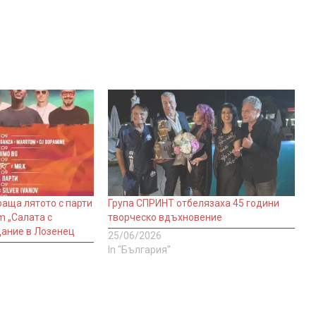
раща лятото с парти
Група СПРИНТ отбелязаха 45 години
m „Салата с
творческо вдъхновение
дание в Лозенец
25/06/2026
In "България"