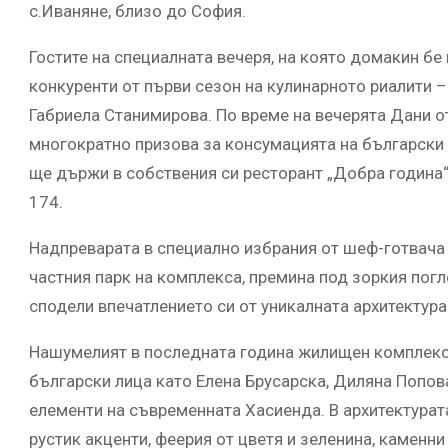
с.Иваняне, близо до София.
Гостите на специалната вечеря, на която домакин бе 
конкуренти от първи сезон на кулинарното риалити –
Габриела Станимирова. По време на вечерята Дани от
многократно призова за консумацията на български 
ще държи в собствения си ресторант „Добра година“,
174.
Надпреварата в специално избрания от шеф-готвача 
частния парк на комплекса, премина под зоркия пог
сподели впечатлението си от уникалната архитектура 
Нашумелият в последната година жилищен комплекс 
български лица като Елена Брусарска, Диляна Попов
елементи на съвременната Хасиенда. В архитектура
рустик акценти, феерия от цветя и зеленина, каменн