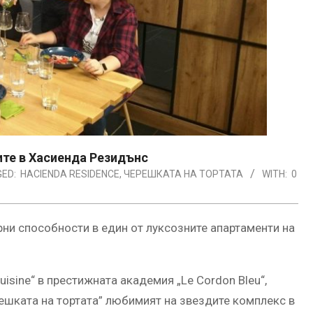
ите в Хасиенда Резидънс
ED:
HACIENDA RESIDENCE
,
ЧЕРЕШКАТА НА ТОРТАТА
WITH:
0
ни способности в един от луксозните апартаменти на
uisine“ в престижната академия „Le Cordon Bleu“,
решката на тортата” любимият на звездите комплекс в