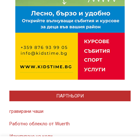
ПАРТНЬОРИ
гравирани чаши
Работно облекло от Wuerth
Изкупуване на коли