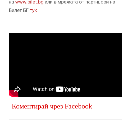
нa
www.bilet.bg
или в мрежата от партньори на
Билет БГ
тук
Коментирай чрез Facebook