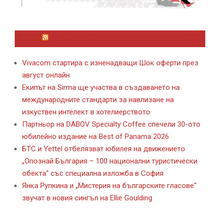
ЛАЙФСТАЙЛ НОВИНИ ОТ KAFENE.BG
Vivacom стартира с изненадващи Шок оферти през
август онлайн
Екипът на Sirma ще участва в създаването на
международните стандарти за навлизане на
изкуствен интелект в хотелиерството
Партньор на DABOV Specialty Coffee спечели 30-ото
юбилейно издание на Best of Panama 2026
БТС и Yettel отбелязват юбилея на движението
„Опознай България – 100 национални туристически
обекта“ със специална изложба в София
Янка Рупкина и „Мистерия на българските гласове“
звучат в новия сингъл на Ellie Goulding