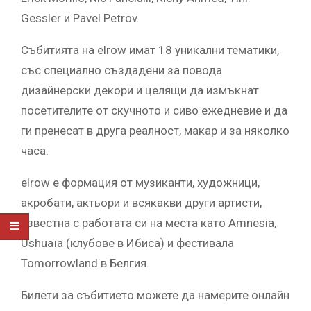
Gessler и Pavel Petrov.
Събитията на elrow имат 18 уникални тематики,
със специално създадени за повода
дизайнерски декори и целящи да измъкнат
посетителите от скучното и сиво ежедневие и да
ги пренесат в друга реалност, макар и за няколко
часа.
elrow е формация от музиканти, художници,
акробати, актьори и всякакви други артисти,
известна с работата си на места като Amnesia,
Ushuaïa (клубове в Ибиса) и фестивала
Tomorrowland в Белгия.
Билети за събитието можете да намерите онлайн