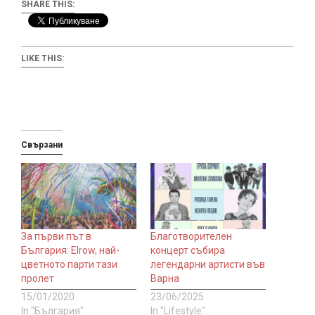
SHARE THIS:
LIKE THIS:
Свързани
За първи път в
Благотворителен
България: Elrow, най-
концерт събира
цветното парти тази
легендарни артисти във
пролет
Варна
15/01/2020
23/06/2025
In "България"
In "Lifestyle"