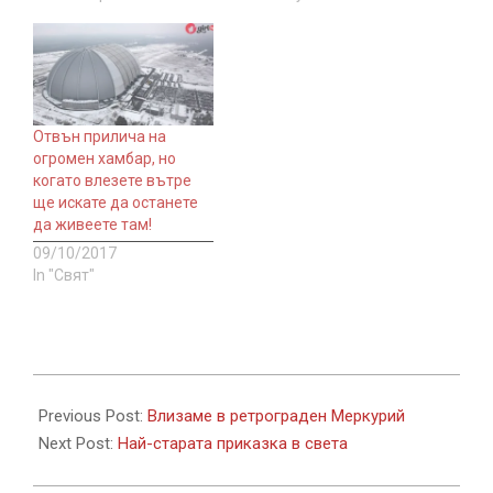
Отвън прилича на
огромен хамбар, но
когато влезете вътре
ще искате да останете
да живеете там!
09/10/2017
In "Свят"
2020-
02-
Previous Post:
Влизаме в ретрограден Меркурий
18
Next Post:
Най-старата приказка в света