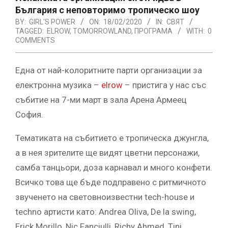
България с неповторимо тропическо шоу
BY:
GIRL'S POWER
ON:
18/02/2020
IN:
СВЯТ
TAGGED:
ELROW
,
TOMORROWLAND
,
ПРОГРАМА
WITH:
0
COMMENTS
Една от най-колоритните парти организации за
електронна музика –
elrow
– пристига у нас със
събитие на 7-ми март в зала Арена Армеец
София.
Тематиката на събитието е тропическа джунгла,
а в нея зрителите ще видят цветни персонажи,
самба танцьори, доза карнавал и много конфети.
Всичко това ще бъде подправено с ритмичното
звученето на световноизвестни tech-house и
techno артисти като: Andrea Oliva, De la swing,
Erick Morillo, Nic Fanciulli, Richy Ahmed, Tini