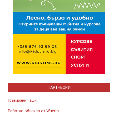
ПАРТНЬОРИ
гравирани чаши
Работно облекло от Wuerth