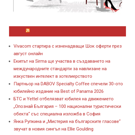
ЛАЙФСТАЙЛ НОВИНИ ОТ KAFENE.BG
Vivacom стартира с изненадващи Шок оферти през
август онлайн
Екипът на Sirma ще участва в създаването на
международните стандарти за навлизане на
изкуствен интелект в хотелиерството
Партньор на DABOV Specialty Coffee спечели 30-ото
юбилейно издание на Best of Panama 2026
БТС и Yettel отбелязват юбилея на движението
„Опознай България – 100 национални туристически
обекта“ със специална изложба в София
Янка Рупкина и „Мистерия на българските гласове“
звучат в новия сингъл на Ellie Goulding