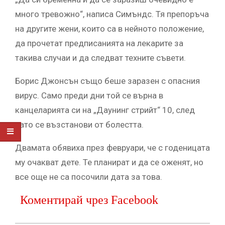
много тревожно“, написа Симъндс. Тя препоръча
на другите жени, които са в нейното положение,
да прочетат предписанията на лекарите за
такива случаи и да следват техните съвети.
Борис Джонсън също беше заразен с опасния
вирус. Само преди дни той се върна в
канцеларията си на „Даунинг стрийт“ 10, след
като се възстанови от болестта.
Двамата обявиха през февруари, че с годеницата
му очакват дете. Те планират и да се оженят, но
все още не са посочили дата за това.
Коментирай чрез Facebook