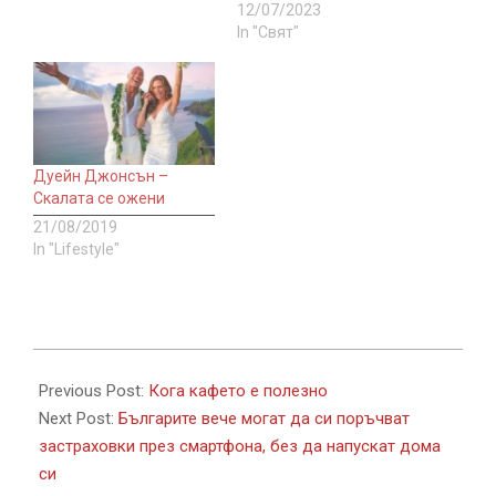
12/07/2023
In "Свят"
Дуейн Джонсън –
Скалата се ожени
21/08/2019
In "Lifestyle"
2020-
04-
Previous Post:
Кога кафето е полезно
29
Next Post:
Българите вече могат да си поръчват
застраховки през смартфона, без да напускат дома
си