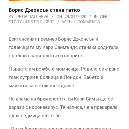
Борис Джонсън стана татко
BY:
PETIA RALCHEVA
ON:
29/04/2020
IN:
LIFE
STORY
,
LIFESTYLE
,
СВЯТ
WITH:
0 COMMENTS
Британският премиер Борис Джонсън и
годеницата му Кари Саймъндс станаха родители,
съобщи правителствен говорител.
Първата им рожба е момченце. Родило се е рано
тази сутрин в болница в Лондон. Бебето и
майката са в отлично здраве.
По време на бремеността си Кари Симъндс се
зарази с коронавирус. Тя написа, че е прекарала
една седмица на легло.
„Да си бременна и да се заразиш очевидно е