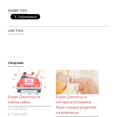
SHARE THIS:
LIKE THIS:
Свързани
Борис Джонсън се
Борис Джонсън и
ожени тайно
неговата половинка
Кери станаха родители
31/05/2021
на момченце
In "Lifestyle"