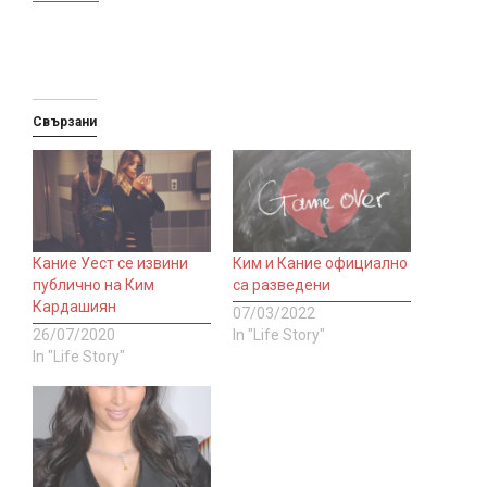
Свързани
Кание Уест се извини
Ким и Кание официално
публично на Ким
са разведени
Кардашиян
07/03/2022
26/07/2020
In "Life Story"
In "Life Story"