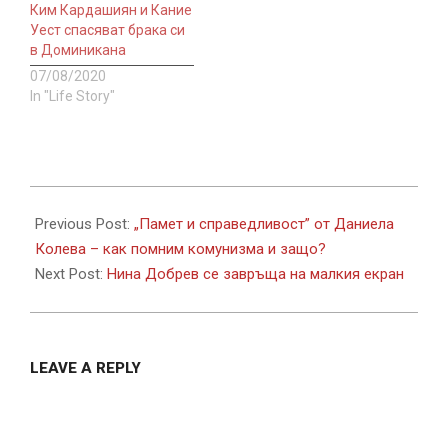
Ким Кардашиян и Кание
Уест спасяват брака си
в Доминикана
07/08/2020
In "Life Story"
2020-
07-
Previous Post:
„Памет и справедливост” от Даниела
24
Колева – как помним комунизма и защо?
Next Post:
Нина Добрев се завръща на малкия екран
LEAVE A REPLY