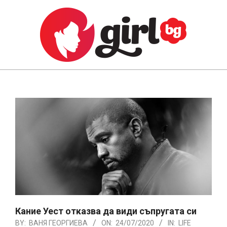
Skip
to
content
GIRL.BG
Primary
Navigation
Menu
Кание Уест отказва да види съпругата си
BY:
ВАНЯ ГЕОРГИЕВА
ON:
24/07/2020
IN:
LIFE