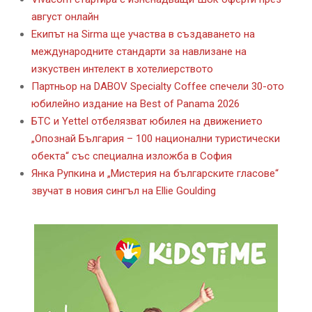
август онлайн
Екипът на Sirma ще участва в създаването на
международните стандарти за навлизане на
изкуствен интелект в хотелиерството
Партньор на DABOV Specialty Coffee спечели 30-ото
юбилейно издание на Best of Panama 2026
БТС и Yettel отбелязват юбилея на движението
„Опознай България – 100 национални туристически
обекта“ със специална изложба в София
Янка Рупкина и „Мистерия на българските гласове“
звучат в новия сингъл на Ellie Goulding