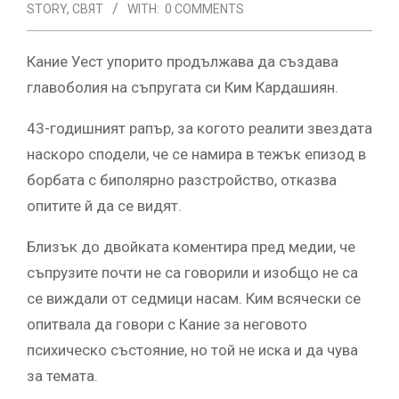
STORY
,
СВЯТ
WITH:
0 COMMENTS
Кание Уест упорито продължава да създава
главоболия на съпругата си Ким Кардашиян.
43-годишният рапър, за когото реалити звездата
наскоро сподели, че се намира в тежък епизод в
борбата с биполярно разстройство, отказва
опитите й да се видят.
Близък до двойката коментира пред медии, че
съпрузите почти не са говорили и изобщо не са
се виждали от седмици насам. Ким всячески се
опитвала да говори с Кание за неговото
психическо състояние, но той не иска и да чува
за темата.