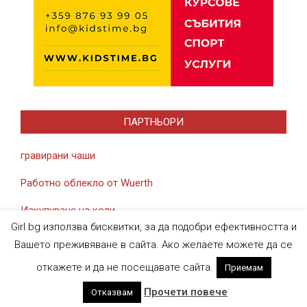
ПАРТНЬОРИ
гравирани чаши
Работно облекло от Wuerth
Изкупуване на коли
Girl.bg използва бисквитки, за да подобри ефективността и
Вашето преживяване в сайта. Ако желаете можете да се
откажете и да не посещавате сайта.
Приемам
Designed using
Magazine News Byte
. Powered by
WordPress
.
Прочети повече
Отказвам