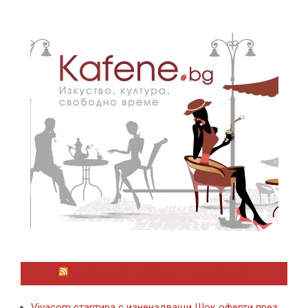
ЛАЙФСТАЙЛ НОВИНИ ОТ KAFENE.BG
Vivacom стартира с изненадващи Шок оферти през