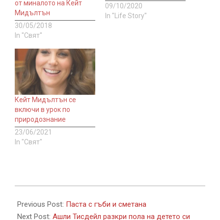
от миналото на Кейт
09/10/2020
Мидълтън
In "Life Story"
30/05/2018
In "Свят"
Кейт Мидълтън се
включи в урок по
природознание
23/06/2021
In "Свят"
2020-
10-
Previous Post:
Паста с гъби и сметана
16
Next Post:
Ашли Тисдейл разкри пола на детето си