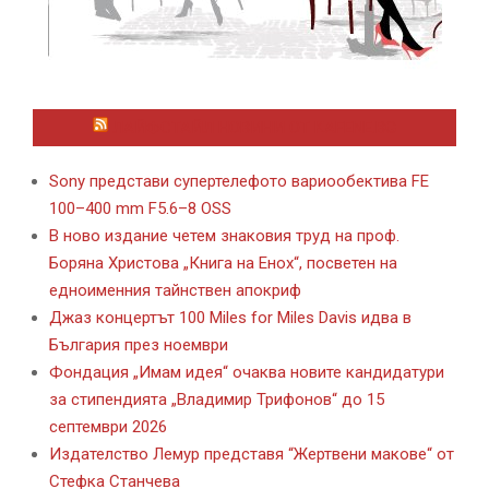
ЛАЙФСТАЙЛ НОВИНИ ОТ KAFENE.BG
Sony представи супертелефото вариообектива FE
100–400 mm F5.6–8 OSS
В ново издание четем знаковия труд на проф.
Боряна Христова „Книга на Енох“, посветен на
едноименния тайнствен апокриф
Джаз концертът 100 Miles for Miles Davis идва в
България през ноември
Фондация „Имам идея“ очаква новите кандидатури
за стипендията „Владимир Трифонов“ до 15
септември 2026
Издателство Лемур представя “Жертвени макове“ от
Стефка Станчева