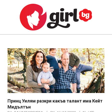
Skip
to
content
GIRL.BG
Primary
Navigation
Menu
Принц Уилям разкри какъв талант има Кейт
Мидълтън