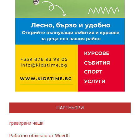
ПАРТНЬОРИ
гравирани чаши
Работно облекло от Wuerth