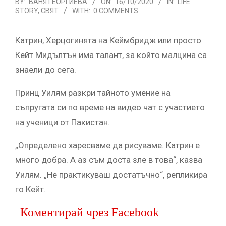
BY:
ВАНЯ ГЕОРГИЕВА
ON:
16/10/2020
IN:
LIFE
STORY
,
СВЯТ
WITH:
0 COMMENTS
Катрин, Херцогинята на Кеймбридж или просто
Кейт Мидълтън има талант, за който малцина са
знаели до сега.
Принц Уилям разкри тайното умение на
съпругата си по време на видео чат с участието
на ученици от Пакистан.
„Определено харесваме да рисуваме. Катрин е
много добра. А аз съм доста зле в това“, казва
Уилям. „Не практикуваш достатъчно“, репликира
го Кейт.
Коментирай чрез Facebook