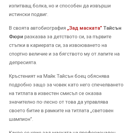
изпитващ болка, но и способен да извърши
истински подвиг.
В своята автобиография
„Зад маската”
Тайсън
Фюри
разказва за детството си, за първите
стъпки в кариерата си, за извоюването на
спортно величие и за бягството му от лапите на
депресията.
Кръстеният на Майк Тайсън боец обяснява
подробно защо за човек като него спечелването
на титлата в известен смисъл се оказва
значително по-лесно от това да управлява
своето битие в рамките на титлата „световен
шампион”.
Какво се крие зад маската на професионален