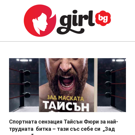
Skip
to
content
GIRL.BG
Primary
Navigation
Menu
Спортната сензация Тайсън Фюри за най-
трудната битка – тази със себе си „Зад