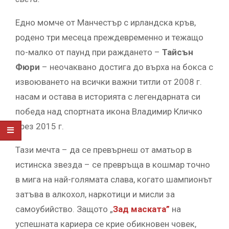
Едно момче от Манчестър с ирландска кръв,
родено три месеца преждевременно и тежащо
по-малко от паунд при раждането –
Тайсън
Фюри
– неочаквано достига до върха на бокса с
извоюването на всички важни титли от 2008 г.
насам и остава в историята с легендарната си
победа над спортната икона Владимир Кличко
през 2015 г.
Тази мечта – да се превърнеш от аматьор в
истинска звезда – се превръща в кошмар точно
в мига на най-голямата слава, когато шампионът
затъва в алкохол, наркотици и мисли за
самоубийство. Защото „
Зад маската”
на
успешната кариера се крие обикновен човек,