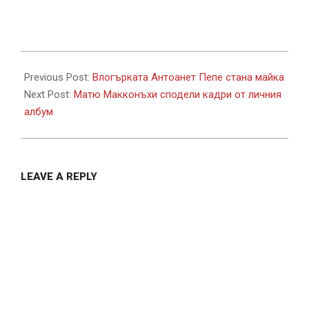
2020-
11-
Previous Post:
Влогърката Антоанет Пепе стана майка
05
Next Post:
Матю Макконъхи сподели кадри от личния
албум
LEAVE A REPLY