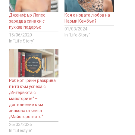
Дженифър Лопес
Коя е новата любов на
зарадва сина си с
Наоми Кембъл?
пухкав подарък
01/03/2024
15/06/2020
In "Life Story"
In "Life Story"
Робърт Грийн разкрива
пътя към успеха с
„Интервюта с
майсторите“ –
допълнение към
знаковата книга
„Майсторството“
26/03/2026
In "Lifestyle"