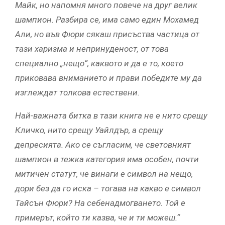
Майк, но напомня много повече на друг велик
шампион. Разбира се, има само един Мохамед
Али, но във Фюри сякаш присъства частица от
тази харизма и непринуденост, от това
специално „нещо“, каквото и да е то, което
приковава вниманието и прави победите му да
изглеждат толкова естествени.
Най-важната битка в тази книга не е нито срещу
Кличко, нито срещу Уайлдър, а срещу
депресията. Ако се съгласим, че световният
шампион в тежка категория има особен, почти
митичен статут, че винаги е символ на нещо,
дори без да го иска – тогава на какво е символ
Тайсън Фюри? На себенадмогването. Той е
примерът, който ти казва, че и ти можеш.“