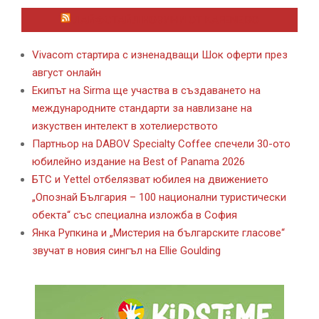
ЛАЙФСТАЙЛ НОВИНИ ОТ KAFENE.BG
Vivacom стартира с изненадващи Шок оферти през
август онлайн
Екипът на Sirma ще участва в създаването на
международните стандарти за навлизане на
изкуствен интелект в хотелиерството
Партньор на DABOV Specialty Coffee спечели 30-ото
юбилейно издание на Best of Panama 2026
БТС и Yettel отбелязват юбилея на движението
„Опознай България – 100 национални туристически
обекта“ със специална изложба в София
Янка Рупкина и „Мистерия на българските гласове“
звучат в новия сингъл на Ellie Goulding