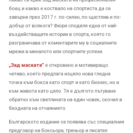
боец и какво е коствало на спортиста да се
завърне през 2017 г. по-силен, по-щастлив и по-
добър от всякога? Фюри споделя една от най-
въздействащите истории в спорта, която го
разграничава от коментарите му в социалните
мрежи в миналото или спортните успехи.
„Зад маската”
е откровено и мотивиращо
четиво, което предлага изцяло нова гледна
точка към бокса като спорт и като бизнес, но и
към живота като цяло. Тя е дългото пътуване
обратно към светлината на един човек, скочил в
бездната на отчаянието.
Българското издание се появява със специалния
предговор на боксьора, треньор и писател