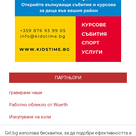
ПАРТНЬОРИ
гравирани чаши
Работно облекло от Wuerth
Изкупуване на коли
Girl.bg използва бисквитки, за да подобри ефективността и