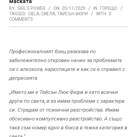
маската”
BY:
GIRL'S POWER
ON:
05/11/2020
IN:
ГОРЕЩО
TAGGED:
CIELA
,
СИЕЛА
,
ТАЙСЪН ФЮРИ
WITH:
0
COMMENTS
Професионалният боец разказва по
забележително откровен начин за проблемите
си с алкохола, наркотиците и как се е справил с
депресията.
„Името ми е Тайсън Люк Фюри и като всички
други по света, и аз имам проблеми с характера
си. Страдам от психични разстройства. Имам
обсесивно-компулсивно разстройство. А също
така съм номер едно в бокса в тежка категория в
света.“