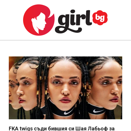
Skip
to
content
GIRL.BG
Primary
Navigation
Menu
FKA twigs съди бившия си Шая Лабьоф за