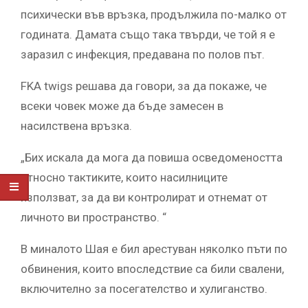
психически във връзка, продължила по-малко от
годината. Дамата също така твърди, че той я е
заразил с инфекция, предавана по полов път.
FKA twigs решава да говори, за да покаже, че
всеки човек може да бъде замесен в
насилствена връзка.
„Бих искала да мога да повиша осведомеността
относно тактиките, които насилниците
използват, за да ви контролират и отнемат от
личното ви пространство. “
В миналото Шая е бил арестуван няколко пъти по
обвинения, които впоследствие са били свалени,
включително за посегателство и хулиганство.