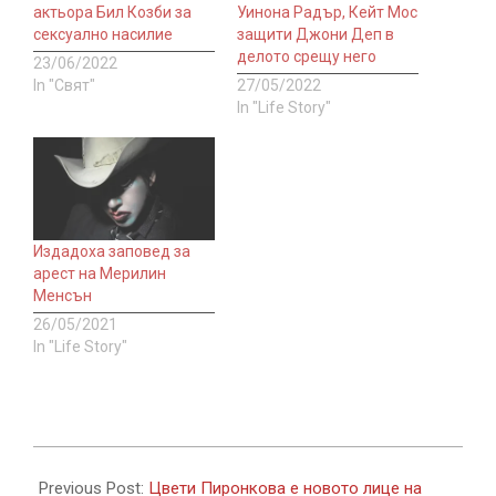
актьора Бил Козби за
Уинона Радър, Кейт Мос
сексуално насилие
защити Джони Деп в
делото срещу него
23/06/2022
In "Свят"
27/05/2022
In "Life Story"
Издадоха заповед за
арест на Мерилин
Менсън
26/05/2021
In "Life Story"
2020-
12-
Previous Post:
Цвети Пиронкова е новото лице на