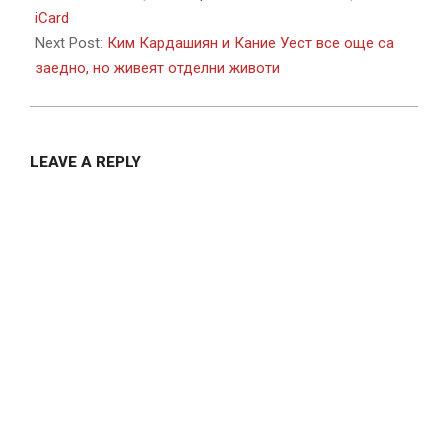
12
iCard
Next Post:
Ким Кардашиян и Кание Уест все още са
заедно, но живеят отделни животи
LEAVE A REPLY