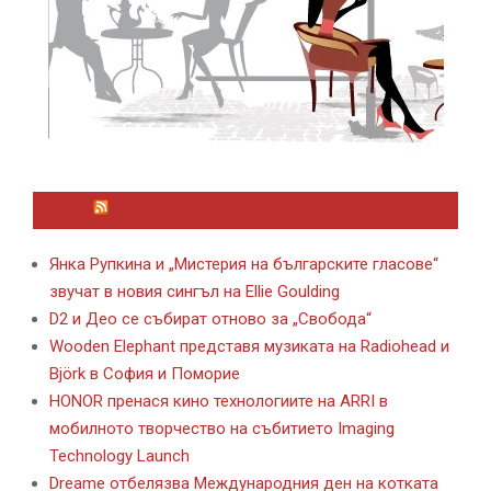
ЛАЙФСТАЙЛ НОВИНИ ОТ KAFENE.BG
Янка Рупкина и „Мистерия на българските гласове“
звучат в новия сингъл на Ellie Goulding
D2 и Део се събират отново за „Свобода“
Wooden Elephant представя музиката на Radiohead и
Björk в София и Поморие
HONOR пренася кино технологиите на ARRI в
мобилното творчество на събитието Imaging
Technology Launch
Dreame отбелязва Международния ден на котката