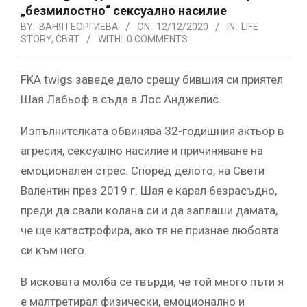
„безмилостно“ сексуално насилие
BY:
ВАНЯ ГЕОРГИЕВА
ON:
12/12/2020
IN:
LIFE
STORY
,
СВЯТ
WITH:
0 COMMENTS
FKA twigs заведе дело срещу бившия си приятел
Шая Лабьоф в съда в Лос Анджелис.
Изпълнителката обвинява 32-годишния актьор в
агресия, сексуално насилие и причиняване на
емоционален стрес. Според делото, на Свети
Валентин през 2019 г. Шая е карал безрасъдно,
преди да свали колана си и да заплаши дамата,
че ще катастрофира, ако тя не признае любовта
си към него.
В исковата молба се твърди, че той много пъти я
е малтретирал физически, емоционално и