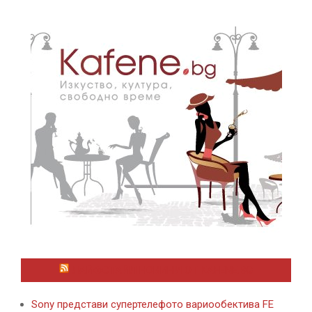
ЛАЙФСТАЙЛ НОВИНИ ОТ KAFENE.BG
Sony представи супертелефото вариообектива FE