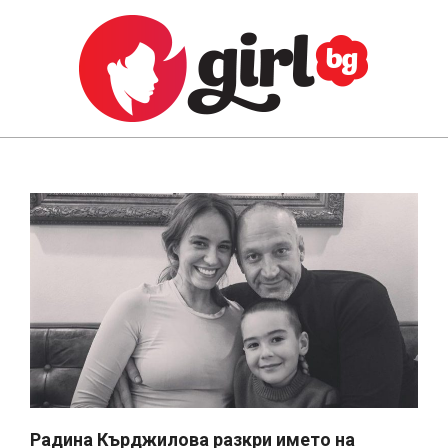
Skip
to
content
GIRL.BG
Primary
Navigation
Menu
Радина Кърджилова разкри името на