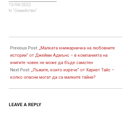
15/04/2022
In "Семейство"
2021-
03-
Previous Post:
„Малката книжарничка на любовните
15
истории“ от Джейми Адмънс – в компанията на
книгите човек не може да бъде самотен
Next Post:
„Лъжите, които изрече“ от Хариет Тайс –
колко опасни могат да са малките тайни?
LEAVE A REPLY