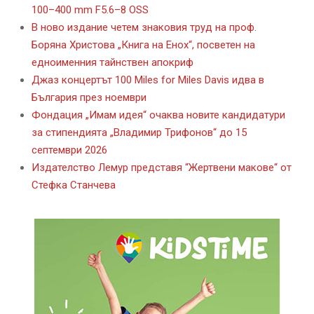
100–400 mm F5.6–8 OSS
В ново издание четем знаковия труд на проф.
Боряна Христова „Книга на Енох“, посветен на
едноименния тайнствен апокриф
Джаз концертът 100 Miles for Miles Davis идва в
България през ноември
Фондация „Имам идея“ очаква новите кандидатури
за стипендията „Владимир Трифонов“ до 15
септември 2026
Издателство Лемур представя “Жертвени макове“ от
Стефка Станчева