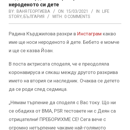
нероденото си дете
BY:
ВАНЯ ГЕОРГИЕВА
ON:
15/03/2021
IN:
LIFE
STORY
,
БЪЛГАРИЯ
WITH:
0 COMMENTS
Радина Кърджилова разкри в
Инстаграм
какво
име ще носи нероденото й дете. Бебето е момче
и ще се казва Йоан.
В поста актрисата споделя, че е преодоляла
коронавируса и сякаш между другото разкрива
името на втория си наследник. Очаква се детето
да се роди след седмица.
„Нямам търпение да споделя с Вас току. Що ни
се обадиха от ВМА, PSR тестовете ни с Деян са
отрицателни! ПРЕБОРИХМЕ СЕ! Сега вече с
огромно нетърпение чакаме най-голямото