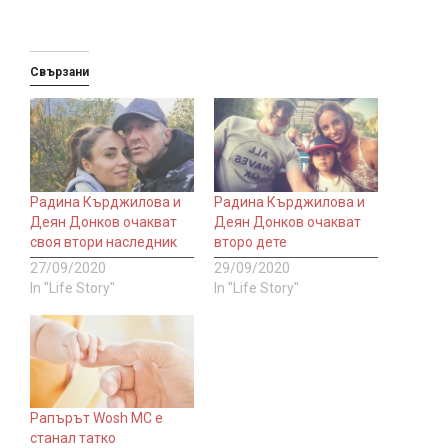
Свързани
Радина Кърджилова и
Радина Кърджилова и
Деян Донков очакват
Деян Донков очакват
своя втори наследник
второ дете
27/09/2020
29/09/2020
In "Life Story"
In "Life Story"
Рапърът Wosh MC е
станал татко