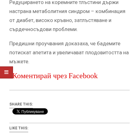
Редуцирането на коремните тлъстини държи
настрана метаболитния синдром – комбинация
от диабет, високо кръвно, затлъстяване и
сърдечносъдови проблеми.
Предишни проучвания доказаха, че бадемите
потискат апетита и увеличават плодовитостта на
мъжете.
Коментирай чрез Facebook
SHARE THIS:
LIKE THIS: