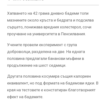
Хапването на 42 грама дневно бадеми топи
мазнините около кръста и бедрата и подсилва
сърцето, понижава вредния холестерол, сочи
проучване на университета в Пенсилвания.
Учените провели експеримент с група
доброволци, разделена на две. На едната
половина предлагали бананови мъфини в
продължение на шест седмици.
Другата половина косумира същия калориен
еквивалент, но под формата на бадемови ядки. В
края на тестовете е констатиран благотворният
ефект на бадемите.