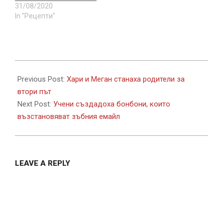
31/08/2020
In "Рецепти"
2021-
06-
Previous Post:
Хари и Меган станаха родители за
07
втори път
Next Post:
Учени създадоха бонбони, които
възстановяват зъбния емайл
LEAVE A REPLY