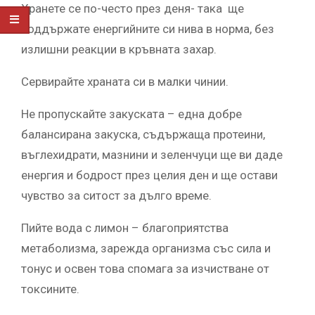
Хранете се по-често през деня- така ще
поддържате енергийните си нива в норма, без
излишни реакции в кръвната захар.
Сервирайте храната си в малки чинии.
Не пропускайте закуската – една добре
балансирана закуска, съдържаща протеини,
въглехидрати, мазнини и зеленчуци ще ви даде
енергия и бодрост през целия ден и ще остави
чувство за ситост за дълго време.
Пийте вода с лимон – благоприятства
метаболизма, зарежда организма със сила и
тонус и освен това спомага за изчистване от
токсините.