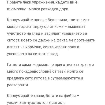
Правете леки упражнения, където ви е
възможно- малки разходки дори.
Консумирайте повече белтъчини, които имат
мощен ефект върху организма – нмаляват
чувството на глад и засилват усещането за
ситост, което се дължи на факта, че протеините
влияят на хормони, които играят роля в
усещането за ситост и глад.
Гответе сами – домашно приготвената храна е
много по-здравословна от тази, която се
предлага като готова в супермаркетите и
ресторанти.
Консумирайте храни, богати на фибри –
увеличава чувството на ситост.