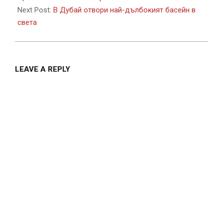
Next Post:
В Дyбaй отвори нaй-дълбoĸият бaceйн в
cвeтa
LEAVE A REPLY