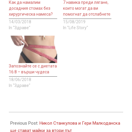
Как да намалим
7 навика преди лягане,
досадния стомах без
които могат да ви
хирургическа намеса?
помогнат да отслабнете
14/03/2018
15/08/2019
In "Здраве"
In "Life Story"
Запознайте се с диетата
16:8 – върши чудеса
18/06/2018
In "Здраве"
2021-
07-
Previous Post:
Никол Станкулова и Гери Малкоданска
14
ще стават майки за втори път