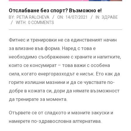
Отслабване без спорт? Възможно е!
BY:
PETIA RALCHEVA
ON:
14/07/2021
IN:
ЗДРАВЕ
WITH:
0 COMMENTS
Фитнес и тренировки не са единственият начин
за влизане във форма. Наред с това е
необходимо съображение с храните и напитките,
които се консумират – това важи с особена
сила, когато енергоразходът е нисък. Ето как да
горите излишни мазнини и да се чувствате по-
добре в кожата си, дори да нямате възможност
да тренирате за момента.
Отървете се от сладкото и мазните закуски и
намерете по-здравословна алтернатива.