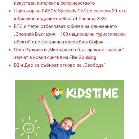
изкуствен интелект в хотелиерството
Партньор на DABOV Specialty Coffee спечели 30-ото
юбилейно издание на Best of Panama 2026
БТС и Yettel отбелязват юбилея на движението
„Опознай България – 100 национални туристически
обекта“ със специална изложба в София
Янка Рупкина и „Мистерия на българските гласове“
звучат в новия сингъл на Ellie Goulding
D2 и Део се събират отново за „Свобода“