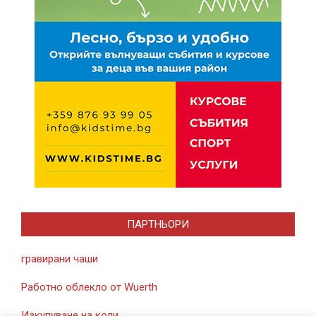
ПАРТНЬОРИ
гравирани чаши
Работно облекло от Wuerth
Изкупуване на коли