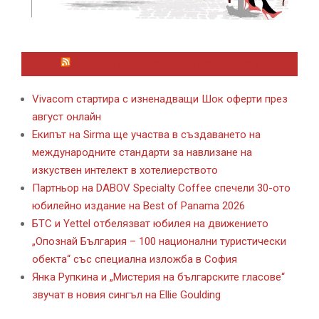
ЛАЙФСТАЙЛ НОВИНИ ОТ KAFENE.BG
Vivacom стартира с изненадващи Шок оферти през
август онлайн
Екипът на Sirma ще участва в създаването на
международните стандарти за навлизане на
изкуствен интелект в хотелиерството
Партньор на DABOV Specialty Coffee спечели 30-ото
юбилейно издание на Best of Panama 2026
БТС и Yettel отбелязват юбилея на движението
„Опознай България – 100 национални туристически
обекта“ със специална изложба в София
Янка Рупкина и „Мистерия на българските гласове“
звучат в новия сингъл на Ellie Goulding