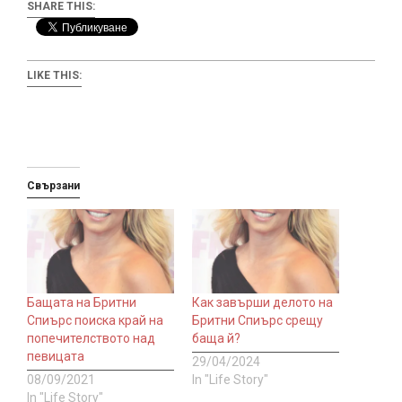
SHARE THIS:
LIKE THIS:
Свързани
Бащата на Бритни
Как завърши делото на
Спиърс поиска край на
Бритни Спиърс срещу
попечителството над
баща й?
певицата
29/04/2024
08/09/2021
In "Life Story"
In "Life Story"