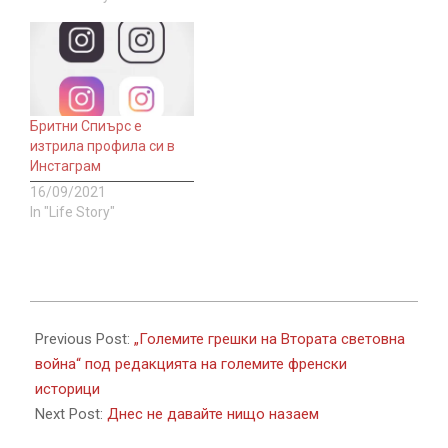
Бритни Спиърс e
изтрила профила си в
Инстаграм
16/09/2021
In "Life Story"
2021-
09-
Previous Post:
„Големите грешки на Втората световна
01
война“ под редакцията на големите френски
историци
Next Post:
Днес не давайте нищо назаем