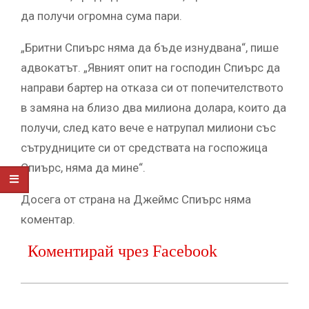
да получи огромна сума пари.
„Бритни Спиърс няма да бъде изнудвана“, пише
адвокатът. „Явният опит на господин Спиърс да
направи бартер на отказа си от попечителството
в замяна на близо два милиона долара, които да
получи, след като вече е натрупал милиони със
сътрудниците си от средствата на госпожица
Спиърс, няма да мине“.
Досега от страна на Джеймс Спиърс няма
коментар.
Коментирай чрез Facebook