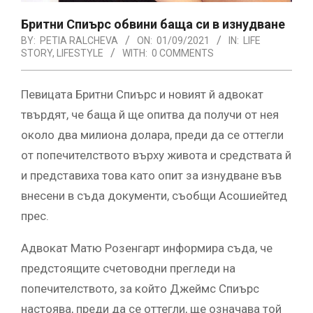
Бритни Спиърс обвини баща си в изнудване
BY:
PETIA RALCHEVA
ON:
01/09/2021
IN:
LIFE
STORY
,
LIFESTYLE
WITH:
0 COMMENTS
Певицата Бритни Спиърс и новият й адвокат
твърдят, че баща й ще опитва да получи от нея
около два милиона долара, преди да се оттегли
от попечителството върху живота и средствата й
и представиха това като опит за изнудване във
внесени в съда документи, съобщи Асошиейтед
прес.
Адвокат Матю Розенгарт информира съда, че
предстоящите счетоводни прегледи на
попечителството, за който Джеймс Спиърс
настоява, преди да се оттегли, ще означава той