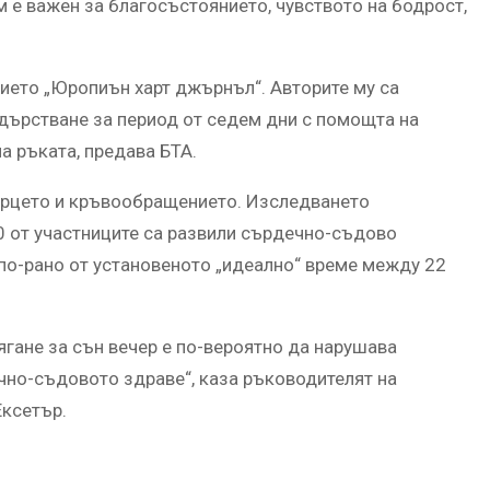
 е важен за благосъстоянието, чувството на бодрост,
нието „Юропиън харт джърнъл“. Авторите му са
одърстване за период от седем дни с помощта на
а ръката, предава БТА.
ърцето и кръвообращението. Изследването
0 от участниците са развили сърдечно-съдово
 по-рано от установеното „идеално“ време между 22
лягане за сън вечер е по-вероятно да нарушава
чно-съдовото здраве“, каза ръководителят на
Ексетър.