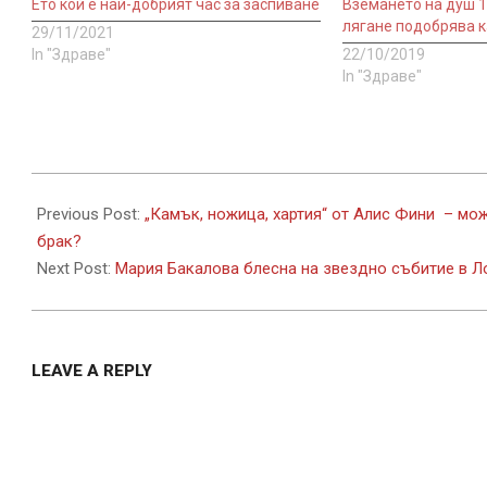
Ето кой е най-добрият час за заспиване
Вземането на душ 1
лягане подобрява к
29/11/2021
In "Здраве"
22/10/2019
In "Здраве"
2021-
11-
Previous Post:
„Камък, ножица, хартия“ от Алис Фини – мо
11
брак?
Next Post:
Мария Бакалова блесна на звездно събитие в 
LEAVE A REPLY