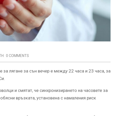
TH:
0 COMMENTS
 за лягане за сън вечер е между 22 часа и 23 часа, за
Си.
оволци и смятат, че синхронизирането на часовете за
 обясни връзката, установена с намаления риск