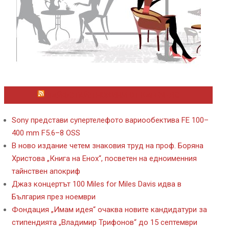
ЛАЙФСТАЙЛ НОВИНИ ОТ KAFENE.BG
Sony представи супертелефото вариообектива FE 100–
400 mm F5.6–8 OSS
В ново издание четем знаковия труд на проф. Боряна
Христова „Книга на Енох“, посветен на едноименния
тайнствен апокриф
Джаз концертът 100 Miles for Miles Davis идва в
България през ноември
Фондация „Имам идея“ очаква новите кандидатури за
стипендията „Владимир Трифонов“ до 15 септември