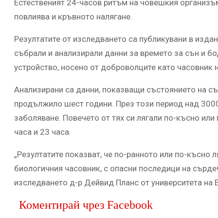
Естественият 24-часов ритъм на човешкия организъм
повлиява и кръвното налягане.
Резултатите от изследването са публикувани в изда
събрали и анализирали данни за времето за сън и б
устройство, носено от доброволците като часовник н
Анализирани са данни, показващи състоянието на с
продължило шест години. През този период над 300
заболяване. Повечето от тях си лягали по-късно или
часа и 23 часа.
„Резултатите показват, че по-ранното или по-късно 
биологичния часовник, с опасни последици на сърде
изследването д-р Дейвид Планс от университета на 
Коментирай чрез Facebook