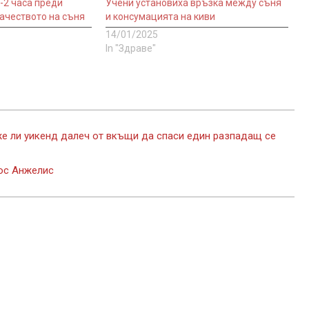
-2 часа преди
Учени установиха връзка между съня
ачеството на съня
и консумацията на киви
14/01/2025
In "Здраве"
же ли уикенд далеч от вкъщи да спаси един разпадащ се
Лос Анжелис