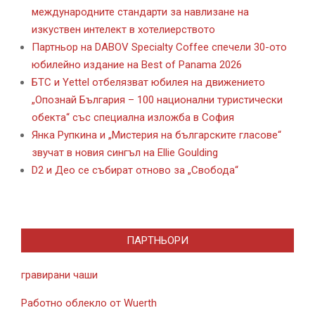
международните стандарти за навлизане на
изкуствен интелект в хотелиерството
Партньор на DABOV Specialty Coffee спечели 30-ото
юбилейно издание на Best of Panama 2026
БТС и Yettel отбелязват юбилея на движението
„Опознай България – 100 национални туристически
обекта“ със специална изложба в София
Янка Рупкина и „Мистерия на българските гласове“
звучат в новия сингъл на Ellie Goulding
D2 и Део се събират отново за „Свобода“
ПАРТНЬОРИ
гравирани чаши
Работно облекло от Wuerth