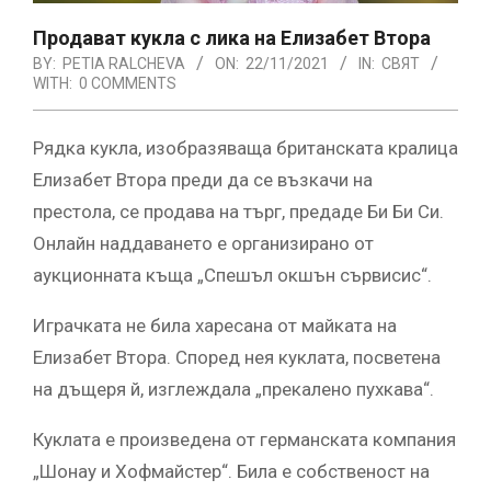
Продават кукла с лика на Елизабет Втора
BY:
PETIA RALCHEVA
ON:
22/11/2021
IN:
СВЯТ
WITH:
0 COMMENTS
Рядка кукла, изобразяваща британската кралица
Елизабет Втора преди да се възкачи на
престола, се продава на търг, предаде Би Би Си.
Онлайн наддаването е организирано от
аукционната къща „Спешъл окшън сървисис“.
Играчката не била харесана от майката на
Елизабет Втора. Според нея куклата, посветена
на дъщеря й, изглеждала „прекалено пухкава“.
Куклата е произведена от германската компания
„Шонау и Хофмайстер“. Била е собственост на