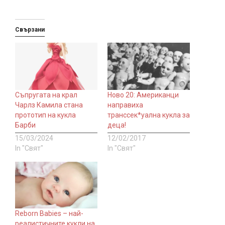
Свързани
Съпругата на крал
Ново 20: Американци
Чарлз Камила стана
направиха
прототип на кукла
транссек*уална кукла за
Барби
деца!
15/03/2024
12/02/2017
In "Свят"
In "Свят"
Reborn Babies – най-
реалистичните кукли на