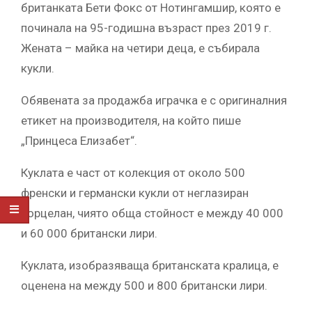
британката Бети Фокс от Нотингамшир, която е
починала на 95-годишна възраст през 2019 г.
Жената – майка на четири деца, е събирала
кукли.
Обявената за продажба играчка е с оригиналния
етикет на производителя, на който пише
„Принцеса Елизабет“.
Куклата е част от колекция от около 500
френски и германски кукли от неглазиран
порцелан, чиято обща стойност е между 40 000
и 60 000 британски лири.
Куклата, изобразяваща британската кралица, е
оценена на между 500 и 800 британски лири.