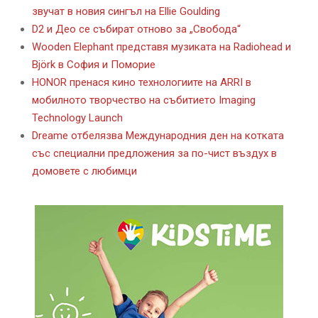
звучат в новия сингъл на Ellie Goulding
D2 и Део се събират отново за „Свобода“
Wooden Elephant представя музиката на Radiohead и
Björk в София и Поморие
HONOR пренася кино технологиите на ARRI в
мобилното творчество на събитието Imaging
Technology Launch
Dreame отбелязва Международния ден на котката
със специални предложения за по-чист въздух в
домовете с любимци