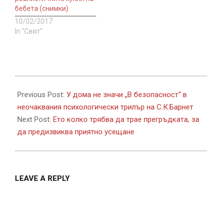
бебета (снимки)
10/02/2017
In "Свят"
2021-
11-
Previous Post:
У дома не значи „В безопасност“ в
22
неочаквания психологически трилър на С.К.Барнет
Next Post:
Ето колко трябва да трае прегръдката, за
да предизвиква приятно усещане
LEAVE A REPLY