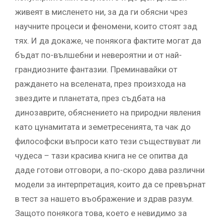
живеят в мисленето ни, за да ги обясни чрез
научните процеси и феномени, които стоят зад
тях. И да докаже, че понякога фактите могат да
бъдат по-вълшебни и невероятни и от най-
грандиозните фантазии. Преминавайки от
раждането на вселената, през произхода на
звездите и планетата, през съдбата на
динозаврите, обяснението на природни явления
като цунамитата и земетресенията, та чак до
философски въпроси като тези съществуват ли
чудеса – тази красива книга не се опитва да
даде готови отговори, а по-скоро дава различни
модели за интерпретация, които да се превърнат
в тест за нашето въображение и здрав разум.
Защото понякога това, което е невидимо за