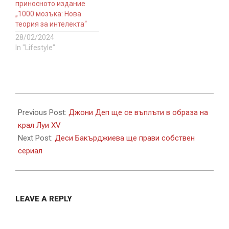
приносното издание
„1000 мозъка: Нова
теория за интелекта“
28/02/2024
In "Lifestyle"
2022-
01-
Previous Post:
Джони Деп ще се въплъти в образа на
25
крал Луи XV
Next Post:
Деси Бакърджиева ще прави собствен
сериал
LEAVE A REPLY