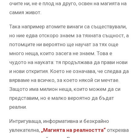
очите ни, не е плод на друго, освен на магията на
самия живот.
Така например атомите винаги са съществували,
но ние едва отскоро знаем за тяхната същност, а
потомците ни вероятно ще научат за тях още
много неща, които засега не знаем. Това е
чудото на науката: тя продължава да прави нови
и нови открития. Което не означава, че следва да
вярваме на всичко, за което някой си мечтае.
Защото има милион неща, които можем да си
представим, но е малко вероятно да бъдат
реални.
Интригуваща, информативна и безкрайно
увлекателна,
„Магията на реалността“
открехва