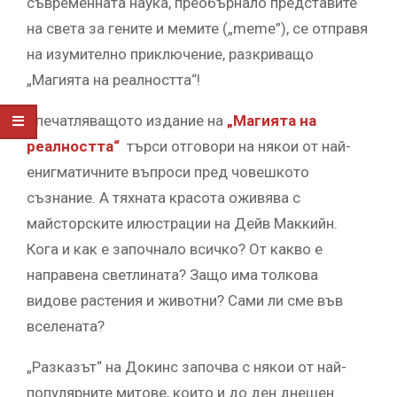
съвременната наука, преобърнало представите
на света за гените и мемите („meme”), се отправя
на изумително приключение, разкриващо
„Магията на реалността“!
Впечатляващото издание на
„Магията на
реалността“
търси отговори на някои от най-
енигматичните въпроси пред човешкото
съзнание. А тяхната красота оживява с
майсторските илюстрации на Дейв Маккийн.
Кога и как е започнало всичко? От какво е
направена светлината? Защо има толкова
видове растения и животни? Сами ли сме във
вселената?
„Разказът“ на Докинс започва с някои от най-
популярните митове, които и до ден днешен