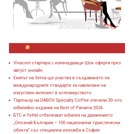
ЛАЙФСТАЙЛ НОВИНИ ОТ KAFENE.BG
Vivacom стартира с изненадващи Шок оферти през
август онлайн
Екипът на Sirma ще участва в създаването на
международните стандарти за навлизане на
изкуствен интелект в хотелиерството
Партньор на DABOV Specialty Coffee спечели 30-ото
юбилейно издание на Best of Panama 2026
БТС и Yettel отбелязват юбилея на движението
„Опознай България – 100 национални туристически
обекта“ със специална изложба в София