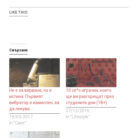
LIKE THIS:
Свързани
Не е за вярване, но е
10 се*с играчки, които
истина: Първият
ще ви разгорещят през
вибратор е измислен, за
студените дни (18+)
да лекува…
27/12/2016
19/03/2017
In "Lifestyle"
In "Свят"