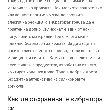
Трябва да обърнете специално внимание на
материала на продукта. Най-малкото защото вие
или вашият партньор може да проявите
алергична реакция, а вибраторът трябва да е
приятен на допир. Силиконът е един от най-
популярните материали. Той е много мек и
напълно безопасен за кожата. За да защитят
своите клиенти, много производители използват
медицински силикон. Каучукът тип желе е мек и
леко гъвкав, а продуктите, изработени от него,
имитират човешка кожа. Това е добра и доста
бюджетна алтернатива на силиконовите
артикули.
Как да съхранявате вибратора
си