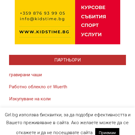
ПАРТНЬОРИ
гравирани чаши
Работно облекло от Wuerth
Изкупуване на коли
Girl.bg използва бисквитки, за да подобри ефективността и
Вашето преживяване в сайта. Ако желаете можете да се
откажете и да не посещавате сайта.
Приемам
Designed using
Magazine News Byte
. Powered by
WordPress
.