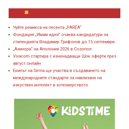
ЛАЙФСТАЙЛ НОВИНИ ОТ KAFENE.BG
Чуйте ремикса на песента „PARÉA“
Фондация „Имам идея“ очаква кандидатури за
стипендията Владимир Трифонов до 15 септември
„Ахинора“ на Аполония 2026 в Созопол
Vivacom стартира с изненадващи Шок оферти през
август онлайн
Екипът на Sirma ще участва в създаването на
международните стандарти за навлизане на
изкуствен интелект в хотелиерството