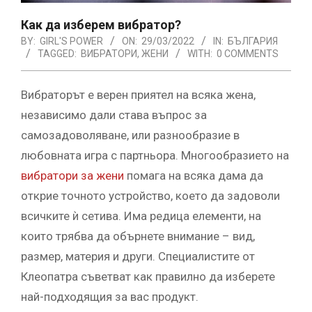
Как да изберем вибратор?
BY:
GIRL'S POWER
ON:
29/03/2022
IN:
БЪЛГАРИЯ
TAGGED:
ВИБРАТОРИ
,
ЖЕНИ
WITH:
0 COMMENTS
Вибраторът е верен приятел на всяка жена,
независимо дали става въпрос за
самозадоволяване, или разнообразие в
любовната игра с партньора. Многообразието на
вибратори за жени
помага на всяка дама да
открие точното устройство, което да задоволи
всичките ѝ сетива. Има редица елементи, на
които трябва да обърнете внимание – вид,
размер, материя и други. Специалистите от
Клеопатра съветват как правилно да изберете
най-подходящия за вас продукт.