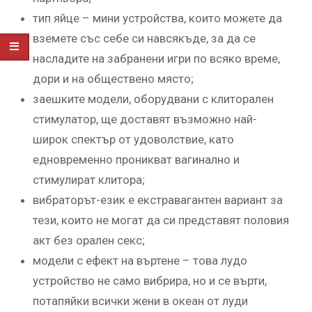
тип яйце – мини устройства, които можете да
вземете със себе си навсякъде, за да се
насладите на забранени игри по всяко време,
дори и на обществено място;
заешките модели, оборудвани с клиторален
стимулатор, ще доставят възможно най-
широк спектър от удоволствие, като
едновременно проникват вагинално и
стимулират клитора;
вибраторът-език е екстравагантен вариант за
тези, които не могат да си представят половия
акт без орален секс;
модели с ефект на въртене – това лудо
устройство не само вибрира, но и се върти,
потапяйки всички жени в океан от луди