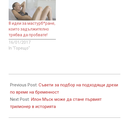
8 идеи за мастурб*ране,
които задължително
трябва да пробвате!
16/01/2017
In "Горещо"
2022-
03-
Previous Post:
Съвети за подбор на подходящи дрехи
29
по време на бременност
Next Post:
Илон Мъск може да стане първият
трилионер в историята