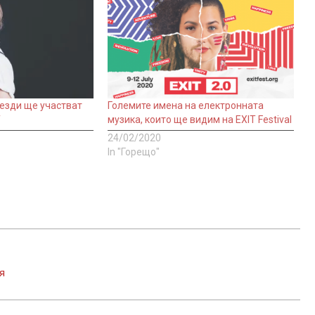
везди ще участват
Големите имена на електронната
T
музика, които ще видим на EXIT Festival
24/02/2020
In "Горещо"
я