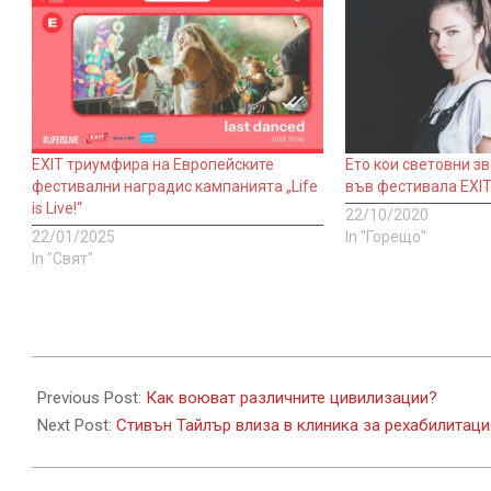
EXIT триумфира на Европейските
Ето кои световни з
фестивални наградис кампанията „Life
във фестивала EXI
is Live!“
22/10/2020
22/01/2025
In "Горещо"
In "Свят"
2022-
05-
Previous Post:
Как воюват различните цивилизации?
25
Next Post:
Стивън Тайлър влиза в клиника за рехабилитаци