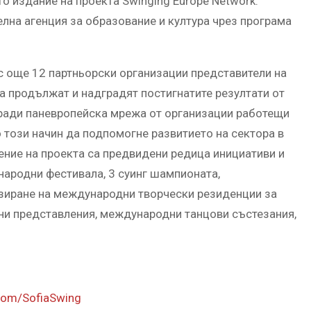
о издание на проекта Swinging Europe Network.
лна агенция за образование и култура чрез програма
с още 12 партньорски организации представители на
а продължат и надградят постигнатите резултати от
гради паневропейска мрежа от организации работещи
по този начин да подпомогне развитието на сектора в
ение на проекта са предвидени редица инициативи и
народни фестивала, 3 суинг шампионата,
изиране на международни творчески резиденции за
тни представления, международни танцови състезания,
com/SofiaSwing