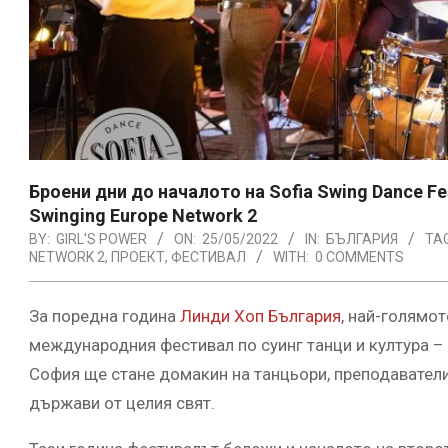
Броени дни до началото на Sofia Swing Dance Fe
Swinging Europe Network 2
BY:
GIRL'S POWER
ON:
25/05/2022
IN:
БЪЛГАРИЯ
TA
NETWORK 2
,
ПРОЕКТ
,
ФЕСТИВАЛ
WITH:
0 COMMENTS
За поредна година
Линди Хоп България
, най-голямот
международния фестивал по суинг танци и култура – S
София ще стане домакин на танцьори, преподаватели,
държави от целия свят.