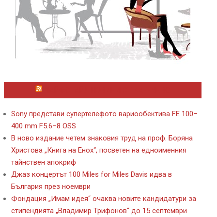
ЛАЙФСТАЙЛ НОВИНИ ОТ KAFENE.BG
Sony представи супертелефото вариообектива FE 100–
400 mm F5.6–8 OSS
В ново издание четем знаковия труд на проф. Боряна
Христова „Книга на Енох“, посветен на едноименния
тайнствен апокриф
Джаз концертът 100 Miles for Miles Davis идва в
България през ноември
Фондация „Имам идея“ очаква новите кандидатури за
стипендията „Владимир Трифонов“ до 15 септември