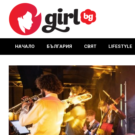
Skip
to
content
GIRL.BG
НАЧАЛО
БЪЛГАРИЯ
СВЯТ
LIFESTYLE
Primary
Navigation
Menu