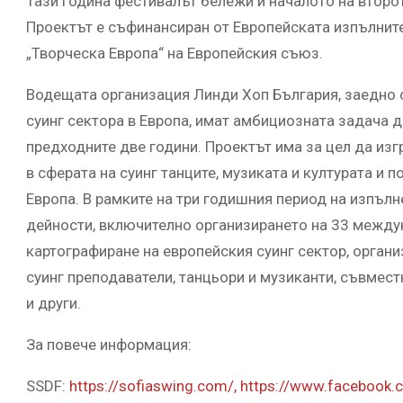
Тази година фестивалът бележи и началото на второт
Проектът е съфинансиран от Европейската изпълните
„Творческа Европа“ на Европейския съюз.
Водещата организация Линди Хоп България, заедно 
суинг сектора в Европа, имат амбициозната задача д
предходните две години. Проектът има за цел да из
в сферата на суинг танците, музиката и културата и 
Европа. В рамките на три годишния период на изпълн
дейности, включително организирането на 33 между
картографиране на европейския суинг сектор, орган
суинг преподаватели, танцьори и музиканти, съвмес
и други.
За повече информация:
SSDF:
https://sofiaswing.com/,
https://www.facebook.