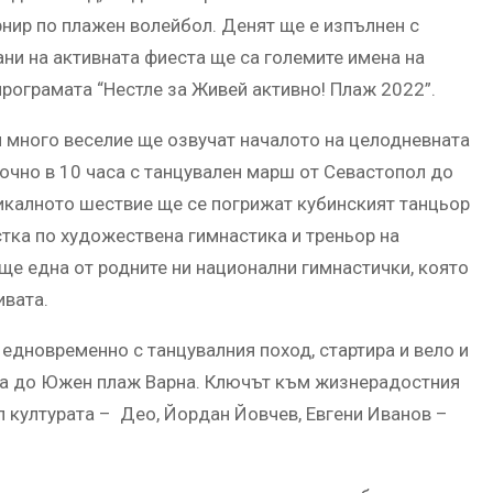
рнир по плажен волейбол. Денят ще е изпълнен с
ани на активната фиеста ще са големите имена на
 програмата “Нестле за Живей активно! Плаж 2022”.
и много веселие ще озвучат началото на целодневната
точно в 10 часа с танцувален марш от Севастопол до
икалното шествие ще се погрижат кубинският танцьор
тка по художествена гимнастика и треньор на
е една от родните ни национални гимнастички, която
ивата.
 едновременно с танцувалния поход, стартира и вело и
на до Южен плаж Варна. Ключът към жизнерадостния
 културата – Део, Йордан Йовчев, Евгени Иванов –