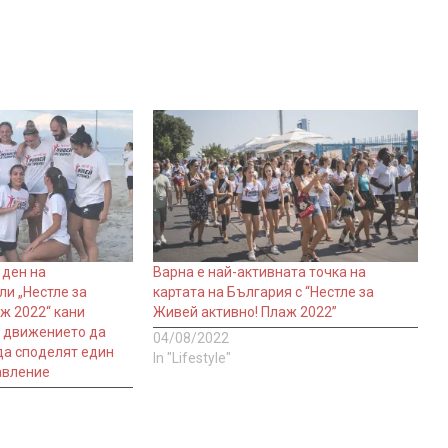
ден на
Варна е най-активната точка на
ли „Нестле за
картата на България с “Нестле за
ж 2022“ кани
Живей активно! Плаж 2022”
а движението да
04/08/2022
да споделят един
In "Lifestyle"
авление