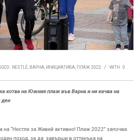
GGED:
NESTLÉ
,
ВАРНА
,
ИНИЦИАТИВА
,
ПЛАЖ 2022
WITH:
0
ка котва на Южния плаж във Варна и ни качва на
 ден
а на “Нестле за Живей активно! Плаж 2022” започва
ходен поход, за да завърши в оттенъка на