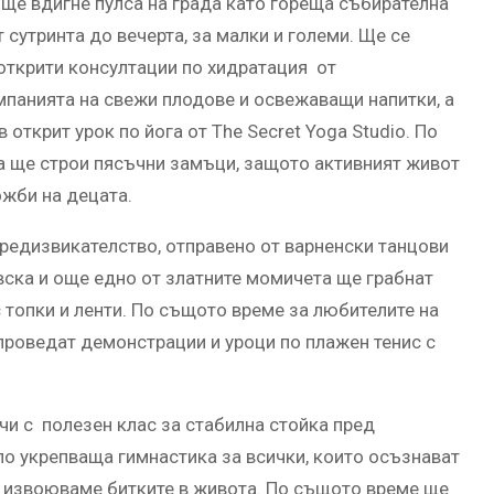
ще вдигне пулса на града като гореща събирателна
 сутринта до вечерта, за малки и големи. Ще се
открити консултации по хидратация от
мпанията на свежи плодове и освежаващи напитки, а
открит урок по йога от The Secret Yoga Studio. По
ра ще строи пясъчни замъци, защото активният живот
ожби на децата.
редизвикателство, отправено от варненски танцови
евска и още едно от златните момичета ще грабнат
 топки и ленти. По същото време за любителите на
 проведат демонстрации и уроци по плажен тенис с
чи с полезен клас за стабилна стойка пред
о укрепваща гимнастика за всички, които осъзнават
а извоюваме битките в живота. По същото време ще