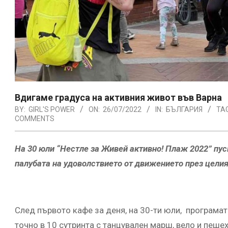
Вдигаме градуса на активния живот във Варна
BY:
GIRL'S POWER
ON:
26/07/2022
IN:
БЪЛГАРИЯ
TA
COMMENTS
На 30 юли “Нестле за Живей активно! Плаж 2022” пус
палубата на удоволствието от движението през целия
След първото кафе за деня, на 30-ти юли, програмат
точно в 10 сутринта с танцувален марш, вело и пеше