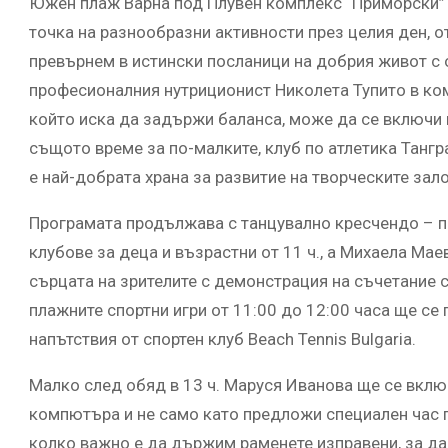
Южен плаж Варна под Плувен комплекс “Приморски” 
точка на разнообразни активности през целия ден, от
превърнем в истински посланици на добрия живот с 
професионалния нутриционист Николета Тупито в ко
който иска да задържи баланса, може да се включи в 
същото време за по-малките, клуб по атлетика Танг
е най-добрата храна за развитие на творческите зал
Програмата продължава с танцувално кресчендо – п
клубове за деца и възрастни от 11 ч., а Михаела Ма
сърцата на зрителите с демонстрация на съчетание с
плажните спортни игри от 11:00 до 12:00 часа ще се
напътствия от спортен клуб Beach Tennis Bulgaria.
Малко след обяд в 13 ч. Маруся Иванова ще се вклю
компютъра и не само като предложи специален час п
колко важно е да държим раменете изправени, за д