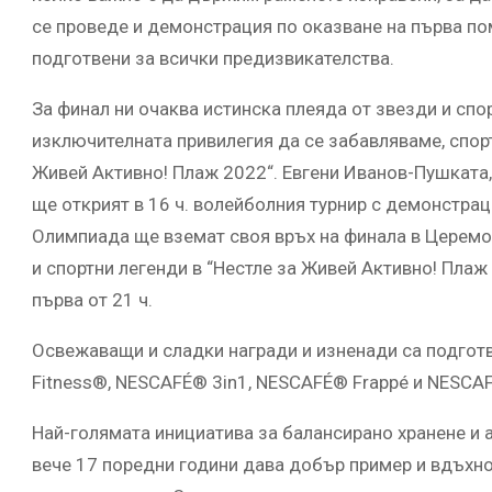
се проведе и демонстрация по оказване на първа п
подготвени за всички предизвикателства.
За финал ни очаква истинска плеяда от звезди и спор
изключителната привилегия да се забавляваме, спорт
Живей Активно! Плаж 2022“. Евгени Иванов-Пушката,
ще открият в 16 ч. волейболния турнир с демонстрац
Олимпиада ще вземат своя връх на финала в Церемон
и спортни легенди в “Нестле за Живей Активно! Пла
първа от 21 ч.
Освежаващи и сладки награди и изненади са подгот
Fitness®, NESCAFÉ® 3in1, NESCAFÉ® Frappé и NESCA
Най-голямата инициатива за балансирано хранене и а
вече 17 поредни години дава добър пример и вдъхн