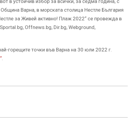
от в устойчив избор за всички, за седма година, с
 Община Варна, в морската столица Нестле България
Нестле за Живей активно! Плаж 2022“ се провежда в
Sportal.bg, Offnews.bg, Dir.bg, Webground,
ай-горещите точки във Варна на 30 юли 2022 г.
“
.