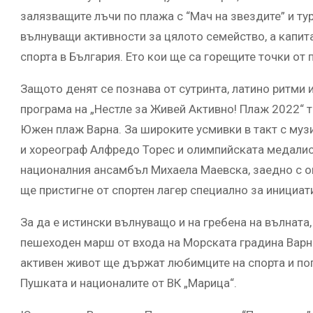
залязващите лъчи по плажа с “Мач на звездите” и ту
вълнуващи активности за цялото семейство, а капит
спорта в България. Ето кои ще са горещите точки от
Защото денят се познава от сутринта, латино ритми 
програма на „Нестле за Живей Активно! Плаж 2022“ 
Южен плаж Варна. За широките усмивки в такт с муз
и хореограф Алфредо Торес и олимпийската медалис
националния ансамбъл Михаела Маевска, заедно с ощ
ще пристигне от спортен лагер специално за инициат
За да е истински вълнуващо и на гребена на вълната,
пешеходен марш от входа на Морската градина Вар
активен живот ще държат любимците на спорта и поп
Пушката и националите от ВК „Марица“.