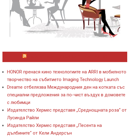
ЛАЙФСТАЙЛ НОВИНИ ОТ KAFENE.BG
HONOR пренася кино технологиите на ARRI в мобилното
творчество на събитието Imaging Technology Launch
Dreame отбелязва Международния ден на котката със
специални предложения за по-чист въздух в домовете
с любимци
Издателство Хермес представя „Среднощната роза“ от
Лусинда Райли
Издателство Хермес представя „Песента на
дълбините“ от Кели Андерсън