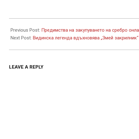
2022-
07-
Previous Post:
Предимства на закупуването на сребро онл
26
Next Post:
Видинска легенда вдъхновява „Змей закрилник“
LEAVE A REPLY