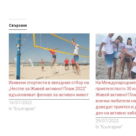
Свързани
Изявени спортисти в звездния отбор на
На Международния 
„Нестле за Живей активно! Плаж 2022“
приятелството 30 ю
вдъхновяват фенове за активен живот
Живей активно! Пла
всички любители н
16/07/2022
доведат приятел и 
In "България"
ден на активно заб
29/07/2022
In "България"