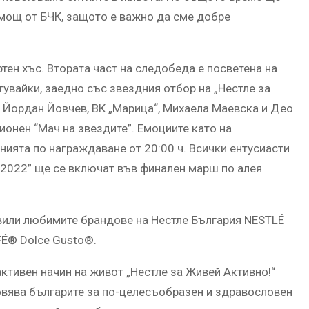
омощ от БЧК, защото е важно да сме добре
тен хъс. Втората част на следобеда е посветена на
увайки, заедно със звездния отбор на „Нестле за
 Йордан Йовчев, ВК „Марица“, Михаела Маевска и Део
ионен “Мач на звездите”. Емоциите като на
ията по награждаване от 20:00 ч. Всички ентусиасти
ж 2022” ще се включат във финален марш по алея
вили любимите брандове на Нестле България NESTLÉ
FÉ® Dolce Gusto®.
ктивен начин на живот „Нестле за Живей Активно!“
овява българите за по-целесъобразен и здравословен