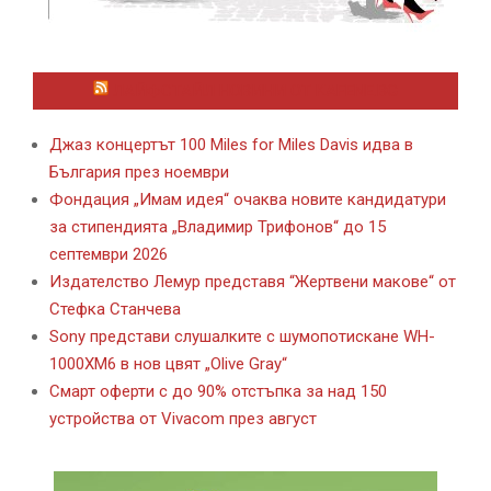
ЛАЙФСТАЙЛ НОВИНИ ОТ KAFENE.BG
Джаз концертът 100 Miles for Miles Davis идва в
България през ноември
Фондация „Имам идея“ очаква новите кандидатури
за стипендията „Владимир Трифонов“ до 15
септември 2026
Издателство Лемур представя “Жертвени макове“ от
Стефка Станчева
Sony представи слушалките с шумопотискане WH-
1000XM6 в нов цвят „Olive Gray“
Смарт оферти с до 90% отстъпка за над 150
устройства от Vivacom през август