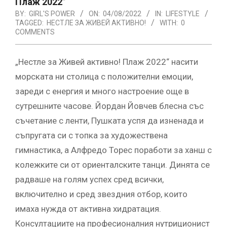
Плаж 2022”
BY:
GIRL'S POWER
ON:
04/08/2022
IN:
LIFESTYLE
TAGGED:
НЕСТЛЕ ЗА ЖИВЕЙ АКТИВНО!
WITH:
0
COMMENTS
„Нестле за Живей активно! Плаж 2022“ насити
морската ни столица с положителни емоции,
зареди с енергия и много настроение още в
сутрешните часове. Йордан Йовчев блесна със
съчетание с ленти, Пушката успя да изненада и
съпругата си с топка за художествена
гимнастика, а Алфредо Торес поработи за ханш с
колежките си от ориенталските танци. Динята се
радваше на голям успех сред всички,
включително и сред звездния отбор, които
имаха нужда от активна хидратация.
Консултациите на професионалния нутриционист