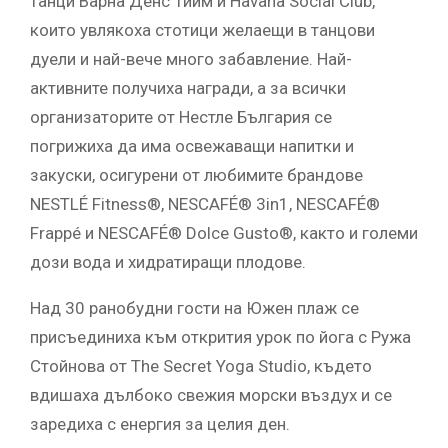
танци Варна Денс Тийм и Havana Social Club,
които увлякоха стотици желаещи в танцови
дуели и най-вече много забавление. Най-
активните получиха награди, а за всички
организаторите от Нестле България се
погрижиха да има освежаващи напитки и
закуски, осигурени от любимите брандове
NESTLÉ Fitness®, NESCAFÉ® 3in1, NESCAFÉ®
Frappé и NESCAFÉ® Dolce Gusto®, както и големи
дози вода и хидратиращи плодове.
Над 30 ранобудни гости на Южен плаж се
присъединиха към открития урок по йога с Ружа
Стойнова от The Secret Yoga Studio, където
вдишаха дълбоко свежия морски въздух и се
заредиха с енергия за целия ден.