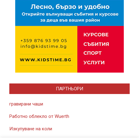
ПАРТНЬОРИ
гравирани чаши
Работно облекло от Wuerth
Изкупуване на коли