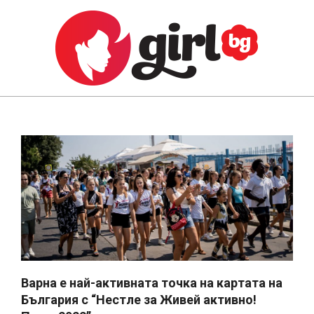
Skip
to
content
GIRL.BG
Primary
Navigation
Menu
Варна е най-активната точка на картата на
България с “Нестле за Живей активно!