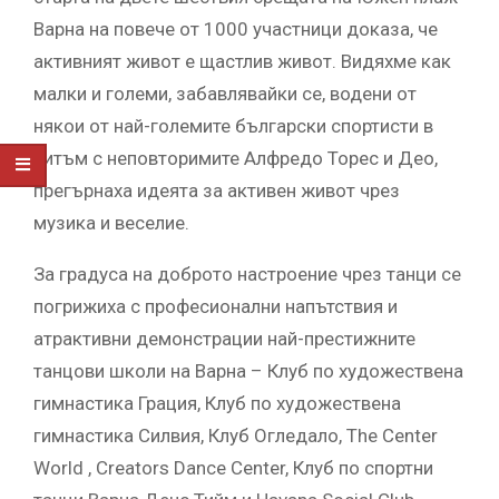
Варна на повече от 1000 участници доказа, че
активният живот е щастлив живот. Видяхме как
малки и големи, забавлявайки се, водени от
някои от най-големите български спортисти в
ритъм с неповторимите Алфредо Торес и Део,
прегърнаха идеята за активен живот чрез
музика и веселие.
За градуса на доброто настроение чрез танци се
погрижиха с професионални напътствия и
атрактивни демонстрации най-престижните
танцови школи на Варна – Клуб по художествена
гимнастика Грация, Клуб по художествена
гимнастика Силвия, Клуб Огледало, The Center
World , Creators Dance Center, Клуб по спортни