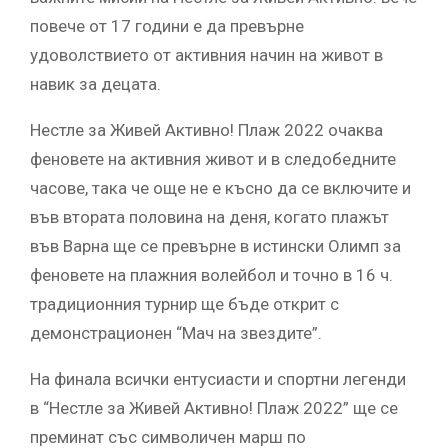
повече от 17 години е да превърне
удоволствието от активния начин на живот в
навик за децата.
Нестле за Живей Активно! Плаж 2022 очаква
феновете на активния живот и в следобедните
часове, така че още не е късно да се включите и
във втората половина на деня, когато плажът
във Варна ще се превърне в истински Олимп за
феновете на плажния волейбол и точно в 16 ч.
традиционния турнир ще бъде открит с
демонстрационен “Мач на звездите”.
На финала всички ентусиасти и спортни легенди
в “Нестле за Живей Активно! Плаж 2022” ще се
преминат със символичен марш по