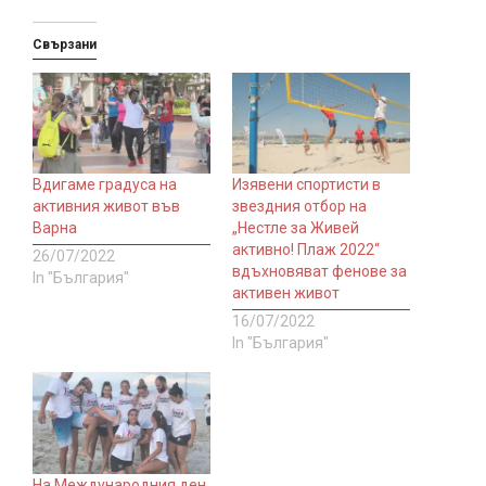
Свързани
Вдигаме градуса на
Изявени спортисти в
активния живот във
звездния отбор на
Варна
„Нестле за Живей
активно! Плаж 2022“
26/07/2022
вдъхновяват фенове за
In "България"
активен живот
16/07/2022
In "България"
На Международния ден