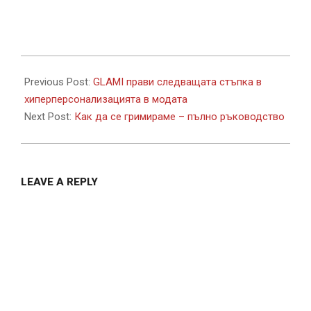
2022-
08-
Previous Post:
GLAMI прави следващата стъпка в
09
хиперперсонализацията в модата
Next Post:
Как да се гримираме – пълно ръководство
LEAVE A REPLY