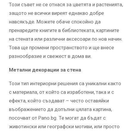
Този съвет не се отнася за цветята и растенията,
защото не всички виреят еднакво добре
навсякъде. Можете обаче спокойно да
пренаредите книгите в библиотеката, картините
на стената или различни аксесоари по нов начин.
Това ще промени пространството и ще внесе
разнообразие и свежест в дома ви.
Метални декорации за стена
Този тип интериорни решения са уникални както
с материала, от който са изработени, така и с
ефекта, който създават – често оставяйки
въображението да допълни цялата картина,
посочват от Pano.bg. Те могат да бъдат с
животински или географски мотиви, или просто