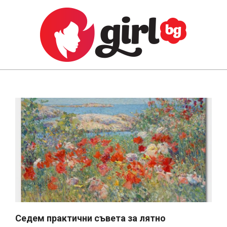
Skip
to
content
GIRL.BG
Primary
Navigation
Menu
Седем практични съвета за лятно