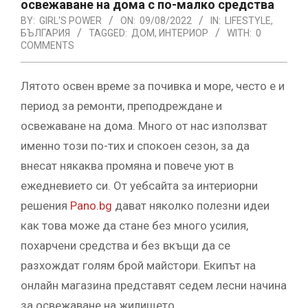
освежаване на дома с по-малко средства
BY:
GIRL'S POWER
ON:
09/08/2022
IN:
LIFESTYLE
,
БЪЛГАРИЯ
TAGGED:
ДОМ
,
ИНТЕРИОР
WITH:
0
COMMENTS
Лятото освен време за почивка и море, често е и
период за ремонти, преподреждане и
освежаване на дома. Много от нас използват
именно този по-тих и спокоен сезон, за да
внесат някаква промяна и повече уют в
ежедневието си. От уебсайта за интериорни
решения
Pano.bg
дават няколко полезни идеи
как това може да стане без много усилия,
похарчени средства и без вкъщи да се
разхождат голям брой майстори. Екипът на
онлайн магазина представят седем лесни начина
за освежаване на жилището.