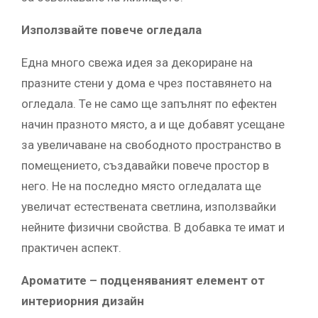
Използвайте повече огледала
Една много свежа идея за декориране на
празните стени у дома е чрез поставянето на
огледала. Те не само ще запълнят по ефектен
начин празното място, а и ще добавят усещане
за увеличаване на свободното пространство в
помещението, създавайки повече простор в
него. Не на последно място огледалата ще
увеличат естествената светлина, използвайки
нейните физични свойства. В добавка те имат и
практичен аспект.
Ароматите – подценяваният елемент от
интериорния дизайн