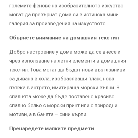
големите фенове на изобразителното изкуство
могат да превърнат дома си в истинска мини
галерия за произведения на изкуството.
Обърнете внимание на домашния текстил
Добро настроение у дома може да се внесе и
чрез използване на летни елементи в домашния
текстил. Това могат да бъдат нови възглавници
за дивана в хола, изобразяващи плаж, нова
пътека в антрето, имитираща морски вълни. В
спалнята може да бъде поставено красиво
спално бельо с морски принт или с природни
мотиви, а в банята – сини кърпи.
Пренаредете малките предмети