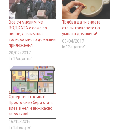
Все си мислим, че
Трябва да ги знаете –
ВОДКАТА е само за
ето ги триковете на
пиене, а тя имала
умната домакиня!
толкова много домашни
03/04/2017
приложения…
In "Рецепти"
20/02/2017
In "Рецепти"
Супер тест с къща!
Просто си избери стая,
влез в нея и виж какво
те очаква!
16/12/2016
In "Lifestyle"