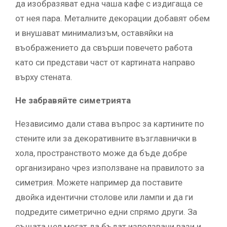
да изобразяват една чаша кафе с издигаща се
от нея пара. Металните декорации добавят обем
и внушават минимализъм, оставяйки на
въображението да свърши повечето работа
като си представи част от картината направо
върху стената.
Не забравяйте симетрията
Независимо дали става въпрос за картините по
стените или за декоративните възглавнички в
хола, пространството може да бъде добре
организирано чрез използване на правилото за
симетрия. Можете например да поставите
двойка идентични столове или лампи и да ги
подредите симетрично едни спрямо други. За
същата цел могат да бъдат използвани вази и