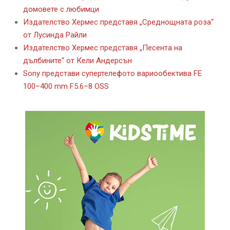
домовете с любимци
Издателство Хермес представя „Среднощната роза“
от Лусинда Райли
Издателство Хермес представя „Песента на
дълбините“ от Кели Андерсън
Sony представи супертелефото вариообектива FE
100–400 mm F5.6–8 OSS