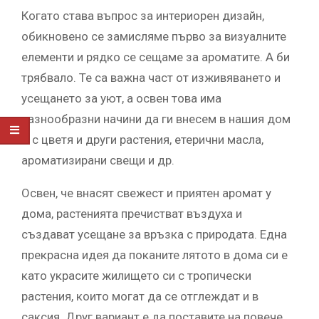
Когато става въпрос за интериорен дизайн,
обикновено се замисляме първо за визуалните
елементи и рядко се сещаме за ароматите. А би
трябвало. Те са важна част от изживяването и
усещането за уют, а освен това има
разнообразни начини да ги внесем в нашия дом
– с цветя и други растения, етерични масла,
ароматизирани свещи и др.
Освен, че внасят свежест и приятен аромат у
дома, растенията пречистват въздуха и
създават усещане за връзка с природата. Една
прекрасна идея да поканите лятото в дома си е
като украсите жилището си с тропически
растения, които могат да се отглеждат и в
саксия. Друг вариант е да поставите на повече