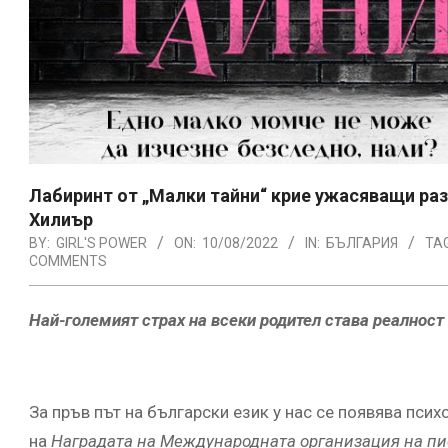
Лабиринт от „Малки тайни“ крие ужасяващи ра
Хилиър
BY:
GIRL'S POWER
ON:
10/08/2022
IN:
БЪЛГАРИЯ
TA
COMMENTS
Най-големият страх на всеки родител става реалност
За пръв път на български език у нас се появява пси
на
Н
аградата на
Международната организация на пи