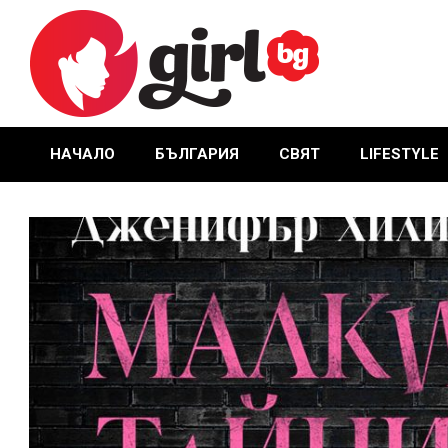
Skip
to
content
GIRL.BG
НАЧАЛО
БЪЛГАРИЯ
СВЯТ
LIFESTYLE
Primary
Navigation
Menu