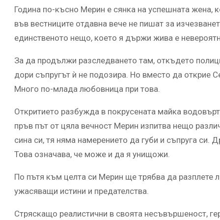
Година по-късно Мерин е сянка на успешната жена, к
във вестниците отдавна вече не пишат за изчезванет
единственото нещо, което я държи жива е невероятн
За да продължи разследването там, откъдето полиция
дори съпругът ѝ не подозира. Но вместо да открие С
Много по-млада любовница при това.
Откритието разбужда в покрусената майка водовърте
пръв път от цяла вечност Мерин изпитва нещо различ
сина си, тя няма намерението да губи и съпруга си. Д
Това означава, че може и да я унищожи.
По пътя към целта си Мерин ще трябва да разплете ла
ужасяващи истини и предателства.
Стряскащо реалистични в своята несъвършеност, ге