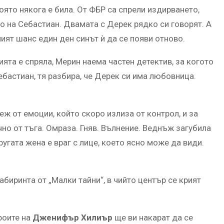
оято някога е била. От ФБР са спрели издирването,
о на Себастиан. Двамата с Дерек рядко си говорят. А
ият шанс един ден синът ѝ да се появи отново.
та е спряла, Мерин наема частен детектив, за когото
ебастиан, тя разбира, че Дерек си има любовница.
ж от емоции, който скоро излиза от контрол, и за
но от тъга. Омраза. Гняв. Вълнение. Веднъж загубила
ругата жена е враг с лице, което ясно може да види.
биринта от „Малки тайни“, в чийто център се крият
роите на
Дженифър Хилиър
ще ви накарат да се