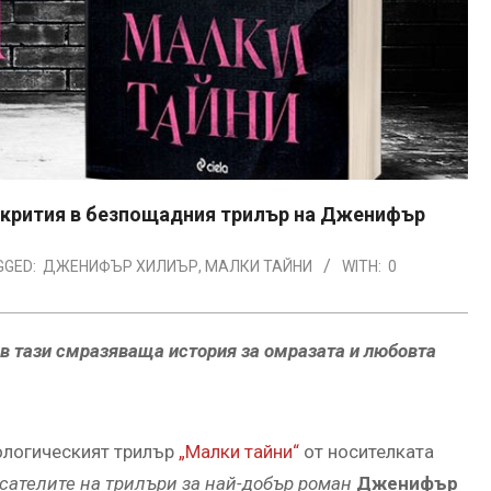
зкрития в безпощадния трилър на Дженифър
GGED:
ДЖЕНИФЪР ХИЛИЪР
,
МАЛКИ ТАЙНИ
WITH:
0
 в тази смразяваща история за омразата и любовта
хологическият трилър
„Малки тайни“
от носителката
сателите на трилъри
за най-добър роман
Дженифър