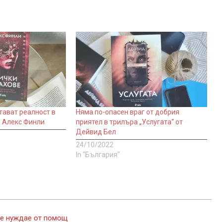
тават реалност в
Няма по-опасен враг от добрия
а Алекс Финли
приятел в трилъра „Услугата“ от
Дейвид Бел
24/10/2022
In "България"
се нуждае от помощ