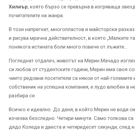
Хилиър
, която бързо се превърна в изгряваща звез
почитателите на жанра.
В този напрегнат, многопластов и майсторски разказ
и рисува мрачна действителност, в която „Малките т
понякога истината боли много повече от лъжите…
Погледнат отдалеч, животът на Мерин Мачадо изгле
си любов от студентските години, Мерин има своя со
чиито редовни посетители са някои от най-големите 
собственик на успешна компания, е лудо влюбен в не
разбира се.
Всичко е идеално. До деня, в който Мерин не води с
изчезва безследно. Четири минути. Само толкова са 
дядо Коледа и двеста и четиридесет секунди, след к