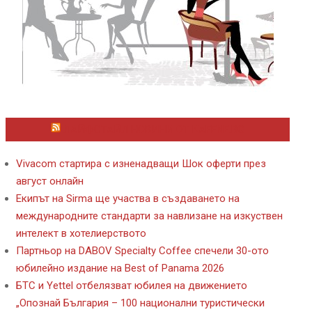
ЛАЙФСТАЙЛ НОВИНИ ОТ KAFENE.BG
Vivacom стартира с изненадващи Шок оферти през
август онлайн
Екипът на Sirma ще участва в създаването на
международните стандарти за навлизане на изкуствен
интелект в хотелиерството
Партньор на DABOV Specialty Coffee спечели 30-ото
юбилейно издание на Best of Panama 2026
БТС и Yettel отбелязват юбилея на движението
„Опознай България – 100 национални туристически