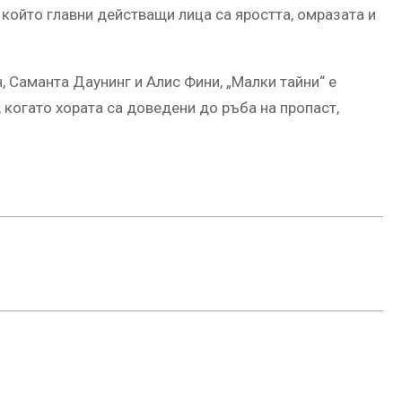
в който главни действащи лица са яростта, омразата и
 Саманта Даунинг и Алис Фини, „Малки тайни“ е
 когато хората са доведени до ръба на пропаст,