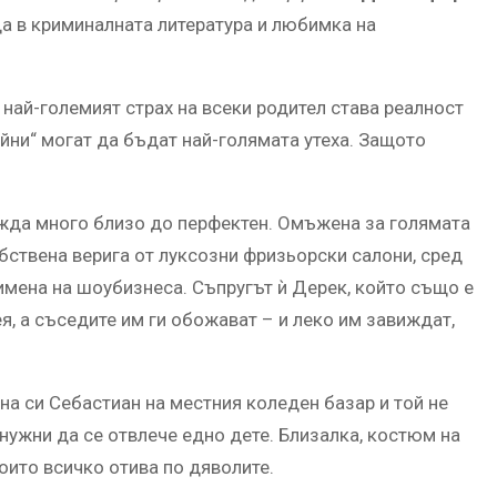
да в криминалната литература и любимка на
 най-големият страх на всеки родител става реалност
айни“ могат да бъдат най-голямата утеха. Защото
жда много близо до перфектен. Омъжена за голямата
бствена верига от луксозни фризьорски салони, сред
имена на шоубизнеса. Съпругът ѝ Дерек, който също е
я, а съседите им ги обожават – и леко им завиждат,
ина си Себастиан на местния коледен базар и той не
нужни да се отвлече едно дете. Близалка, костюм на
оито всичко отива по дяволите.