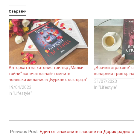
Свързани
Авторката на хитовия трилър „Малки
„Всички страхове“ с
тайни“ запечатва най-тъмните
коварния трилър н
човешки желания в „Буркан със сърца“
31/07/2023
19/04/2023
In "Lifestyle"
In "Lifestyle"
2022-
08-
Previous Post:
Един от знаковите гласове на Дарик радио 