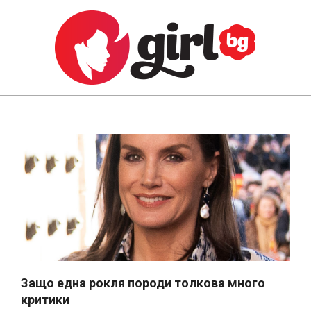
Skip
to
content
GIRL.BG
Primary
Navigation
Menu
Защо една рокля породи толкова много
критики