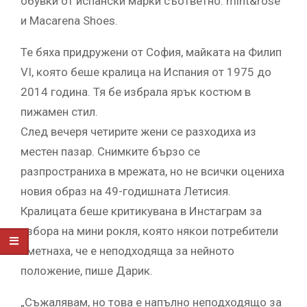
обувки от испански марки съответно: mint&rose
и Macarena Shoes.
Те бяха придружени от София, майката на Филип
VI, която беше кралица на Испания от 1975 до
2014 година. Тя бе избрала ярък костюм в
пижамен стил.
След вечеря четирите жени се разходиха из
местен пазар. Снимките бързо се
разпространиха в мрежата, но не всички оцениха
новия образ на 49-годишната Летисия.
Кралицата беше критикувана в Инстаграм за
избора на мини рокля, която някои потребители
сметнаха, че е неподходяща за нейното
положение, пише Дарик.
„Съжалявам, но това е напълно неподходящо за