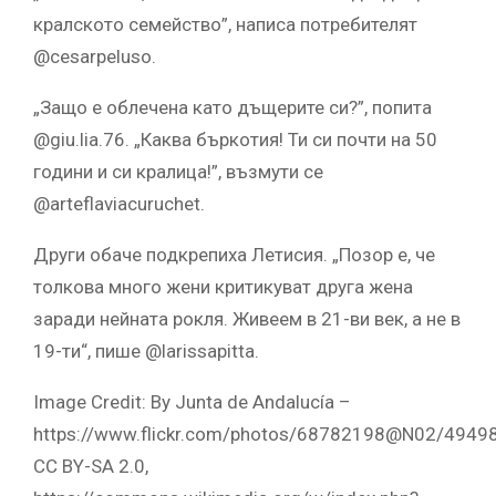
кралското семейство”, написа потребителят
@cesarpeluso.
„Защо е облечена като дъщерите си?”, попита
@giu.lia.76. „Каква бъркотия! Ти си почти на 50
години и си кралица!”, възмути се
@arteflaviacuruchet.
Други обаче подкрепиха Летисия. „Позор е, че
толкова много жени критикуват друга жена
заради нейната рокля. Живеем в 21-ви век, а не в
19-ти“, пише @larissapitta.
Image Credit: By Junta de Andalucía –
https://www.flickr.com/photos/68782198@N02/4949
CC BY-SA 2.0,