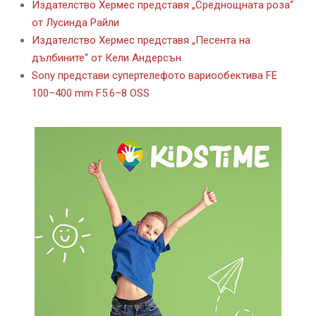
Издателство Хермес представя „Среднощната роза“
от Лусинда Райли
Издателство Хермес представя „Песента на
дълбините“ от Кели Андерсън
Sony представи супертелефото вариообектива FE
100–400 mm F5.6–8 OSS