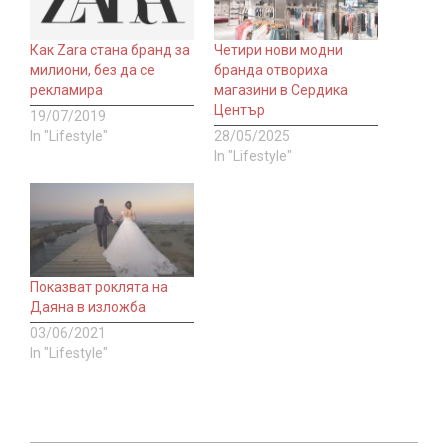
Как Zara стана бранд за
Четири нови модни
милиони, без да се
бранда отвориха
рекламира
магазини в Сердика
Център
19/07/2019
In "Lifestyle"
28/05/2025
In "Lifestyle"
Показват роклята на
Даяна в изложба
03/06/2021
In "Lifestyle"