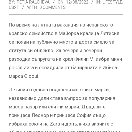
BY:
PETIA RALCHEVA
ON:
12/08/2022
IN:
LIFESTYLE
,
СВЯТ
WITH:
0 COMMENTS
По време на лятната ваканция на испанското
кралско семейство в Майорка кралица Летисия
се появи на публично място в доста смело за
статута си облекло. За вечеря и вечерни
разходки съпругата на крал Филип VI избра мини
рокля Zara и еспадрили от базираната в Ибиса
марка Clooui.
Летисия отдавна подкрепя местните марки,
независимо дали става въпрос за популярния
масов пазар или елитни марки. Дъщерите
принцеса Леонор и принцеса София също
избраха рокли на Zara и допълниха визиите с