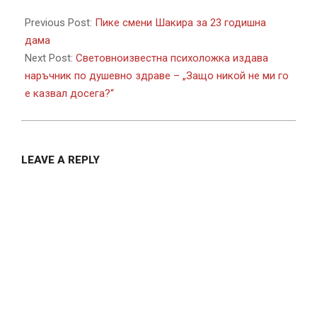
2022-
08-
Previous Post:
Пике смени Шакира за 23 годишна
12
дама
Next Post:
Световноизвестна психоложка издава
наръчник по душевно здраве – „Защо никой не ми го
е казвал досега?“
LEAVE A REPLY