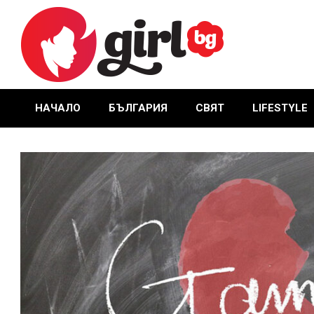
Skip
to
content
GIRL.BG
НАЧАЛО
БЪЛГАРИЯ
СВЯТ
LIFESTYLE
Primary
Navigation
Menu