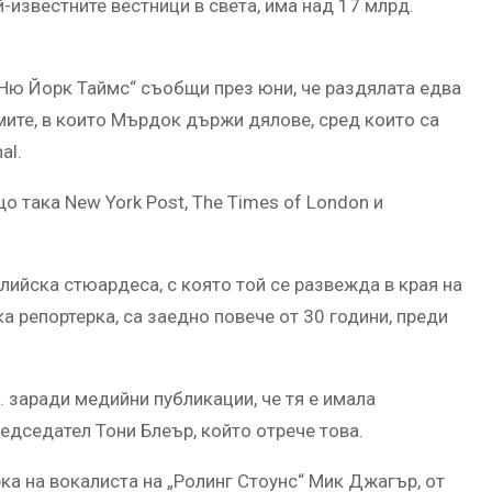
известните вестници в света, има над 17 млрд.
„Ню Йорк Таймс“ съобщи през юни, че раздялата едва
мите, в които Мърдок държи дялове, сред които са
al.
така New York Post, The Times of London и
лийска стюардеса, с която той се развежда в края на
ка репортерка, са заедно повече от 30 години, преди
. заради медийни публикации, че тя е имала
дседател Тони Блеър, който отрече това.
а на вокалиста на „Ролинг Стоунс“ Мик Джагър, от