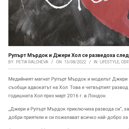
Рупърт Мърдок и Джери Хол се разведоха сле
BY:
PETIA RALCHEVA
ON:
15/08/2022
IN:
LIFESTYLE
,
СВЯ
Медийният магнат Рупърт Мърдок и моделът Джери 
съобщи адвокатът на Хол. Това е четвъртият развод
годишната Хол през март 2016 г. в Лондон.
„Джери и Рупърт Мърдок приключиха развода си“, з
добри приятели и си пожелават всичко най-добро за