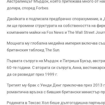
Австралиецът Мърдок, който притежава много от най-
долара, според Forbes.
Двойката е подписала предбрачно споразумение, а 
ли ще промени структурата на собствеността на фир
компаниите майки на Fox News и The Wall Street Journ
Мощната му глобална медийна империя включва също 
британския таблоид The Sun.
Първата съпруга на Мърдок е Патриша Букър, австра
60-те години. С втората си съпруга, Анна, вестникарс
да се разведат през 1999 г.
Третият му брак с Уенди Денг приключва през 2013 г
романтична връзка с бившия британски министър-пре
Родената в Тексас Хол беше дългогодишна партньорк