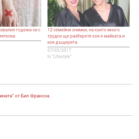
звалил годежа си с
12 семейни снимки, на които много
иятелка
трудно ще разберете коя е майката и
коя дъщерята
07/03/2017
In "Lifestyle"
ината“ от Бил Франсоа