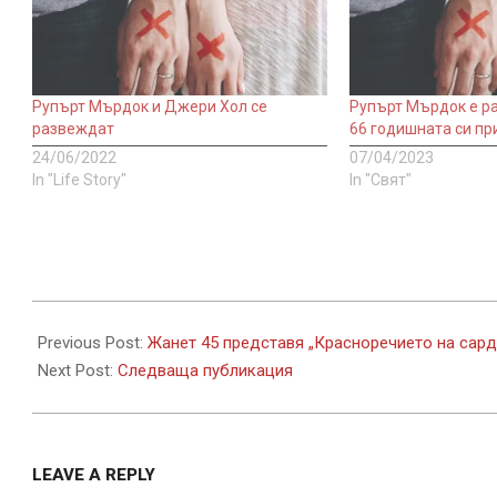
Рупърт Мърдок и Джери Хол се
Рупърт Мърдок е ра
развеждат
66 годишната си пр
24/06/2022
07/04/2023
In "Life Story"
In "Свят"
2022-
08-
Previous Post:
Жанет 45 представя „Красноречието на сард
15
Next Post:
Следваща публикация
LEAVE A REPLY