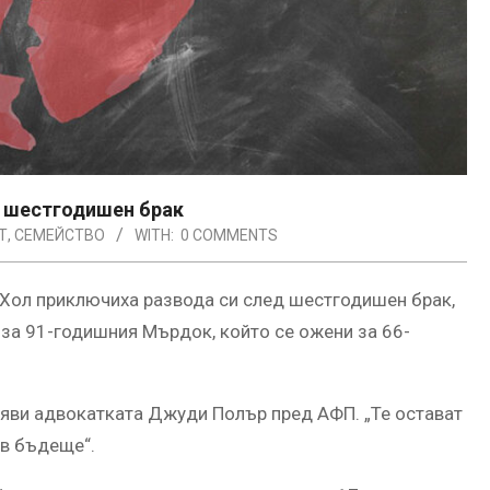
д шестгодишен брак
Т
,
СЕМЕЙСТВО
WITH:
0 COMMENTS
Хол приключиха развода си след шестгодишен брак,
 за 91-годишния Мърдок, който се ожени за 66-
аяви адвокатката Джуди Полър пред АФП. „Те остават
 в бъдеще“.