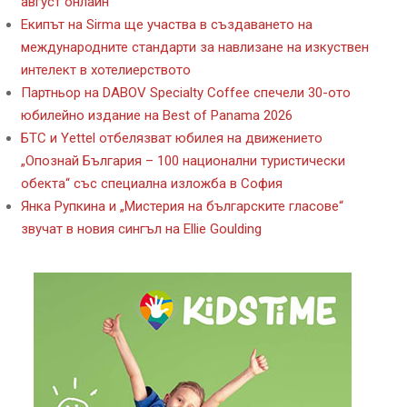
август онлайн
Екипът на Sirma ще участва в създаването на
международните стандарти за навлизане на изкуствен
интелект в хотелиерството
Партньор на DABOV Specialty Coffee спечели 30-ото
юбилейно издание на Best of Panama 2026
БТС и Yettel отбелязват юбилея на движението
„Опознай България – 100 национални туристически
обекта“ със специална изложба в София
Янка Рупкина и „Мистерия на българските гласове“
звучат в новия сингъл на Ellie Goulding