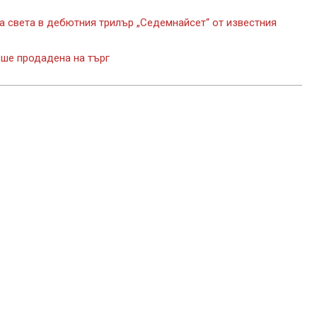
на света в дебютния трилър „Седемнайсет“ от известния
еше продадена на търг