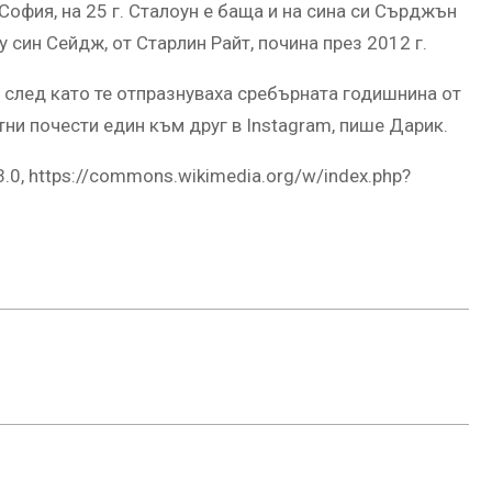
 и София, на 25 г. Сталоун е баща и на сина си Сърджън
 син Сейдж, от Старлин Райт, почина през 2012 г.
, след като те отпразнуваха сребърната годишнина от
ни почести един към друг в Instagram, пише Дарик.
3.0, https://commons.wikimedia.org/w/index.php?