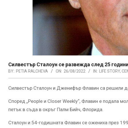
Силвестър Сталоун се развежда след 25 години
BY:
PETIA RALCHEVA
ON:
26/08/2022
IN:
LIFE STORY
,
СЕ
Силвестър Сталоун и Дженифър Флавин са решили да
Според „People и Closer Weekly“, Флавин е подала мо
петък в съда в окръг Палм Бийч, Флорида.
Сталоун и 54-годишната Флавин се ожениха през 1997