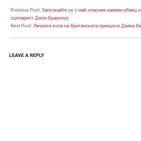
2022-
08-
Previous Post:
Запознайте се с най-опасния наемен убиец 
26
сценарист Джон Браунлоу
Next Post:
Личната кола на британската принцеса Даяна б
LEAVE A REPLY