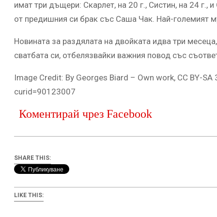
имат три дъщери: Скарлет, на 20 г., Систин, на 24 г.,
от предишния си брак със Саша Чак. Най-големият му
Новината за раздялата на двойката идва три месеца
сватбата си, отбелязвайки важния повод със съответ
Image Credit: By Georges Biard – Own work, CC BY-SA 
curid=90123007
Коментирай чрез Facebook
SHARE THIS:
LIKE THIS: