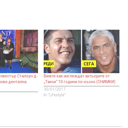
лвестър Сталоун д-
Вижте как изглеждат актьорите от
нова дентална
„Такси“ 10 години по-късно (СНИМКИ)
30/01/2017
In "Lifestyle"