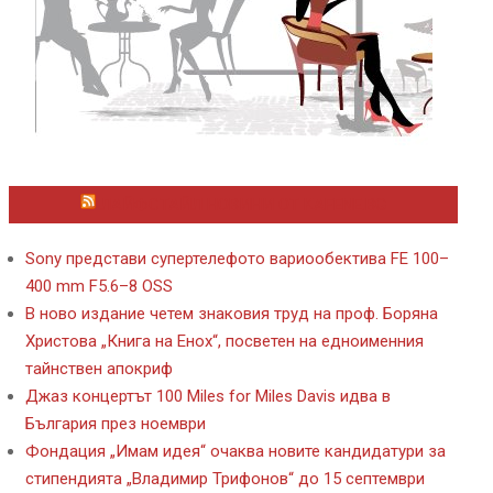
ЛАЙФСТАЙЛ НОВИНИ ОТ KAFENE.BG
Sony представи супертелефото вариообектива FE 100–
400 mm F5.6–8 OSS
В ново издание четем знаковия труд на проф. Боряна
Христова „Книга на Енох“, посветен на едноименния
тайнствен апокриф
Джаз концертът 100 Miles for Miles Davis идва в
България през ноември
Фондация „Имам идея“ очаква новите кандидатури за
стипендията „Владимир Трифонов“ до 15 септември