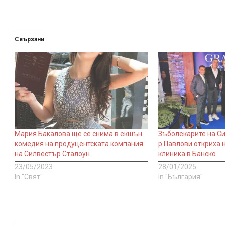
Свързани
Мария Бакалова ще се снима в екшън
Зъболекарите на Си
комедия на продуцентската компания
р Павлови откриха 
на Силвестър Сталоун
клиника в Банско
23/05/2023
28/01/2025
In "Свят"
In "България"