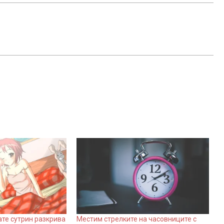
ате сутрин разкрива
Местим стрелките на часовниците с