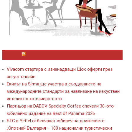
ЛАЙФСТАЙЛ НОВИНИ ОТ KAFENE.BG
Vivacom стартира с изненадващи Шок оферти през
август онлайн
Екипът на Sirma ще участва в създаването на
международните стандарти за навлизане на изкуствен
интелект в хотелиерството
Партньор на DABOV Specialty Coffee спечели 30-ото
юбилейно издание на Best of Panama 2026
БТС и Yettel отбелязват юбилея на движението
„Опознай България – 100 национални туристически