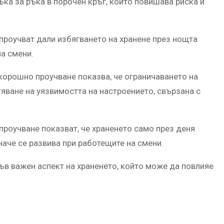
ъка за ръка в порочен кръг, който повишава риска и
проучват дали избягването на хранене през нощта
а смени.
скорошно проучване показва, че ограничаването на
яване на уязвимостта на настроението, свързана с
роучване показват, че храненето само през деня
аче се развива при работещите на смени.
ъв важен аспект на храненето, който може да повлияе