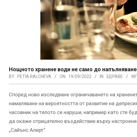
Нощното хранене води не само до напълняване
BY:
PETIA RALCHEVA
ON:
19/09/2022
IN:
ЗДРАВЕ
WI
Според ново изследване ограничаването на хранене
намаляване на вероятността от развитие на депреси
часовник на тялото се наруши, например като сте бу
да окаже отрицателно въздействие върху настроени
„Сайънс Алерт“.