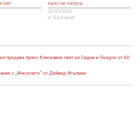
е как!
един час напред
26/03/2020
In "България"
л предава пряко бляскавия свят на Сидни и Лондон от 60-
ание с „Инкогнито“ от Дейвид Игълман