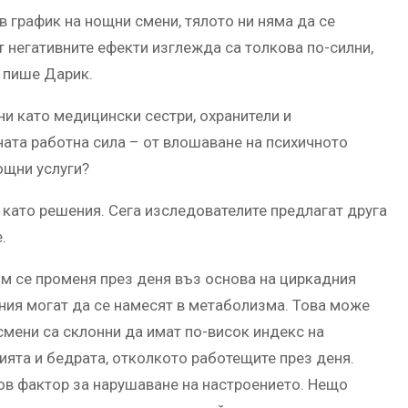
в график на нощни смени, тялото ни няма да се
негативните ефекти изглежда са толкова по-силни,
 пише Дарик.
и като медицински сестри, охранители и
ата работна сила – от влошаване на психичното
ощни услуги?
 като решения. Сега изследователите предлагат друга
.
м се променя през деня въз основа на циркадния
ения могат да се намесят в метаболизма. Това може
 смени са склонни да имат по-висок индекс на
ята и бедрата, отколкото работещите през деня.
ов фактор за нарушаване на настроението. Нещо