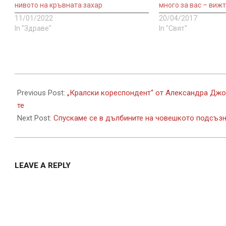
нивото на кръвната захар
много за вас – вижт
11/01/2022
20/04/2017
In "Здраве"
In "Свят"
2022-
09-
Previous Post:
„Кралски кореспондент“ от Александра Джое
19
те
Next Post:
Спускаме се в дълбините на човешкото подсъзн
LEAVE A REPLY