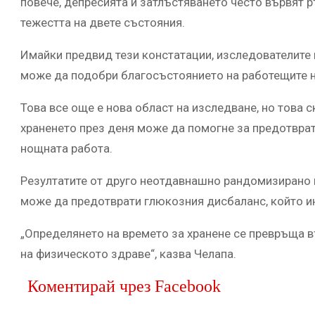
повече, депресията и затлъстяването често вървят р
тежестта на двете състояния.
Имайки предвид тези констатации, изследователите 
може да подобри благосъстоянието на работещите н
Това все още е нова област на изследване, но това 
храненето през деня може да помогне за предотврат
нощната работа.
Резултатите от друго неотдавнашно рандомизирано п
може да предотврати глюкозния дисбаланс, който ин
„Определянето на времето за хранене се превръща в
на физическото здраве“, казва Челапа.
Коментирай чрез Facebook