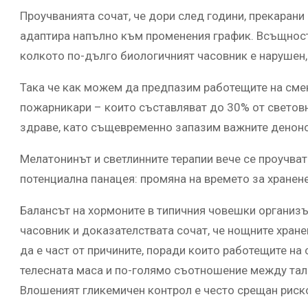
Проучванията сочат, че дори след години, прекарани 
адаптира напълно към променения график. Всъщност 
колкото по-дълго биологичният часовник е нарушен,
Така че как можем да предпазим работещите на смен
пожарникари – които съставляват до 30% от световн
здраве, като същевременно запазим важните денон
Мелатонинът и светлинните терапии вече се проучват
потенциална панацея: промяна на времето за хранене
Балансът на хормоните в типичния човешки организъ
часовник и доказателствата сочат, че нощните хран
да е част от причините, поради които работещите на
телесната маса и по-голямо съотношение между тали
Влошеният гликемичен контрол е често срещан риск