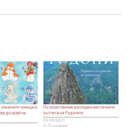
т снежните човеци и
Пътешественик изследва мистичните
ва до края на
кътчета на Родопите
03/09/2021
In "България"