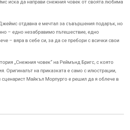
еймс иска да направи снежния човек от своята любима
Джеймс отдавна е мечтал за съвършения подарък, но
нно – едно незабравимо пътешествие, едно
че – вяра в себе си, за да се пребори с всички свои
тория „Снежния човек“ на Реймънд Бригс, с която
я. Оригиналът на приказката е само с илюстрации,
и сценарист Майкъл Морпурго е решил да я облече в