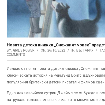
Новата детска книжка „Снежният човек“ предс
BY:
GIRL'S POWER
ON:
26/10/2022
IN:
БЪЛГАРИЯ
TA
COMMENTS
Излезе от печат новата детска книжка „Снежният чов
класическата история на Реймънд Бригс, вдъхновила 
популярния британски детски писател и филмов сце
Една декемврийска сутрин Джеймс се събужда и осъз
натрупало толкова много, че малкото момче може да 