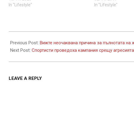
In "Lifestyle"
In "Lifestyle"
2022-
10-
Previous Post:
Вижте неочаквана причина за пълнотата на 
26
Next Post:
Спортисти проведоха кампания срещу агресията
LEAVE A REPLY