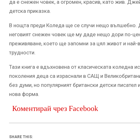
да е снежен човек, а огромен, красив, като жив. Дж
детска приказка.
В нощта преди Коледа ще се случи нещо вълшебно. 
неговият снежен човек ще му даде нещо дори по-це
преживяване, което ще запомни за цял живот и най-ве
трудности.
Тази книга е вдъхновена от класическата коледна ис
поколения деца са израснали в САЩ и Великобритани
без думи, но популярният британски детски писател 
нова форма.
Коментирай чрез Facebook
SHARE THIS: