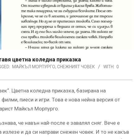
тавя цветна коледна приказка
GGED:
МАЙКЪЛ МОРПУРГО
,
СНЕЖНИЯТ ЧОВЕК
WITH:
0
ек“. Цветна коледна приказка, базирана на
филми, пиеси и игри. Това е нова нейна версия от
нарист Майкъл Морпурго.
нава, че навън най-после е завалял сняг. Вече е
излезе и да си направи снежен човек. И то не какъв