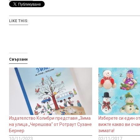
LIKE THIS:
Свързани
Издателство Колибри представя „Зима
Изберете си един о
на улица „Черешова“ от Ротраут Сузане
вижте какво ви очак
Бернер
зимата!
10/11/2023
02/11/2017