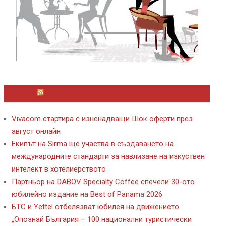
ЛАЙФСТАЙЛ НОВИНИ ОТ KAFENE.BG
Vivacom стартира с изненадващи Шок оферти през
август онлайн
Екипът на Sirma ще участва в създаването на
международните стандарти за навлизане на изкуствен
интелект в хотелиерството
Партньор на DABOV Specialty Coffee спечели 30-ото
юбилейно издание на Best of Panama 2026
БТС и Yettel отбелязват юбилея на движението
„Опознай България – 100 национални туристически