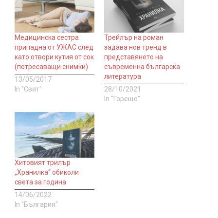
Медицинска сестра
Трейлър на роман
припадна от УЖАС след
задава нов тренд в
като отвори кутия от сок
представянето на
(потресаващи снимки)
съвременна българска
литература
13/05/2017
In "Свят"
28/10/2021
In "Горещо"
Хитовият трилър
„Хранилка“ обиколи
света за година
14/06/2022
In "България"