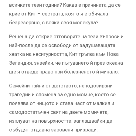
всичките тези години? Каква е причината да се
крие от Кит – сестрата, която я е обичала
безрезервно, с всяка своя молекула?
Решена да открие отговорите на тези въпроси и
най-после да се освободи от задушаващата
хватка на несигурността, Кит тръгва към Нова
Зеландия, знаейки, че пътуването ѝ през океана
ще я отведе право при болезненото ѝ минало.
Семейни тайни от детството, неподозирани
трагедии и спомена за едно момче, което се
появява от нищото и става част от малкия и
самодостатъчен свят на двете момичета,
изплуват на повърхността, заплашвайки да
събудят отдавна заровени призраци.