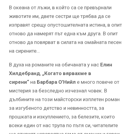
В океана от лъжи, в който са се превърнали
животите им, двете сестри ще трябва да се
изправят срещу опустошителната истина, в опит
отново да намерят път една към друга. В опит
отново да повярват в силата на омайната песен
на сирените…
В духа на романите на обичаната у нас
Елин
Хилдебранд
,
„Когато вярвахме в
сирени“
на
Барбара О’Нийл
е много повече от
мистерия за безследно изчезнал човек. В
дълбините на този майсторски изплетен роман
за изгубеното детство и невинността, за
прошката и изкуплението, за белезите, които
всеки един от нас трупа по пътя си, читателите