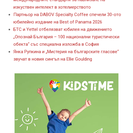
изкуствен интелект в хотелиерството
Партньор на DABOV Specialty Coffee спечели 30-ото
юбилейно издание на Best of Panama 2026
БТС и Yettel отбелязват юбилея на движението
„Опознай България – 100 национални туристически
обекта“ със специална изложба в София
Янка Рупкина и „Мистерия на българските гласове“
звучат в новия сингъл на Ellie Goulding