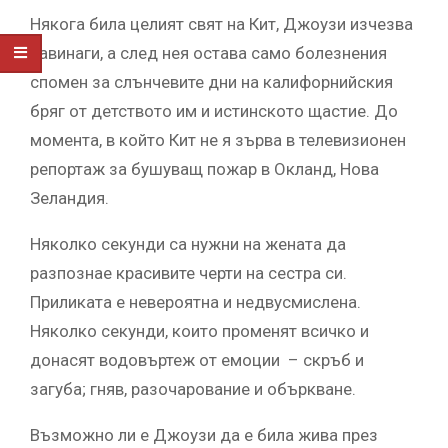
Някога била целият свят на Кит, Джоузи изчезва
завинаги, а след нея остава само болезнения
спомен за слънчевите дни на калифорнийския
бряг от детството им и истинското щастие. До
момента, в който Кит не я зърва в телевизионен
репортаж за бушуващ пожар в Окланд, Нова
Зеландия.
Няколко секунди са нужни на жената да
разпознае красивите черти на сестра си.
Приликата е невероятна и недвусмислена.
Няколко секунди, които променят всичко и
донасят водовъртеж от емоции – скръб и
загуба; гняв, разочарование и объркване.
Възможно ли е Джоузи да е била жива през