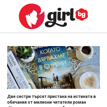
Skip
to
content
GIRL.BG
Primary
Navigation
Menu
Две сестри търсят пристана на истината в
обичания от милиони читатели роман