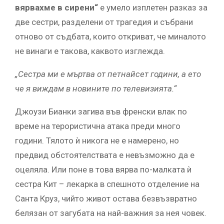
вярвахме в сирени“
е умело изплетен разказ за
две сестри, разделени от трагедия и събрани
отново от съдбата, които откриват, че миналото
не винаги е такова, каквото изглежда.
„Сестра ми е мъртва от петнайсет години, а ето
че я виждам в новините по телевизията.“
Джоузи Бианки загива във френски влак по
време на терористична атака преди много
години. Тялото ѝ никога не е намерено, но
предвид обстоятелствата е невъзможно да е
оцеляла. Или поне в това вярва по-малката ѝ
сестра Кит – лекарка в спешното отделение на
Санта Круз, чийто живот остава безвъзвратно
белязан от загубата на най-важния за нея човек.