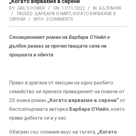
„Когато вярвахме в сирени“
BY:
GIRL'S POWER
ON:
17/11/2022
IN:
БЪЛГАРИЯ
TAGGED:
БАРБАРА О’НИЙЛ
,
КОГАТО ВЯРВАХМЕ В
СИРЕНИ
WITH:
0 COMMENTS
Сензационният роман на Барбара О‘Нийл е
дълбок разказ за пречистващата сила на
прошката и обичта
Право в урагана от емоции на едно разбито
семейство ни пренася преведеният на повече от
20 езика роман
„Когато вярвахме в сирени“
от
бестселъровата авторка
Барбара О’Нийл
, която
прави дебюта си и у нас.
Обагрен със соления вкус на тъгата,
„Когато