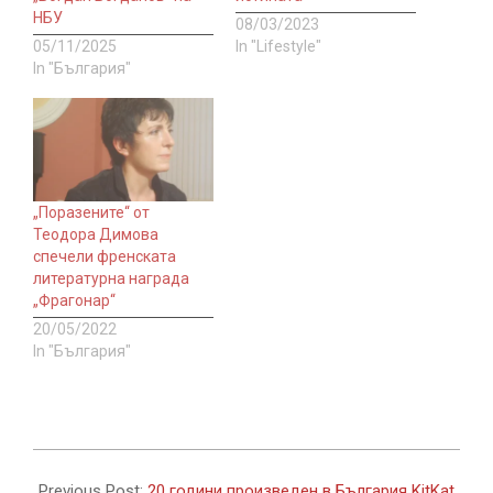
НБУ
08/03/2023
05/11/2025
In "Lifestyle"
In "България"
„Поразените“ от
Теодора Димова
спечели френската
литературна награда
„Фрагонар“
20/05/2022
In "България"
2022-
11-
Previous Post:
20 години произведен в България KitKat