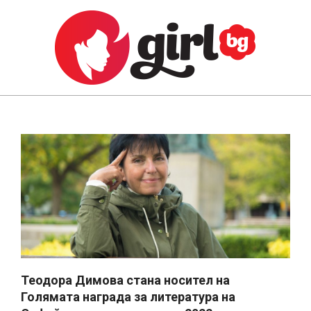
Skip
to
content
GIRL.BG
Primary
Navigation
Menu
Теодора Димова стана носител на
Голямата награда за литература на