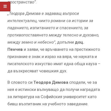
пространство“
.
„Теодора Димова е задаващ въпроси
интелектуалец, чиито романи са истории за
падението, изпитанието и спасението, за
противопоставянето между телесно и духовно,
между земно и небесно”
, допълни
доц.
Пенчев
и заяви, че връчването на престижното
признание е знак и израз на вяра, че науката и
писателското изкуство имат една обща кауза –
да възкресяват човешкия дух.
В словото си
Теодора Димова
сподели, че за
нея е истински вълнуващо да получи наградата
за литература на Софийския университет като
бивш възпитаник на учебното заведение.