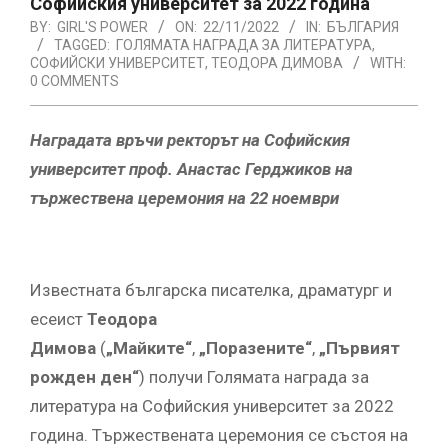
Софийския университет за 2022 година
BY:
GIRL'S POWER
ON:
22/11/2022
IN:
БЪЛГАРИЯ
TAGGED:
ГОЛЯМАТА НАГРАДА ЗА ЛИТЕРАТУРА
,
СОФИЙСКИ УНИВЕРСИТЕТ
,
ТЕОДОРА ДИМОВА
WITH:
0 COMMENTS
Наградата връчи ректор
ът
на Софийския
университет проф. Анастас Герджиков на
тържествена церемония на 22 ноември
Известната българска писателка, драматург и
есеист
Теодора
Димова
(
„Майките“
,
„Поразените“
,
„Първият
рожден ден“
) получи Голямата награда за
литература на Софийския университет за 2022
година. Тържествената церемония се състоя на