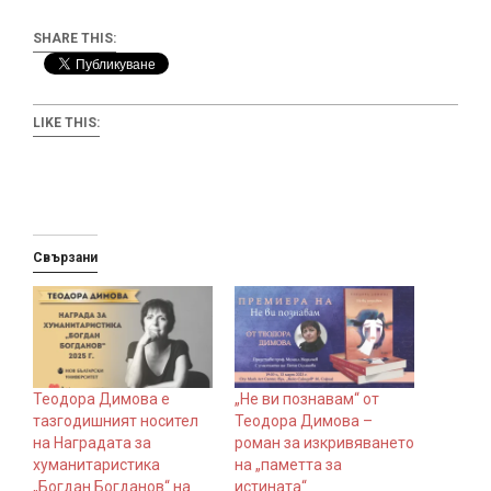
SHARE THIS:
LIKE THIS:
Свързани
Теодора Димова е
„Не ви познавам“ от
тазгодишният носител
Теодора Димова –
на Наградата за
роман за изкривяването
хуманитаристика
на „паметта за
„Богдан Богданов“ на
истината“