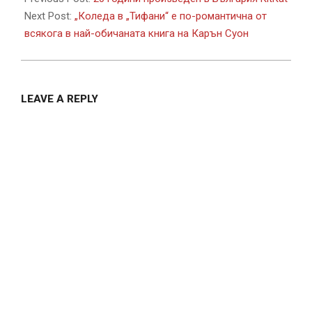
22
Next Post:
„Коледа в „Тифани“ е по-романтична от
всякога в най-обичаната книга на Карън Суон
LEAVE A REPLY