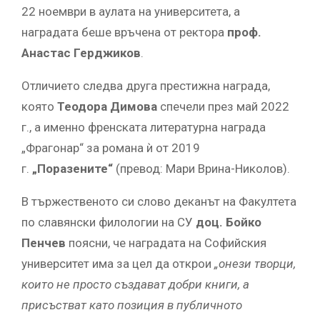
22 ноември в аулата на университета, а
наградата беше връчена от ректора
проф.
Анастас Герджиков
.
Отличието следва друга престижна награда,
която
Теодора Димова
спечели през май 2022
г., а именно френската литературна награда
„Фрагонар“ за романа ѝ от 2019
г.
„Поразените“
(превод: Мари Врина-Николов).
В тържественото си слово деканът на Факултета
по славянски филологии на СУ
доц. Бойко
Пенчев
поясни, че наградата на Софийския
университет има за цел да открои
„онези творци,
които не просто създават добри книги, а
присъстват като позиция в публичното