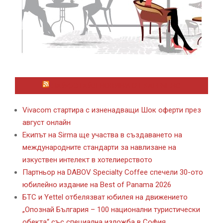
ЛАЙФСТАЙЛ НОВИНИ ОТ KAFENE.BG
Vivacom стартира с изненадващи Шок оферти през
август онлайн
Екипът на Sirma ще участва в създаването на
международните стандарти за навлизане на
изкуствен интелект в хотелиерството
Партньор на DABOV Specialty Coffee спечели 30-ото
юбилейно издание на Best of Panama 2026
БТС и Yettel отбелязват юбилея на движението
„Опознай България – 100 национални туристически
обекта“ със специална изложба в София