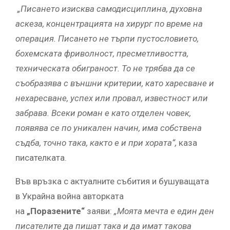
„Писането изисква самодисциплина, духовна
аскеза, концентрацията на хирург по време на
операция. Писането не търпи пустословието,
бохемската фриволност, пресметливостта,
техническата обиграност. То не трябва да се
съобразява с външни критерии, като харесване и
нехаресване, успех или провал, известност или
забрава. Всеки роман е като отделен човек,
появява се по уникален начин, има собствена
съдба, точно така, както е и при хората“,
каза
писателката.
Във връзка с актуалните събития и бушуващата
в Украйна война авторката
на
„Поразените“
заяви:
„Моята мечта е един ден
писателите да пишат така и да имат такова