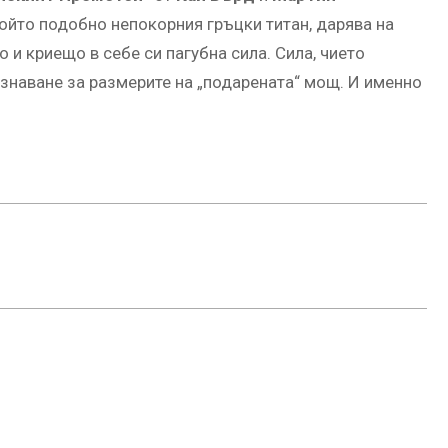
ойто подобно непокорния гръцки титан, дарява на
и криещо в себе си пагубна сила. Сила, чието
знаване за размерите на „подарената“ мощ. И именно