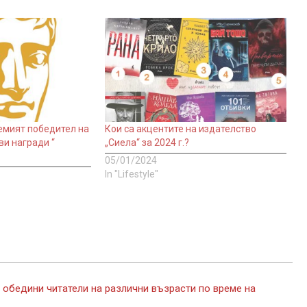
емият победител на
Кои са акцентите на издателство
и награди “
„Сиела“ за 2024 г.?
05/01/2024
In "Lifestyle"
 обедини читатели на различни възрасти по време на