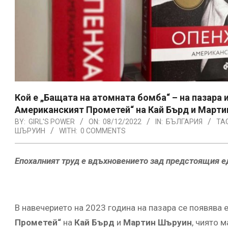
Кой е „Бащата на атомната бомба“ – на пазара
Американският Прометей“ на Кай Бърд и Март
BY:
GIRL'S POWER
ON:
08/12/2022
IN:
БЪЛГАРИЯ
TA
ШЪРУИН
WITH:
0 COMMENTS
Епохалният труд е вдъхновението зад предстоящия
В навечерието на 2023 година на пазара се появява 
Прометей“
на
Кай Бърд
и
Мартин Шъруин
, чиято 