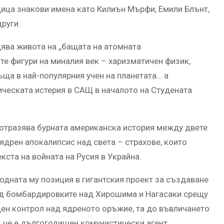
дица знакови имена като Килиън Мърфи, Емили Блънт,
руги.
ява живота на „бащата на атомната
те фигури на миналия век – харизматичен физик,
ъща в най-популярния учен на планетата… а
ическата истерия в САЩ в началото на Студената
е отразява бурната американска история между двете
ядрен апокалипсис над света – страхове, които
ста на войната на Русия в Украйна.
дната му позиция в гигантския проект за създаване
ед бомбардировките над Хирошима и Нагасаки срещу
ен контрол над ядреното оръжие, та до въвличането
е, че е дългогодишен комунистически агент.