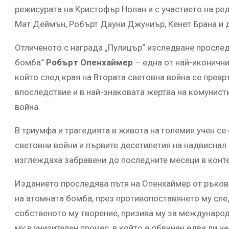
режисурата на Кристофър Нолан и с участието на ре
Мат Деймън, Робърт Дауни Джуниър, Кенет Брана и д
Отличеното с награда „Пулицър“ изследване прослед
бомба“
Робърт Опенхаймер
– една от най-иконични
който след края на Втората световна война се превр
впоследствие и в най-знаковата жертва на комунист
война.
В триумфа и трагедията в живота на големия учен с
световни войни и първите десетилетия на надвиснал 
изглеждаха забравени до последните месеци в контек
Изданието проследява пътя на Опенхаймер от ръково
на атомната бомба, през противопоставянето му сл
собственото му творение, призива му за международ
му в унизителен процес, в който е обвинен едва ли н