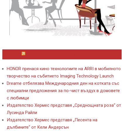
ЛАЙФСТАЙЛ НОВИНИ ОТ KAFENE.BG
HONOR пренася кино технологиите на ARRI в мобилното
творчество на събитието Imaging Technology Launch
Dreame отбелязва Международния ден на котката със
специални предложения за по-чист въздух в домовете
с любимци
Издателство Хермес представя „Среднощната роза“ от
Лусинда Райли
Издателство Хермес представя „Песента на
дълбините“ от Кели Андерсън