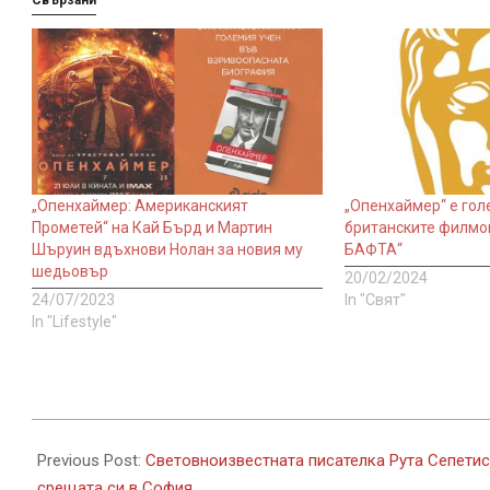
Свързани
„Опенхаймер: Американският
„Опенхаймер“ е гол
Прометей“ на Кай Бърд и Мартин
британските филмов
Шъруин вдъхнови Нолан за новия му
БАФТА“
шедьовър
20/02/2024
24/07/2023
In "Свят"
In "Lifestyle"
2022-
12-
Previous Post:
Световноизвестната писателка Рута Сепетис
08
срещата си в София