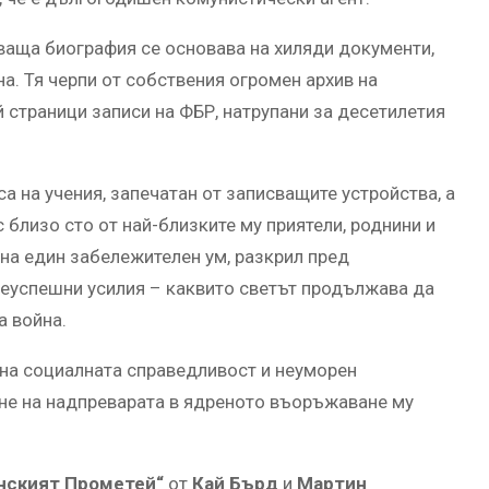
яваща биография се основава на хиляди документи,
а. Тя черпи от собствения огромен архив на
 страници записи на ФБР, натрупани за десетилетия
са на учения, запечатан от записващите устройства, а
 близо сто от най-близките му приятели, роднини и
 на един забележителен ум, разкрил пред
неуспешни усилия – каквито светът продължава да
а война.
 на социалната справедливост и неуморен
ане на надпреварата в ядреното въоръжаване му
нският Прометей“
от
Кай Бърд
и
Мартин