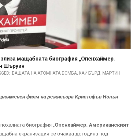
 излиза мащабната биография „Опенхаймер.
ин Шъруин
GGED:
БАЩАТА НА АТОМНАТА БОМБА
,
КАЙ БЪРД
,
МАРТИН
 едноименен филм на режисьора Кристофър Нолън
епохалната биография „
Опенхаймер. Американският
мащабна екранизация се очаква догодина под