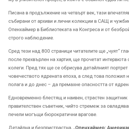
Писана в продължение на четвърт век, тази впечатл
събирани от архиви и лични колекции в САЩ и чужбин
Опенхаймер в Библиотеката на Конгреса и от безброй
строго наблюдение.
Сред тези над 800 страници читателите ще „чуят“ гла
после прехвърлен на хартия, ще прочетат интервюта с
колеги. Пред тях ще се обрисува детайлният портрет
човечеството ядрената епоха, а след това положил 
полага и до днес – да премахне опасността от ядрен
Едновременно блестящ и наивен, страстен защитник
правителствен съветник, чийто стремеж за овладяв
печели могъщи бюрократични врагове.
Детайлна и безпристрастна,
„Опенхаймер: Америка