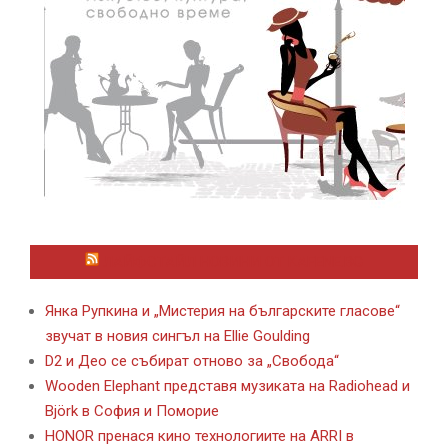
ЛАЙФСТАЙЛ НОВИНИ ОТ KAFENE.BG
Янка Рупкина и „Мистерия на българските гласове“
звучат в новия сингъл на Ellie Goulding
D2 и Део се събират отново за „Свобода“
Wooden Elephant представя музиката на Radiohead и
Björk в София и Поморие
HONOR пренася кино технологиите на ARRI в