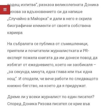
водещ изпитва“, разказа великолепната Доника
Ризова за вдъхновението си да напише
„Случайно в Майорка“ и дали в него е скрила
биографични елементи от своята собствена
кариера.
На събралата се публика от съмишленици,
приятели и почитатели журналистката и PR-
експерт пожела книгата да им донесе повод да
избягат от ежедневието, което ни заобикаля –
„за секунда, минута, една глава или пък една
нощ“. И сподели, че вече работи по следващото
книжно бягство, на което да я придружат.
Дреме ли у всеки журналист по един писател?
Според Доника Ризова писател се крие във