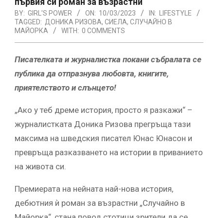
първия си роман за възрастни
BY:
GIRL'S POWER
ON:
10/03/2023
IN:
LIFESTYLE
TAGGED:
ДОНИКА РИЗОВА
,
СИЕЛА
,
СЛУЧАЙНО В
МАЙОРКА
WITH:
0 COMMENTS
Писателката и журналистка покани събралата се
публика да отпразнува любовта, книгите,
приятелството и слънцето!
„Ако у теб дреме история, просто я разкажи“ –
журналистката Доника Ризова прегръща тази
максима на шведския писател Юнас Юнасон и
превръща разказването на истории в приванието
на живота си.
Премиерата на нейната най-нова история,
дебютния ѝ роман за възрастни „Случайно в
Майорка“, стана повод стотици зрители да се