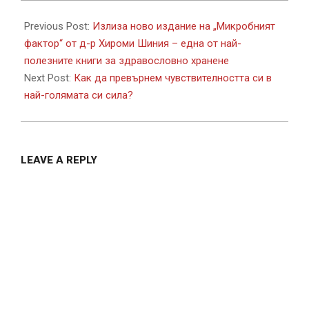
2023-
03-
Previous Post:
Излиза ново издание на „Микробният
10
фактор“ от д-р Хироми Шиния – една от най-
полезните книги за здравословно хранене
Next Post:
Как да превърнем чувствителността си в
най-голямата си сила?
LEAVE A REPLY