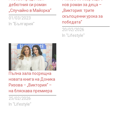
дебютния си роман
нов роман за деца –
„Случайно в Майорка“
„Виктория: трите
скъпоценни урока за
01/03/2023
победата“
In "България"
20/02/2026
In "Lifestyle"
Пълна зала посрещна
новата книга на Доника
Ризова – „Виктория“ –
на бляскава премиера
25/02/2026
In "Lifestyle"