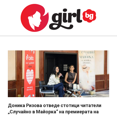
Skip
to
content
GIRL.BG
Primary
Navigation
Menu
Доника Ризова отведе стотици читатели
„Случайно в Майорка“ на премиерата на