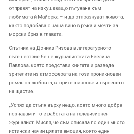
отправят на изкушаващо пътуване към
любимата ѝ Майорка – и да отпразнуват живота,
както подобава с чаша вино в ръка и мечти за
морски бриз в главата.
Спътник на Доника Ризова в литературното
пътешествие беше журналистката Евелина
Павлова, която представи книгата и разведе
зрителите из атмосферата на този проникновен
роман за любовта, вторите шансове и търсенето
на щастие.
„Успях да стъпя върху нещо, което много добре
познавам и то е работата на телевизионен
журналист. Мисля, че съм описала по един много
истински начин цялата емоция, която един