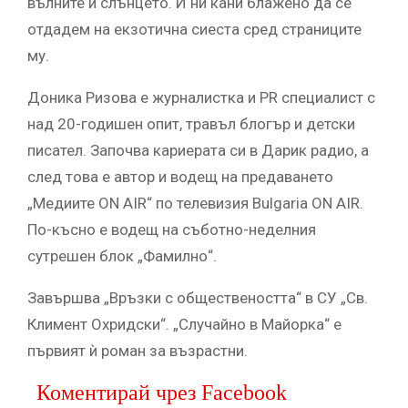
вълните и слънцето. И ни кани блажено да се
отдадем на екзотична сиеста сред страниците
му.
Доника Ризова е журналистка и PR специалист с
над 20-годишен опит, травъл блогър и детски
писател. Започва кариерата си в Дарик радио, а
след това е автор и водещ на предаването
„Медиите ON AIR“ по телевизия Bulgaria ON AIR.
По-късно е водещ на съботно-неделния
сутрешен блок „Фамилно“.
Завършва „Връзки с обществеността“ в СУ „Св.
Климент Охридски“. „Случайно в Майорка“ e
първият ѝ роман за възрастни.
Коментирай чрез Facebook