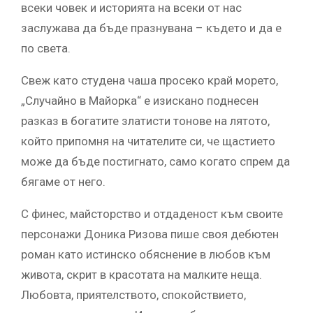
всеки човек и историята на всеки от нас
заслужава да бъде празнувана – където и да е
по света.
Свеж като студена чаша просеко край морето,
„Случайно в Майорка“ е изискано поднесен
разказ в богатите златисти тонове на лятото,
който припомня на читателите си, че щастието
може да бъде постигнато, само когато спрем да
бягаме от него.
С финес, майсторство и отдаденост към своите
персонажи Доника Ризова пише своя дебютен
роман като истинско обяснение в любов към
живота, скрит в красотата на малките неща.
Любовта, приятелството, спокойствието,