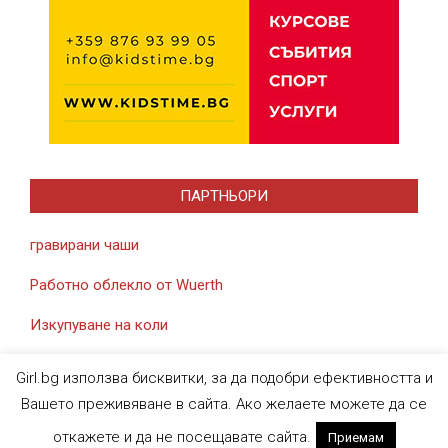
ПАРТНЬОРИ
гравирани чаши
Работно облекло от Wuerth
Изкупуване на коли
Girl.bg използва бисквитки, за да подобри ефективността и
Вашето преживяване в сайта. Ако желаете можете да се
откажете и да не посещавате сайта.
Приемам
Designed using
Magazine News Byte
. Powered by
WordPress
.