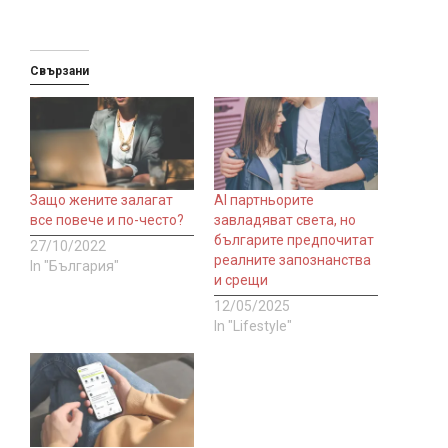
Свързани
Защо жените залагат
AI партньорите
все повече и по-често?
завладяват света, но
българите предпочитат
27/10/2022
реалните запознанства
In "България"
и срещи
12/05/2025
In "Lifestyle"