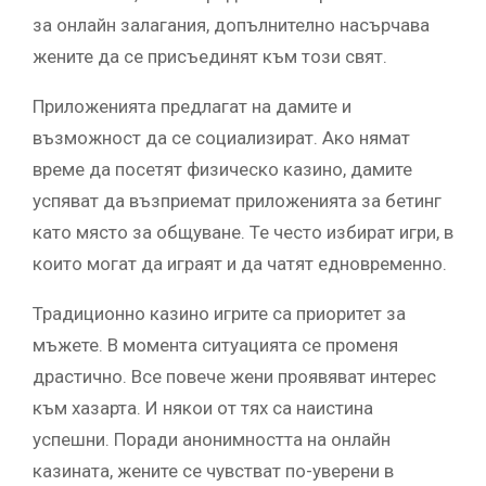
за онлайн залагания, допълнително насърчава
жените да се присъединят към този свят.
Приложенията предлагат на дамите и
възможност да се социализират. Ако нямат
време да посетят физическо казино, дамите
успяват да възприемат приложенията за бетинг
като място за общуване. Те често избират игри, в
които могат да играят и да чатят едновременно.
Традиционно казино игрите са приоритет за
мъжете. В момента ситуацията се променя
драстично. Все повече жени проявяват интерес
към хазарта. И някои от тях са наистина
успешни. Поради анонимността на онлайн
казината, жените се чувстват по-уверени в