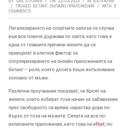
BY:
GIRL'S POWER
ON:
22/03/2023
IN:
БЪЛГАРИЯ
TAGGED:
БЕТИНГ
,
ОНЛАЙН
,
ПРИЛОЖЕНИЯ
WITH:
0
COMMENTS
Легализирането на спортните залози се случва
във все повече държави по света, като това е
една от главните причини жените да се
превърнат в ключов фактор за
популяризирането на онлайн приложенията за
бетинг – роля, която досега беше изпълнявана
основно от мъже.
Различни проучвания показват, че броят на
жените, които избират този начин за забавление
през свободното си време, нараства дори по-
бързо от този на мъжете. Силата на все по-
изпипаните приложения, като това на
efbet
, по-