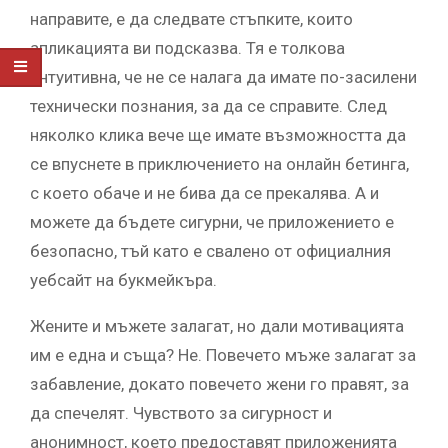
направите, е да следвате стъпките, които
апликацията ви подсказва. Тя е толкова
интуитивна, че не се налага да имате по-засилени
технически познания, за да се справите. След
няколко клика вече ще имате възможността да
се впуснете в приключението на онлайн бетинга,
с което обаче и не бива да се прекалява. А и
можете да бъдете сигурни, че приложението е
безопасно, тъй като е свалено от официалния
уебсайт на букмейкъра.
Жените и мъжете залагат, но дали мотивацията
им е една и съща? Не. Повечето мъже залагат за
забавление, докато повечето жени го правят, за
да спечелят. Чувството за сигурност и
анонимност, което предоставят приложенията