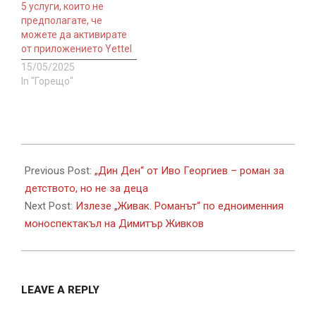
5 услуги, които не
предполагате, че
можете да активирате
от приложението Yettel
15/05/2025
In "Горещо"
2023-
03-
Previous Post:
„Дин Ден“ от Иво Георгиев – роман за
22
детството, но не за деца
Next Post:
Излезе „Живак. Романът“ по едноименния
моноспектакъл на Димитър Живков
LEAVE A REPLY