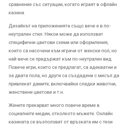
сравнение със ситуации, когато играят в офлайн
казина.
Дизайнът на приложенията също вече е в по-
неутрален стил. Някои може да използват
специфични цветови схеми или оформления,
които са насочени към играчи от женски пол, но
най-вече се придържат към по-неутрален вид.
Повече игри, които се предлагат, са адекватни и
за двата пола, но други са създадени с мисъл да
привлекат дамите, включвайки сладки животни,
женствени цветове и т.н.
Жените прекарват много повече време в
социалните медии, отколкото мъжете. Онлайн
казината се възползват от връзката им с тези