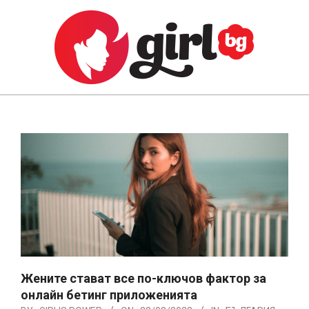
Skip
to
content
GIRL.BG
Primary
Navigation
Menu
Жените стават все по-ключов фактор за
онлайн бетинг приложенията