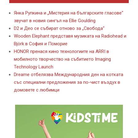
Янка Рупкина и „Мистерия на българските гласове“
звучат в новия сингъл на Ellie Goulding
D2 и Део се събират отново за „Свобода“
Wooden Elephant представя музиката на Radiohead и
Björk в София и Поморие
HONOR пренася кино технологиите на ARRI в
мобилното творчество на събитието Imaging
Technology Launch
Dreame отбелязва Международния ден на котката
със специални предложения за по-чист въздух в
домовете с любимци