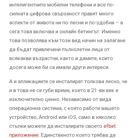
интелигентните мобилни телефони и все по-
силната цифрова свързаност правят много
аспекти от живота ни по-лесни и по-удобни – а
сега това включва и онлайн бетингът. Именно
това позволява към този вид начин на залагане
да бъдат привлечени пълнолетни лица от
всякакви възрастни, както и дамите, които
досега може би са имали други интереси.
А и апликациите се инсталират толкова лесно, че
и в това не се губи време, което в 21-ви век е
изключително ценно. Независимо от вида
операционна система, с която работи вашето
устройство, Android или iOS, само в няколко
стъпки можете да инсталирате своето
efbet
приложение
. Единственото което трябва да