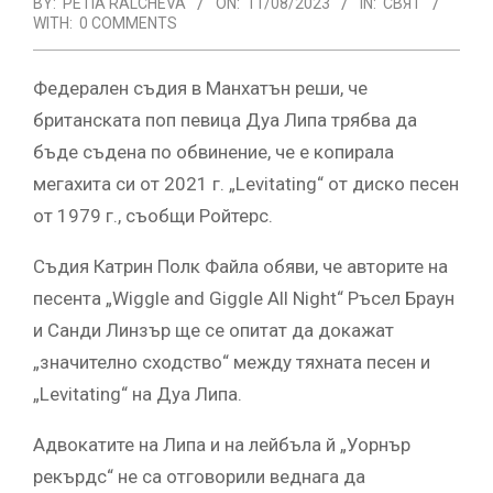
BY:
PETIA RALCHEVA
ON:
11/08/2023
IN:
СВЯТ
WITH:
0 COMMENTS
Федерален съдия в Манхатън реши, че
британската поп певица Дуа Липа трябва да
бъде съдена по обвинение, че е копирала
мегахита си от 2021 г. „Levitating“ от диско песен
от 1979 г., съобщи Ройтерс.
Съдия Катрин Полк Файла обяви, че авторите на
песента „Wiggle and Giggle All Night“ Ръсел Браун
и Санди Линзър ще се опитат да докажат
„значително сходство“ между тяхната песен и
„Levitating“ на Дуа Липа.
Адвокатите на Липа и на лейбъла й „Уорнър
рекърдс“ не са отговорили веднага да