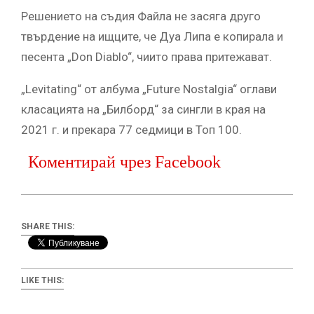
Решението на съдия Файла не засяга друго
твърдение на ищците, че Дуа Липа е копирала и
песента „Don Diablo“, чиито права притежават.
„Levitating“ от албума „Future Nostalgia“ оглави
класацията на „Билборд“ за сингли в края на
2021 г. и прекара 77 седмици в Топ 100.
Коментирай чрез Facebook
SHARE THIS:
LIKE THIS: