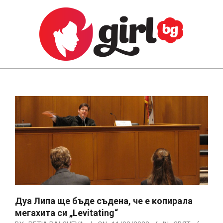
Skip
to
content
GIRL.BG
Primary
Navigation
Menu
Дуа Липа ще бъде съдена, че е копирала
мегахита си „Levitating“