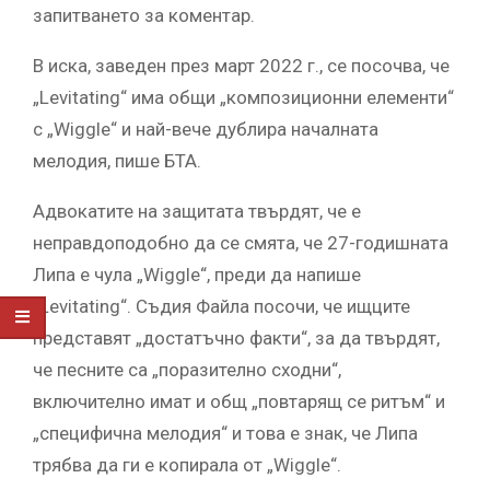
запитването за коментар.
В иска, заведен през март 2022 г., се посочва, че
„Levitating“ има общи „композиционни елементи“
с „Wiggle“ и най-вече дублира началната
мелодия, пише БТА.
Адвокатите на защитата твърдят, че е
неправдоподобно да се смята, че 27-годишната
Липа е чула „Wiggle“, преди да напише
„Levitating“. Съдия Файла посочи, че ищците
представят „достатъчно факти“, за да твърдят,
че песните са „поразително сходни“,
включително имат и общ „повтарящ се ритъм“ и
„специфична мелодия“ и това е знак, че Липа
трябва да ги е копирала от „Wiggle“.