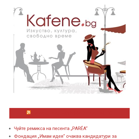
ЛАЙФСТАЙЛ НОВИНИ ОТ KAFENE.BG
Чуйте ремикса на песента „PARÉA“
Фондация „Имам идея“ очаква кандидатури за