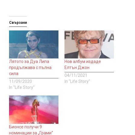
Свързани
Лятото за Дуа Липа
Нов албум издаде
продължава с пълна
Елтън Джон
сила
04/11/2021
11/09/2020
In "Life Story"
In "Life Story"
Бионсе получи 9
номинации за „Грами“