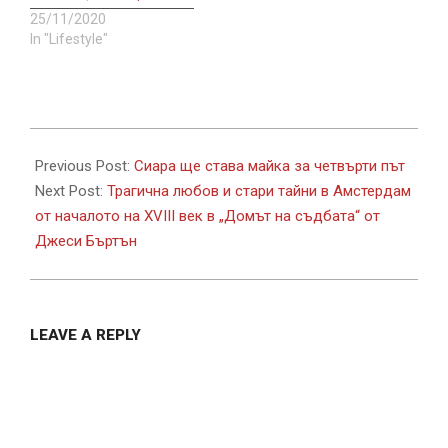
25/11/2020
In "Lifestyle"
2023-
08-
Previous Post:
Сиара ще става майка за четвърти път
11
Next Post:
Трагична любов и стари тайни в Амстердам
от началото на XVIII век в „Домът на съдбата“ от
Джеси Бъртън
LEAVE A REPLY