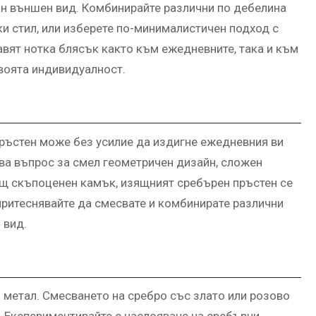
н външен вид. Комбинирайте различни по дебелина
ки стил, или изберете по-минималистичен подход с
вят нотка блясък както към ежедневните, така и към
своята индивидуалност.
пръстен може без усилие да издигне ежедневния ви
ва въпрос за смел геометричен дизайн, сложен
ащ скъпоценен камък, изящният сребърен пръстен се
притеснявайте да смесвате и комбинирате различни
 вид.
 метал. Смесването на сребро със злато или розово