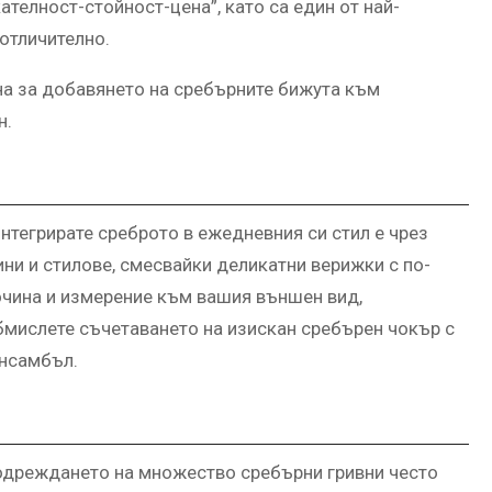
телност-стойност-цена”, като са един от най-
отличително.
на за добавянето на сребърните бижута към
н.
нтегрирате среброто в ежедневния си стил е чрез
и и стилове, смесвайки деликатни верижки с по-
очина и измерение към вашия външен вид,
Обмислете съчетаването на изискан сребърен чокър с
ансамбъл.
подреждането на множество сребърни гривни често