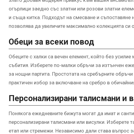
злато добавя модерен привкус към вашия ансамбъл.
огърлици заедно със златни или розови златни елеме
и съща китка. Подходът на смесване и съпоставяне н
позволява да увеличите максимално колекцията си 
Обеци за всеки повод
Обеците с халки са вечен елемент, който без усилие 
събития. Изберете по-малки обръчи за изтънчен еж
за нощни партита. Простотата на сребърните обръчи 
практичен избор за включване на сребро в обичайния
Персонализирани талисмани и 
Понякога ежедневните бижута могат да имат и санти
персонализирани талисмани или висулки. Изберете та
етап или стремежи. Независимо дали става въпрос за