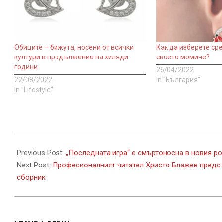
Обиците – бижута, носени от всички
Как да изберете ср
култури в продължение на хиляди
своето момиче?
години
26/04/2022
22/08/2022
In "България"
In "Lifestyle"
2023-
11-
Previous Post:
„Последната игра“ е смъртоносна в новия р
29
Next Post:
Професионалният читател Христо Блажев предста
сборник