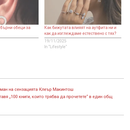
ебърни обеци за
Как бижутата влияят на аутфита ни и
как да изглеждаме естествено с тях?
19/11/2025
In "Lifestyle"
оман на сензацията Клеър Макинтош
вя „100 книги, които трябва да прочетете“ в един общ