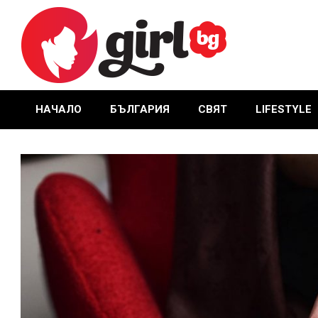
Skip
to
content
GIRL.BG
НАЧАЛО
БЪЛГАРИЯ
СВЯТ
LIFESTYLE
Primary
Navigation
Menu