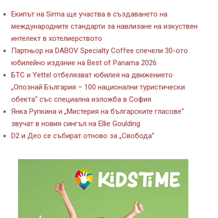
Екипът на Sirma ще участва в създаването на
международните стандарти за навлизане на изкуствен
интелект в хотелиерството
Партньор на DABOV Specialty Coffee спечели 30-ото
юбилейно издание на Best of Panama 2026
БТС и Yettel отбелязват юбилея на движението
„Опознай България – 100 национални туристически
обекта“ със специална изложба в София
Янка Рупкина и „Мистерия на българските гласове“
звучат в новия сингъл на Ellie Goulding
D2 и Део се събират отново за „Свобода“