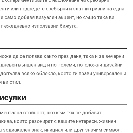
 Експериментирайте с наслояване на сребърни
нти или подредете сребърни и златни гривни на една
е само добавя визуален акцент, но също така ви
от ежедневно използвани бижута.
може да се ползва както през деня, така и за вечерни
едневен външен вид и по-големи, по-сложни дизайни
допълва всяко облекло, което ги прави универсален и
 ви стил.
висулки
ментална стойност, ако към тях се добавят
кива, които резонират с вашите интереси, жизнен
 зодиакален знак, инициал или друг значим символ,