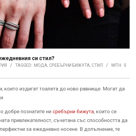
ежедневния си стил?
РИЯ
TAGGED:
МОДА
,
СРЕБЪРНИ БИЖУТА
,
СТИЛ
WITH:
0
и, които издигат тоалета до ново равнище. Могат да
и.
но добре познатите ни
сребърни бижута
, които се
хната привлекателност, съчетана със способността да
 перфектни за ежедневно носене. В допълнение, те