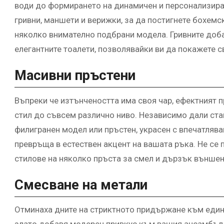
води до формирането на динамичен и персонализира
гривни, маншети и верижки, за да постигнете бохемс
няколко внимателно подбрани модела. Гривните доба
елегантните тоалети, позволявайки ви да покажете 
Масивни пръстени
Въпреки че изтънчеността има своя чар, ефектният 
стил до съвсем различно ниво. Независимо дали ста
филигранен модел или пръстен, украсен с впечатляв
превръща в естествен акцент на вашата ръка. Не се 
стилове на няколко пръста за смел и дързък външен
Смесване на метали
Отминаха дните на стриктното придържане към един