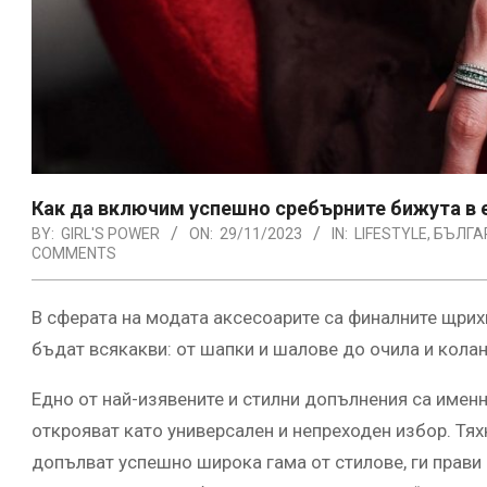
Как да включим успешно сребърните бижута в 
BY:
GIRL'S POWER
ON:
29/11/2023
IN:
LIFESTYLE
,
БЪЛГА
COMMENTS
В сферата на модата аксесоарите са финалните щрих
бъдат всякакви: от шапки и шалове до очила и колан
Едно от най-изявените и стилни допълнения са имен
открояват като универсален и непреходен избор. Тя
допълват успешно широка гама от стилове, ги прави