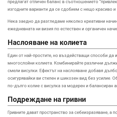
предлагат отличен баланс в съотношението “привлека
изгодните варианти да се сдобием с нещо красиво и 
Нека заедно да разгледаме няколко креативни начи
ежедневната ни визия по естествен и органичен начи
Наслояване на колиета
Един от най-простите, но въздействащи способи да и
многослойни колиета. Комбинирайте различни дължин
смели висулки. Ефектът на наслояване добавя дълб
осигурявайки ви стилен и шикозен вид без усилие. 
по-дълго колие с висулка за модерен и балансиран 
Подреждане на гривни
Гривните дават пространство за себеизразяване, а 